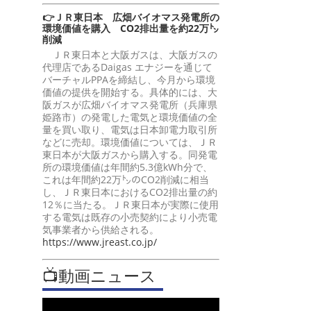
👉ＪＲ東日本 広畑バイオマス発電所の
環境価値を購入 CO2排出量を約22万㌧
削減
ＪＲ東日本と大阪ガスは、大阪ガスの
代理店であるDaigas エナジーを通じて
バーチャルPPAを締結し、今月から環境
価値の提供を開始する。具体的には、大
阪ガスが広畑バイオマス発電所（兵庫県
姫路市）の発電した電気と環境価値の全
量を買い取り、電気は日本卸電力取引所
などに売却。環境価値については、ＪＲ
東日本が大阪ガスから購入する。同発電
所の環境価値は年間約5.3億kWh分で、
これは年間約22万㌧のCO2削減に相当
し、ＪＲ東日本におけるCO2排出量の約
12％に当たる。ＪＲ東日本が実際に使用
する電気は既存の小売契約により小売電
気事業者から供給される。
https://www.jreast.co.jp/
📺動画ニュース