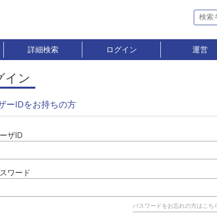
詳細検索
ログイン
運営
グイン
ザーIDをお持ちの方
ーザID
スワード
パスワードをお忘れの方はこち