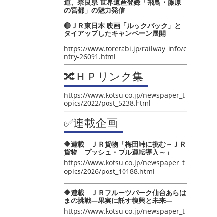
道、奈良県 世界遺産登録「飛鳥・藤原
の宮都」の魅力発信
🔴ＪＲ東日本 映画「ルックバック」と
タイアップしたキャンペーン展開
https://www.toretabi.jp/railway_info/e
ntry-26091.html
🔀ＨＰリンク集
https://www.kotsu.co.jp/newspaper_t
opics/2022/post_5238.html
✅連載企画
🔶連載 ＪＲ貨物「梅田峠に挑む～ＪＲ
貨物 プッシュ・プル運転導入～」
https://www.kotsu.co.jp/newspaper_t
opics/2026/post_10188.html
🔶連載 ＪＲフルーツパーク仙台あらは
まの挑戦―果実に託す復興と未来―
https://www.kotsu.co.jp/newspaper_t