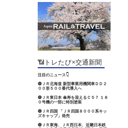
📶トレたび×交通新聞
注目のニュース👇
🔴ＪＲ北海道 新型事業用機関車ＤＤ２
００形５００番代導入へ
🔴ＪＲ東日本 傘寿を迎えるＣ５７ １８
０号機の一部に特別塗装
🔴ＪＲ四国 「ＪＲ四国８０００系キッ
ズキャップ」発売
🔴ＪＲ東海、ＪＲ西日本、近畿日本鉄