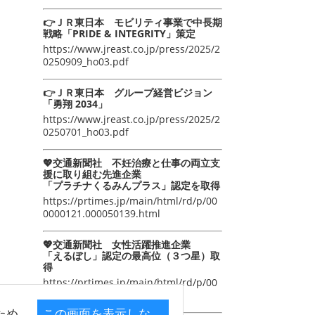
👉ＪＲ東日本 モビリティ事業で中長期
戦略「PRIDE & INTEGRITY」策定
https://www.jreast.co.jp/press/2025/2
0250909_ho03.pdf
👉ＪＲ東日本 グループ経営ビジョン
「勇翔 2034」
https://www.jreast.co.jp/press/2025/2
0250701_ho03.pdf
💖交通新聞社 不妊治療と仕事の両立支
援に取り組む先進企業
「プラチナくるみんプラス」認定を取得
https://prtimes.jp/main/html/rd/p/00
0000121.000050139.html
💖交通新聞社 女性活躍推進企業
「えるぼし」認定の最高位（３つ星）取
得
https://prtimes.jp/main/html/rd/p/00
0000105.000050139.html
ため
この画面を表示しな