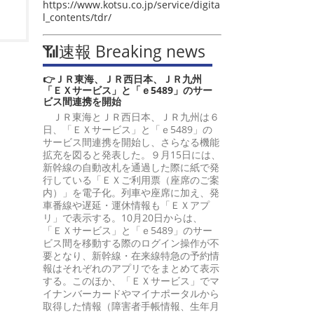
https://www.kotsu.co.jp/service/digita
l_contents/tdr/
📶速報 Breaking news
👉ＪＲ東海、ＪＲ西日本、ＪＲ九州
「ＥＸサービス」と「ｅ5489」のサー
ビス間連携を開始
ＪＲ東海とＪＲ西日本、ＪＲ九州は６
日、「ＥＸサービス」と「ｅ5489」の
サービス間連携を開始し、さらなる機能
拡充を図ると発表した。９月15日には、
新幹線の自動改札を通過した際に紙で発
行している「ＥＸご利用票（座席のご案
内）」を電子化。列車や座席に加え、発
車番線や遅延・運休情報も「ＥＸアプ
リ」で表示する。10月20日からは、
「ＥＸサービス」と「ｅ5489」のサー
ビス間を移動する際のログイン操作が不
要となり、新幹線・在来線特急の予約情
報はそれぞれのアプリでをまとめて表示
する。このほか、「ＥＸサービス」でマ
イナンバーカードやマイナポータルから
取得した情報（障害者手帳情報、生年月