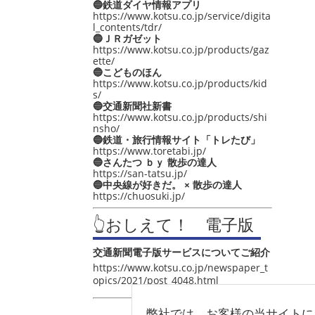
🔵鉄道ダイヤ情報アプリ
https://www.kotsu.co.jp/service/digita
l_contents/tdr/
🔵ＪＲガゼット
https://www.kotsu.co.jp/products/gaz
ette/
🔵こどものほん
https://www.kotsu.co.jp/products/kid
s/
🔵交通新聞社新書
https://www.kotsu.co.jp/products/shi
nsho/
🔵鉄道・旅行情報サイト「トレたび」
https://www.toretabi.jp/
🔵さんたつ ｂｙ 散歩の達人
https://san-tatsu.jp/
🔵中央線が好きだ。 × 散歩の達人
https://chuosuki.jp/
👆おしえて！ 電子版
交通新聞電子版サービスについてご紹介
https://www.kotsu.co.jp/newspaper_t
opics/2021/post_4048.html
弊社では、お客様の当サイトに