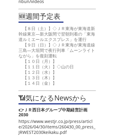
nbun/videos
🆕週間予定表
【８日（土）】◇ＪＲ東海が東海道新
幹線東京―新大阪間で翌朝到着の「東海
道ルミエールエクスプレス」を運行
【９日（日）】◇ＪＲ東海が東海道線
三島―大垣間で夜行列車「ムーンライト
ながら」を復刻運転
【１０日（月）】
【１１日（火）】◇山の日
【１２日（水）】
【１３日（木）】
【１４日（金）】
📶気になるNewsから
👉ＪＲ西日本グループ中期経営計画
2030
https://www.westjr.co.jp/press/articl
e/2026/04/30/items/260430_00_press_
JRWEST2030keikaku.pdf