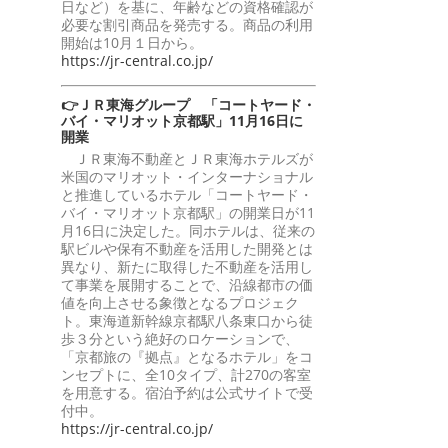
日など）を基に、年齢などの資格確認が
必要な割引商品を発売する。商品の利用
開始は10月１日から。
https://jr-central.co.jp/
👉ＪＲ東海グループ 「コートヤード・
バイ・マリオット京都駅」11月16日に
開業
ＪＲ東海不動産とＪＲ東海ホテルズが
米国のマリオット・インターナショナル
と推進しているホテル「コートヤード・
バイ・マリオット京都駅」の開業日が11
月16日に決定した。同ホテルは、従来の
駅ビルや保有不動産を活用した開発とは
異なり、新たに取得した不動産を活用し
て事業を展開することで、沿線都市の価
値を向上させる象徴となるプロジェク
ト。東海道新幹線京都駅八条東口から徒
歩３分という絶好のロケーションで、
「京都旅の『拠点』となるホテル」をコ
ンセプトに、全10タイプ、計270の客室
を用意する。宿泊予約は公式サイトで受
付中。
https://jr-central.co.jp/