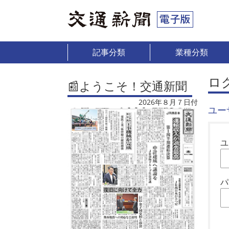
記事分類
業種分類
ロ
📰ようこそ！交通新聞
2026年８月７日付
ユー
ユ
パ