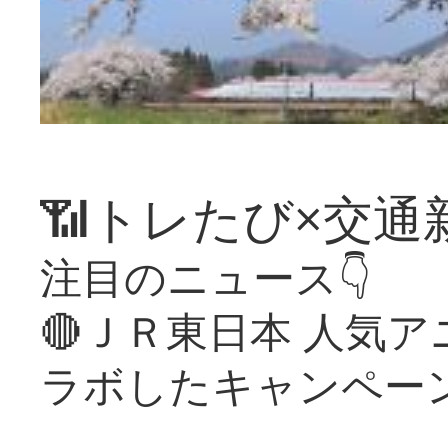
📶トレたび×交通
注目のニュース👇
🔴ＪＲ東日本 人気
ラボしたキャンペー