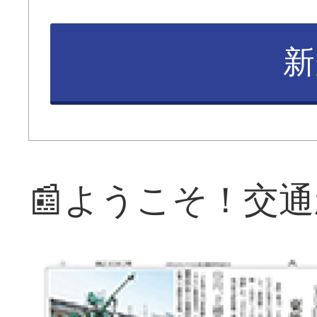
新
📰ようこそ！交