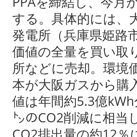
PPAを締結し、今月
する。具体的には、
発電所（兵庫県姫路
価値の全量を買い取
所などに売却。環境
本が大阪ガスから購
値は年間約5.3億kW
㌧のCO2削減に相当
CO2排出量の約12