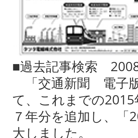
■過去記事検索 20
「交通新聞 電子版
て、これまでの201
７年分を追加し、「2
大しました