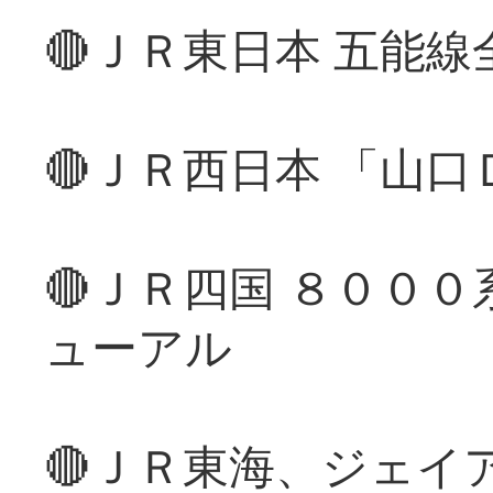
🔴ＪＲ東日本 五能
🔴ＪＲ西日本 「山
🔴ＪＲ四国 ８００
ューアル
🔴ＪＲ東海、ジェイ