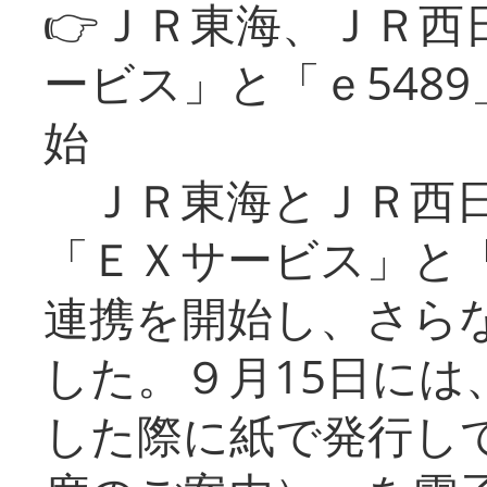
👉ＪＲ東海、ＪＲ西
ービス」と「ｅ548
始
ＪＲ東海とＪＲ西日
「ＥＸサービス」と「
連携を開始し、さら
した。９月15日には
した際に紙で発行し