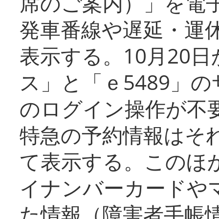
席のご案内）」を電
発車番線や遅延・運
表示する。10月20
ス」と「ｅ5489」
のログイン操作が不
特急の予約情報はそ
て表示する。このほ
イナンバーカードや
た情報（障害者手帳