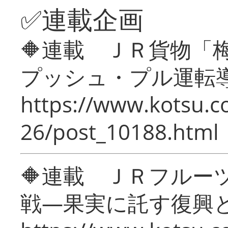
✅連載企画
🔶連載 ＪＲ貨物
プッシュ・プル運転
https://www.kotsu.c
26/post_10188.html
🔶連載 ＪＲフルー
戦―果実に託す復興