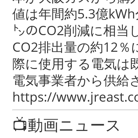
値は年間約5.3億kW
㌧のCO2削減に相当
CO2排出量の約12
際に使用する電気は
電気事業者から供給
https://www.jreast.co
📺動画ニュース