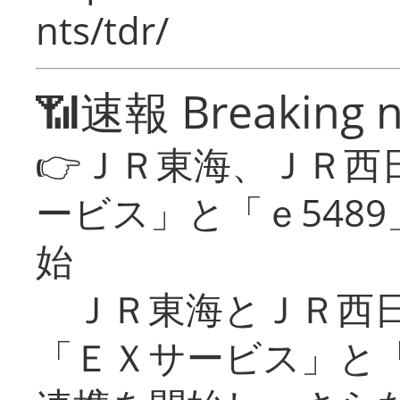
nts/tdr/
📶速報 Breaking 
👉ＪＲ東海、ＪＲ西
ービス」と「ｅ548
始
ＪＲ東海とＪＲ西日
「ＥＸサービス」と「