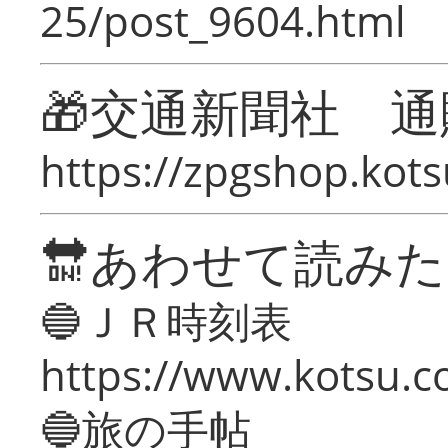
25/post_9604.html
🎁交通新聞社 通
https://zpgshop.kots
🔛あわせて読み
🔵ＪＲ時刻表
https://www.kotsu.co
🔵旅の手帖