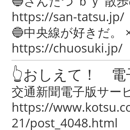
🔵さんたつ ｂｙ 散
https://san-tatsu.jp/
🔵中央線が好きだ。 
https://chuosuki.jp/
👆おしえて！ 電
交通新聞電子版サー
https://www.kotsu.c
21/post_4048.html