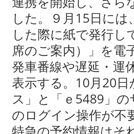
連携を開始し、さら
した。９月15日には
した際に紙で発行し
席のご案内）」を電
発車番線や遅延・運
表示する。10月20
ス」と「ｅ5489」
のログイン操作が不
特急の予約情報はそ