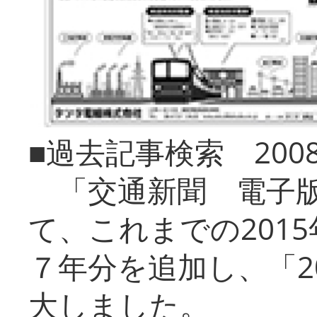
■過去記事検索 20
「交通新聞 電子版
て、これまでの201
７年分を追加し、「2
大しました