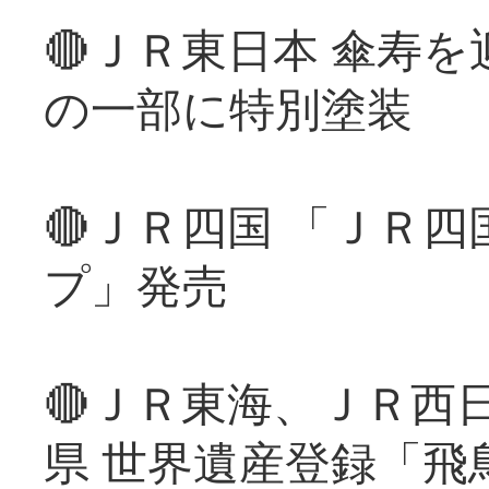
🔴ＪＲ東日本 傘寿
の一部に特別塗装
🔴ＪＲ四国 「ＪＲ
プ」発売
🔴ＪＲ東海、ＪＲ西
県 世界遺産登録「飛