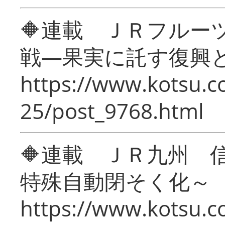
🔶連載 ＪＲフルー
戦―果実に託す復興
https://www.kotsu.c
25/post_9768.html
🔶連載 ＪＲ九州 
特殊自動閉そく化～
https://www.kotsu.c