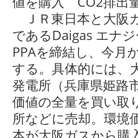
値を購入 CO2排出
ＪＲ東日本と大阪ガ
であるDaigas エ
PPAを締結し、今月
する。具体的には、
発電所（兵庫県姫路
価値の全量を買い取
所などに売却。環境
本が大阪ガスから購