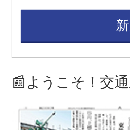
新
📰ようこそ！交