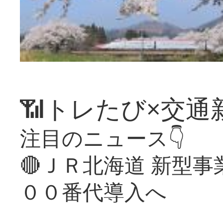
📶トレたび×交通
注目のニュース👇
🔴ＪＲ北海道 新型
００番代導入へ