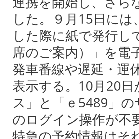
連携を開始し、さら
した。９月15日には
した際に紙で発行し
席のご案内）」を電
発車番線や遅延・運
表示する。10月20
ス」と「ｅ5489」
のログイン操作が不
特急の予約情報はそ