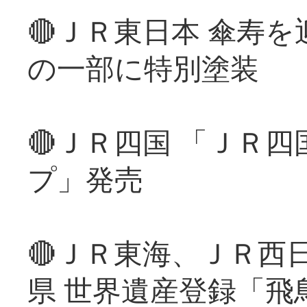
🔴ＪＲ東日本 傘寿
の一部に特別塗装
🔴ＪＲ四国 「ＪＲ
プ」発売
🔴ＪＲ東海、ＪＲ西
県 世界遺産登録「飛