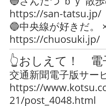
🔵さんたつ ｂｙ 散
https://san-tatsu.jp/
🔵中央線が好きだ。 
https://chuosuki.jp/
👆おしえて！ 電
交通新聞電子版サー
https://www.kotsu.c
21/post_4048.html