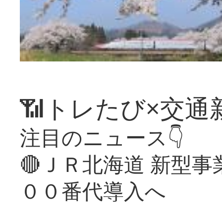
📶トレたび×交通
注目のニュース👇
🔴ＪＲ北海道 新型
００番代導入へ