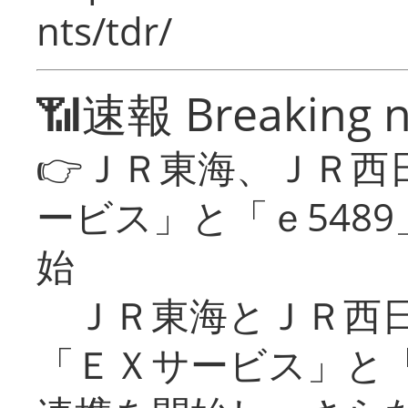
nts/tdr/
📶速報 Breaking 
👉ＪＲ東海、ＪＲ西
ービス」と「ｅ548
始
ＪＲ東海とＪＲ西日
「ＥＸサービス」と「