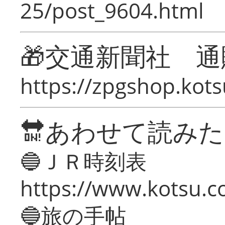
25/post_9604.html
🎁交通新聞社 通
https://zpgshop.kots
🔛あわせて読み
🔵ＪＲ時刻表
https://www.kotsu.co
🔵旅の手帖