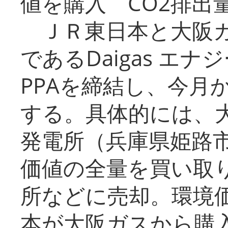
値を購入 CO2排出
ＪＲ東日本と大阪ガ
であるDaigas エ
PPAを締結し、今月
する。具体的には、
発電所（兵庫県姫路
価値の全量を買い取
所などに売却。環境
本が大阪ガスから購