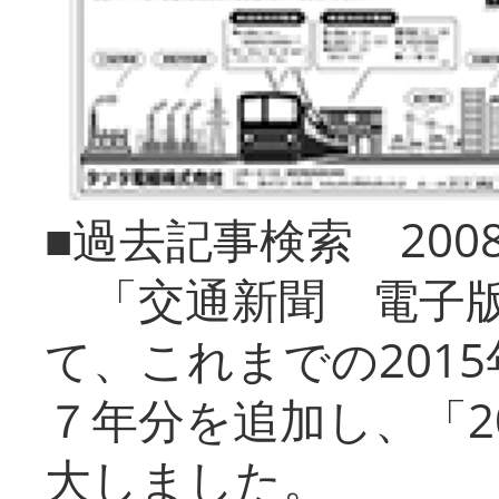
■過去記事検索 20
「交通新聞 電子版
て、これまでの201
７年分を追加し、「2
大しました