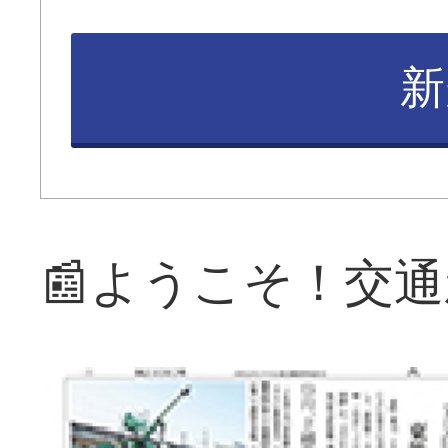
新
📰ようこそ！交