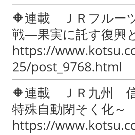
🔶連載 ＪＲフルー
戦―果実に託す復興
https://www.kotsu.c
25/post_9768.html
🔶連載 ＪＲ九州 
特殊自動閉そく化～
https://www.kotsu.c