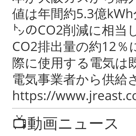
値は年間約5.3億kW
㌧のCO2削減に相当
CO2排出量の約12
際に使用する電気は
電気事業者から供給
https://www.jreast.co
📺動画ニュース