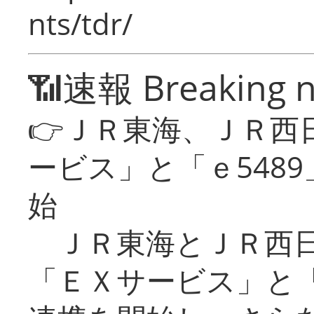
nts/tdr/
📶速報 Breaking 
👉ＪＲ東海、ＪＲ西
ービス」と「ｅ548
始
ＪＲ東海とＪＲ西日
「ＥＸサービス」と「