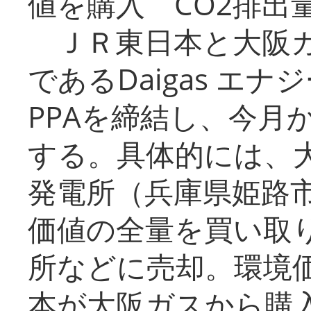
値を購入 CO2排出
ＪＲ東日本と大阪ガ
であるDaigas エ
PPAを締結し、今月
する。具体的には、
発電所（兵庫県姫路
価値の全量を買い取
所などに売却。環境
本が大阪ガスから購