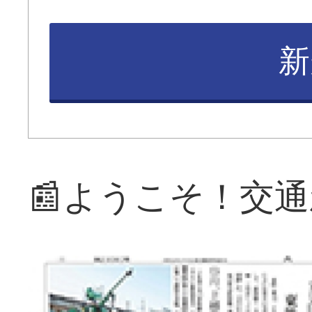
新
📰ようこそ！交