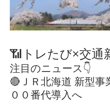
📶トレたび×交通
注目のニュース👇
🔴ＪＲ北海道 新型
００番代導入へ