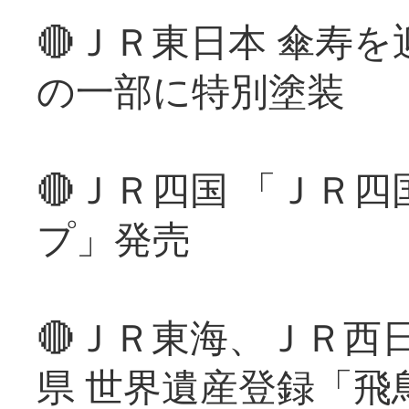
🔴ＪＲ東日本 傘寿
の一部に特別塗装
🔴ＪＲ四国 「ＪＲ
プ」発売
🔴ＪＲ東海、ＪＲ西
県 世界遺産登録「飛