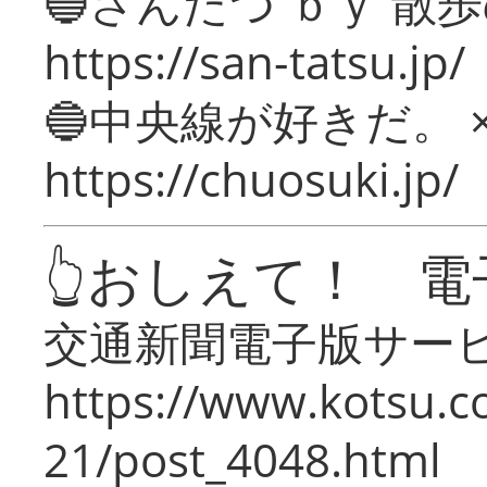
🔵さんたつ ｂｙ 散
https://san-tatsu.jp/
🔵中央線が好きだ。 
https://chuosuki.jp/
👆おしえて！ 電
交通新聞電子版サー
https://www.kotsu.c
21/post_4048.html