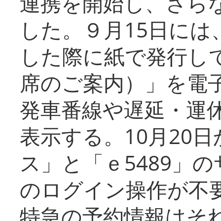
連携を開始し、さら
した。９月15日には
した際に紙で発行し
席のご案内）」を電
発車番線や遅延・運
表示する。10月20
ス」と「ｅ5489」
のログイン操作が不
特急の予約情報はそ