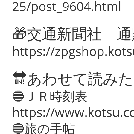
25/post_9604.html
🎁交通新聞社 通
https://zpgshop.kots
🔛あわせて読み
🔵ＪＲ時刻表
https://www.kotsu.co
🔵旅の手帖