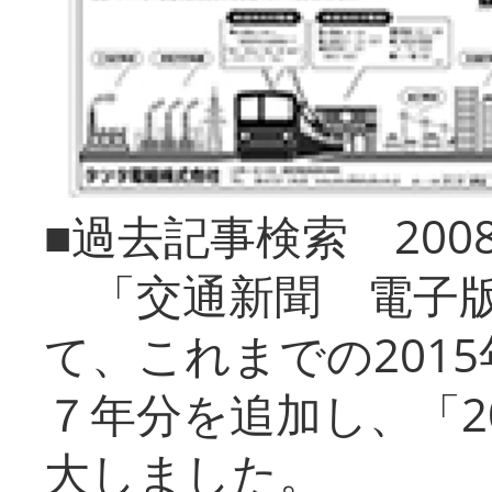
■過去記事検索 20
「交通新聞 電子版
て、これまでの201
７年分を追加し、「2
大しました