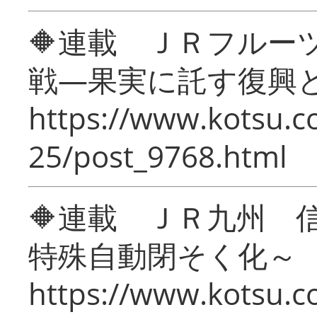
🔶連載 ＪＲフルー
戦―果実に託す復興
https://www.kotsu.c
25/post_9768.html
🔶連載 ＪＲ九州 
特殊自動閉そく化～
https://www.kotsu.c