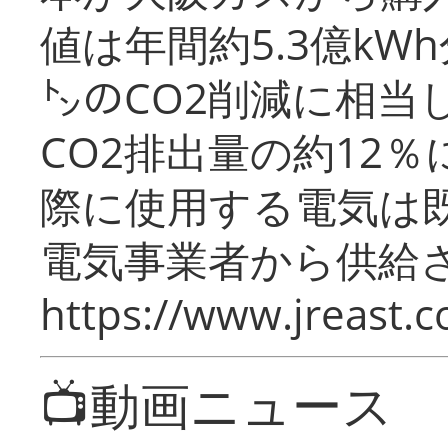
値は年間約5.3億kW
㌧のCO2削減に相当
CO2排出量の約12
際に使用する電気は
電気事業者から供給
https://www.jreast.co
📺動画ニュース