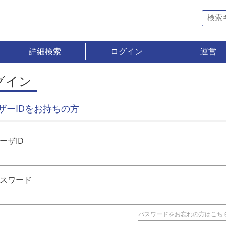
詳細検索
ログイン
運営
グイン
ザーIDをお持ちの方
ーザID
スワード
パスワードをお忘れの方はこち