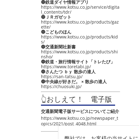
🔵鉄道ダイヤ情報アプリ
https://www.kotsu.co.jp/service/digita
l_contents/tdr/
🔵ＪＲガゼット
https://www.kotsu.co.jp/products/gaz
ette/
🔵こどものほん
https://www.kotsu.co.jp/products/kid
s/
🔵交通新聞社新書
https://www.kotsu.co.jp/products/shi
nsho/
🔵鉄道・旅行情報サイト「トレたび」
https://www.toretabi.jp/
🔵さんたつ ｂｙ 散歩の達人
https://san-tatsu.jp/
🔵中央線が好きだ。 × 散歩の達人
https://chuosuki.jp/
👆おしえて！ 電子版
交通新聞電子版サービスについてご紹介
https://www.kotsu.co.jp/newspaper_t
opics/2021/post_4048.html
弊社では、お客様の当サイトに