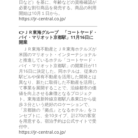
日など）を基に、年齢などの資格確認が
必要な割引商品を発売する。商品の利用
開始は10月１日から。
https://jr-central.co.jp/
👉ＪＲ東海グループ 「コートヤード・
バイ・マリオット京都駅」11月16日に
開業
ＪＲ東海不動産とＪＲ東海ホテルズが
米国のマリオット・インターナショナル
と推進しているホテル「コートヤード・
バイ・マリオット京都駅」の開業日が11
月16日に決定した。同ホテルは、従来の
駅ビルや保有不動産を活用した開発とは
異なり、新たに取得した不動産を活用し
て事業を展開することで、沿線都市の価
値を向上させる象徴となるプロジェク
ト。東海道新幹線京都駅八条東口から徒
歩３分という絶好のロケーションで、
「京都旅の『拠点』となるホテル」をコ
ンセプトに、全10タイプ、計270の客室
を用意する。宿泊予約は公式サイトで受
付中。
https://jr-central.co.jp/