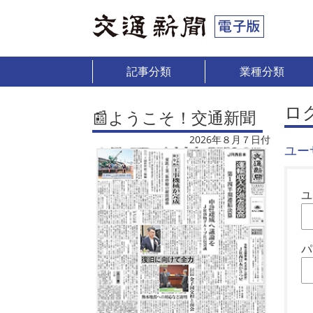
記事分類
業種分類
ロ
📰ようこそ！交通新聞
2026年８月７日付
ユー
ユ
パ