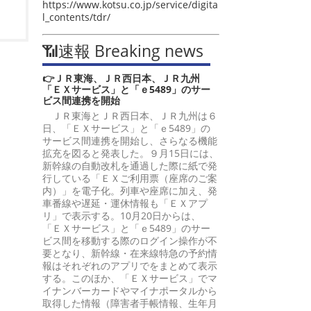
https://www.kotsu.co.jp/service/digita
l_contents/tdr/
📶速報 Breaking news
👉ＪＲ東海、ＪＲ西日本、ＪＲ九州
「ＥＸサービス」と「ｅ5489」のサー
ビス間連携を開始
ＪＲ東海とＪＲ西日本、ＪＲ九州は６
日、「ＥＸサービス」と「ｅ5489」の
サービス間連携を開始し、さらなる機能
拡充を図ると発表した。９月15日には、
新幹線の自動改札を通過した際に紙で発
行している「ＥＸご利用票（座席のご案
内）」を電子化。列車や座席に加え、発
車番線や遅延・運休情報も「ＥＸアプ
リ」で表示する。10月20日からは、
「ＥＸサービス」と「ｅ5489」のサー
ビス間を移動する際のログイン操作が不
要となり、新幹線・在来線特急の予約情
報はそれぞれのアプリでをまとめて表示
する。このほか、「ＥＸサービス」でマ
イナンバーカードやマイナポータルから
取得した情報（障害者手帳情報、生年月