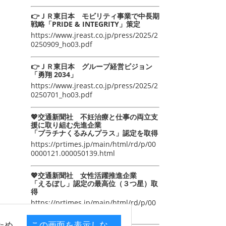
👉ＪＲ東日本 モビリティ事業で中長期
戦略「PRIDE & INTEGRITY」策定
https://www.jreast.co.jp/press/2025/2
0250909_ho03.pdf
👉ＪＲ東日本 グループ経営ビジョン
「勇翔 2034」
https://www.jreast.co.jp/press/2025/2
0250701_ho03.pdf
💖交通新聞社 不妊治療と仕事の両立支
援に取り組む先進企業
「プラチナくるみんプラス」認定を取得
https://prtimes.jp/main/html/rd/p/00
0000121.000050139.html
💖交通新聞社 女性活躍推進企業
「えるぼし」認定の最高位（３つ星）取
得
https://prtimes.jp/main/html/rd/p/00
0000105.000050139.html
ため
この画面を表示しな