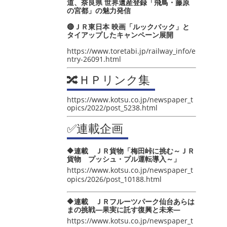
道、奈良県 世界遺産登録「飛鳥・藤原
の宮都」の魅力発信
🔴ＪＲ東日本 映画「ルックバック」と
タイアップしたキャンペーン展開
https://www.toretabi.jp/railway_info/e
ntry-26091.html
🔀ＨＰリンク集
https://www.kotsu.co.jp/newspaper_t
opics/2022/post_5238.html
✅連載企画
🔶連載 ＪＲ貨物「梅田峠に挑む～ＪＲ
貨物 プッシュ・プル運転導入～」
https://www.kotsu.co.jp/newspaper_t
opics/2026/post_10188.html
🔶連載 ＪＲフルーツパーク仙台あらは
まの挑戦―果実に託す復興と未来―
https://www.kotsu.co.jp/newspaper_t