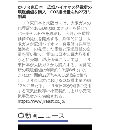
👉ＪＲ東日本 広畑バイオマス発電所の
環境価値を購入 CO2排出量を約22万㌧
削減
ＪＲ東日本と大阪ガスは、大阪ガスの
代理店であるDaigas エナジーを通じて
バーチャルPPAを締結し、今月から環境
価値の提供を開始する。具体的には、大
阪ガスが広畑バイオマス発電所（兵庫県
姫路市）の発電した電気と環境価値の全
量を買い取り、電気は日本卸電力取引所
などに売却。環境価値については、ＪＲ
東日本が大阪ガスから購入する。同発電
所の環境価値は年間約5.3億kWh分で、
これは年間約22万㌧のCO2削減に相当
し、ＪＲ東日本におけるCO2排出量の約
12％に当たる。ＪＲ東日本が実際に使用
する電気は既存の小売契約により小売電
気事業者から供給される。
https://www.jreast.co.jp/
📺動画ニュース