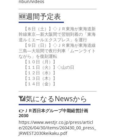
nbun/videos
🆕週間予定表
【８日（土）】◇ＪＲ東海が東海道新
幹線東京―新大阪間で翌朝到着の「東海
道ルミエールエクスプレス」を運行
【９日（日）】◇ＪＲ東海が東海道線
三島―大垣間で夜行列車「ムーンライト
ながら」を復刻運転
【１０日（月）】
【１１日（火）】◇山の日
【１２日（水）】
【１３日（木）】
【１４日（金）】
📶気になるNewsから
👉ＪＲ西日本グループ中期経営計画
2030
https://www.westjr.co.jp/press/articl
e/2026/04/30/items/260430_00_press_
JRWEST2030keikaku.pdf