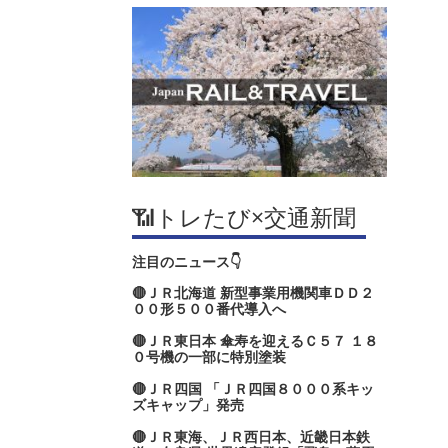
📶トレたび×交通新聞
注目のニュース👇
🔴ＪＲ北海道 新型事業用機関車ＤＤ２
００形５００番代導入へ
🔴ＪＲ東日本 傘寿を迎えるＣ５７ １８
０号機の一部に特別塗装
🔴ＪＲ四国 「ＪＲ四国８０００系キッ
ズキャップ」発売
🔴ＪＲ東海、ＪＲ西日本、近畿日本鉄