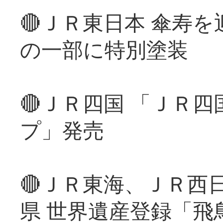
🔴ＪＲ東日本 傘寿
の一部に特別塗装
🔴ＪＲ四国 「ＪＲ
プ」発売
🔴ＪＲ東海、ＪＲ西
県 世界遺産登録「飛