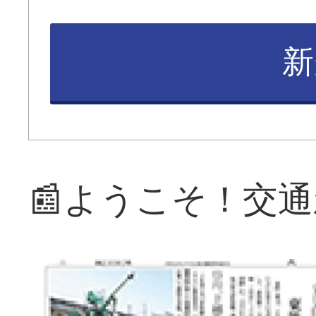
新
📰ようこそ！交