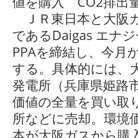
値を購入 CO2排出
ＪＲ東日本と大阪ガ
であるDaigas エ
PPAを締結し、今月
する。具体的には、
発電所（兵庫県姫路
価値の全量を買い取
所などに売却。環境
本が大阪ガスから購