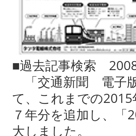
■過去記事検索 20
「交通新聞 電子版
て、これまでの201
７年分を追加し、「2
大しました