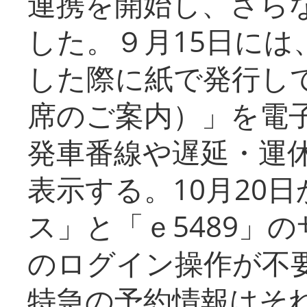
連携を開始し、さら
した。９月15日には
した際に紙で発行し
席のご案内）」を電
発車番線や遅延・運
表示する。10月20
ス」と「ｅ5489」
のログイン操作が不
特急の予約情報はそ