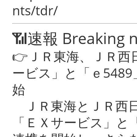
nts/tdr/
📶速報 Breaking 
👉ＪＲ東海、ＪＲ西
ービス」と「ｅ548
始
ＪＲ東海とＪＲ西日
「ＥＸサービス」と「