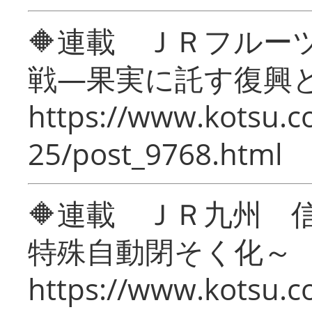
🔶連載 ＪＲフルー
戦―果実に託す復興
https://www.kotsu.c
25/post_9768.html
🔶連載 ＪＲ九州 
特殊自動閉そく化～
https://www.kotsu.c