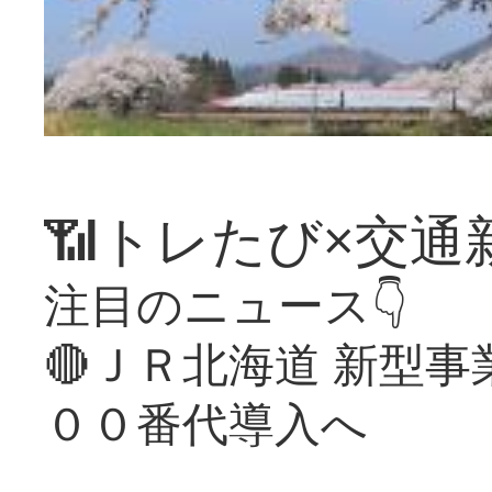
📶トレたび×交通
注目のニュース👇
🔴ＪＲ北海道 新型
００番代導入へ