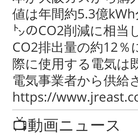
値は年間約5.3億kW
㌧のCO2削減に相当
CO2排出量の約12
際に使用する電気は
電気事業者から供給
https://www.jreast.co
📺動画ニュース