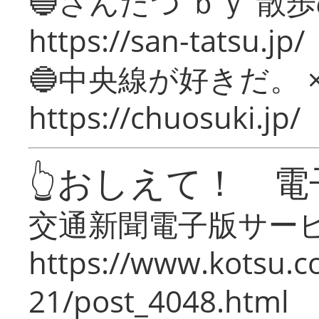
🔵さんたつ ｂｙ 散
https://san-tatsu.jp/
🔵中央線が好きだ。 
https://chuosuki.jp/
👆おしえて！ 電
交通新聞電子版サー
https://www.kotsu.c
21/post_4048.html