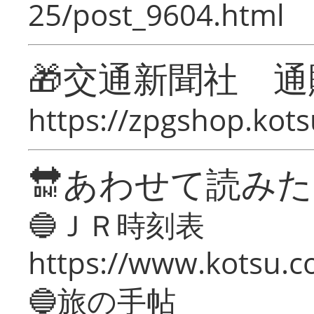
25/post_9604.html
🎁交通新聞社 通
https://zpgshop.kots
🔛あわせて読み
🔵ＪＲ時刻表
https://www.kotsu.co
🔵旅の手帖