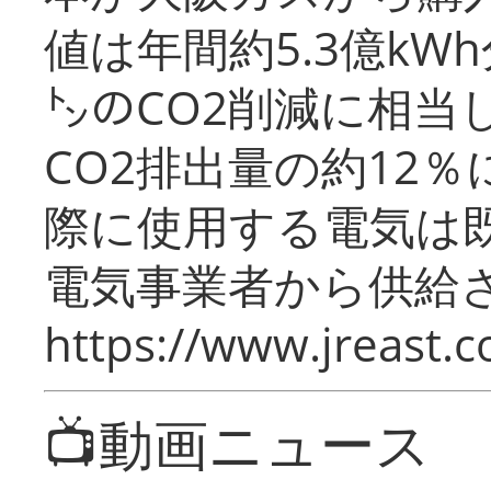
値は年間約5.3億kW
㌧のCO2削減に相当
CO2排出量の約12
際に使用する電気は
電気事業者から供給
https://www.jreast.co
📺動画ニュース