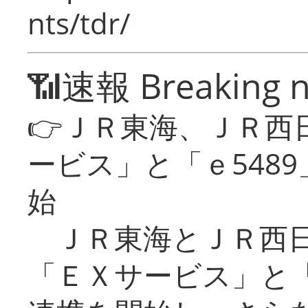
nts/tdr/
📶速報 Breaking 
👉ＪＲ東海、ＪＲ西
ービス」と「ｅ548
始
ＪＲ東海とＪＲ西日
「ＥＸサービス」と「