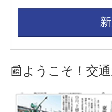
新
📰ようこそ！交