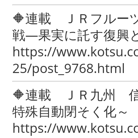
🔶連載 ＪＲフルー
戦―果実に託す復興
https://www.kotsu.c
25/post_9768.html
🔶連載 ＪＲ九州 
特殊自動閉そく化～
https://www.kotsu.c