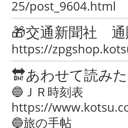
25/post_9604.html
🎁交通新聞社 通
https://zpgshop.kots
🔛あわせて読み
🔵ＪＲ時刻表
https://www.kotsu.co
🔵旅の手帖