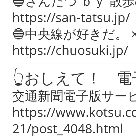
🔵さんたつ ｂｙ 散
https://san-tatsu.jp/
🔵中央線が好きだ。 
https://chuosuki.jp/
👆おしえて！ 電
交通新聞電子版サー
https://www.kotsu.c
21/post_4048.html