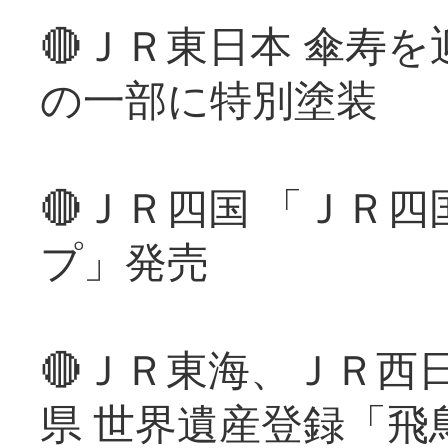
🔴ＪＲ東日本 傘寿
の一部に特別塗装
🔴ＪＲ四国 「ＪＲ
プ」発売
🔴ＪＲ東海、ＪＲ西
県 世界遺産登録「飛