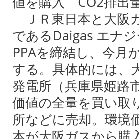
値を購入 CO2排出
ＪＲ東日本と大阪ガ
であるDaigas エ
PPAを締結し、今月
する。具体的には、
発電所（兵庫県姫路
価値の全量を買い取
所などに売却。環境
本が大阪ガスから購