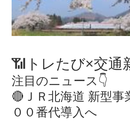
📶トレたび×交通
注目のニュース👇
🔴ＪＲ北海道 新型
００番代導入へ