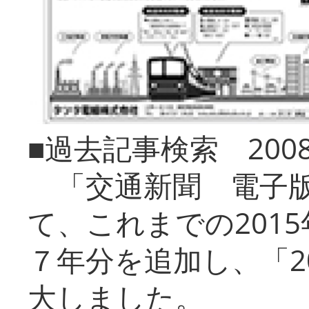
■過去記事検索 20
「交通新聞 電子版
て、これまでの201
７年分を追加し、「2
大しました