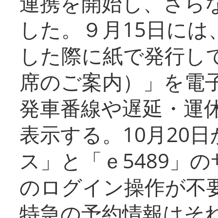
連携を開始し、さら
した。９月15日には
した際に紙で発行し
席のご案内）」を電
発車番線や遅延・運
表示する。10月20
ス」と「ｅ5489」
のログイン操作が不
特急の予約情報はそ