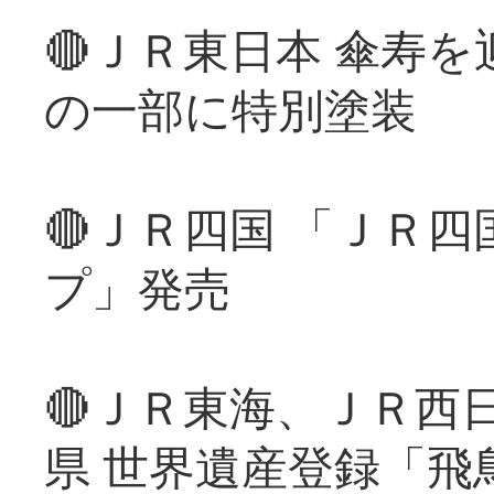
🔴ＪＲ東日本 傘寿
の一部に特別塗装
🔴ＪＲ四国 「ＪＲ
プ」発売
🔴ＪＲ東海、ＪＲ西
県 世界遺産登録「飛