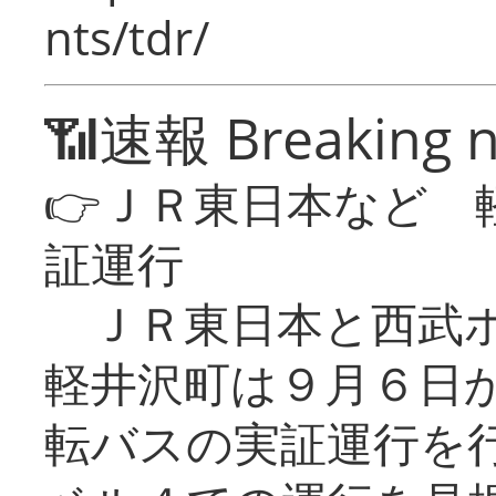
nts/tdr/
📶速報 Breaking 
👉ＪＲ東日本など 
証運行
ＪＲ東日本と西武ホ
軽井沢町は９月６日か
転バスの実証運行を