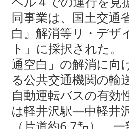
ベル４での運行を見
同事業は、国土交通
白』解消等リ・デザ
ト」に採択された。
通空白」の解消に向
る公共交通機関の輸
自動運転バスの有効
は軽井沢駅―中軽井
（片道約6.7㌔）、