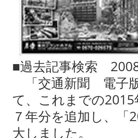
■過去記事検索 20
「交通新聞 電子版
て、これまでの201
７年分を追加し、「2
大しました