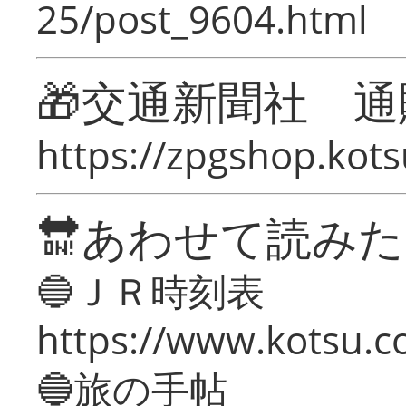
25/post_9604.html
🎁交通新聞社 通
https://zpgshop.kots
🔛あわせて読み
🔵ＪＲ時刻表
https://www.kotsu.co
🔵旅の手帖