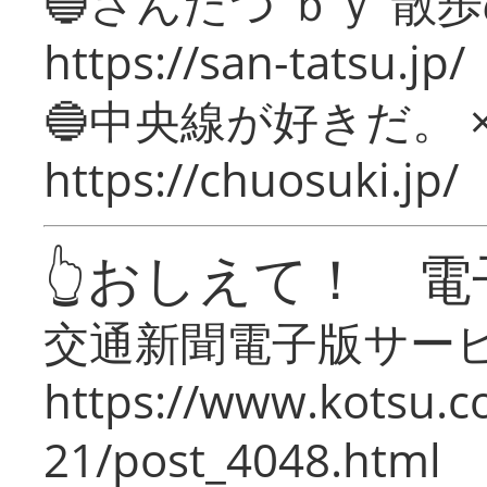
🔵さんたつ ｂｙ 散
https://san-tatsu.jp/
🔵中央線が好きだ。 
https://chuosuki.jp/
👆おしえて！ 電
交通新聞電子版サー
https://www.kotsu.c
21/post_4048.html