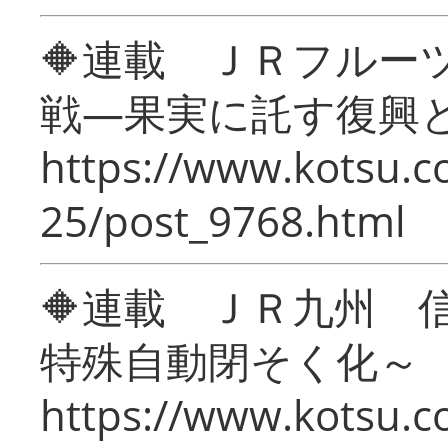
🔶連載 ＪＲフルー
戦―果実に託す復興
https://www.kotsu.c
25/post_9768.html
🔶連載 ＪＲ九州 
特殊自動閉そく化～
https://www.kotsu.c