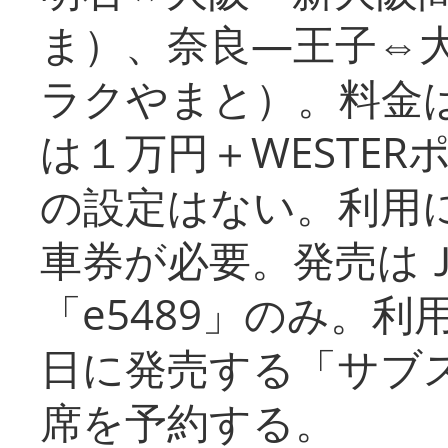
ま）、奈良―王子⇔
ラクやまと）。料金
は１万円＋WESTER
の設定はない。利用
車券が必要。発売は
「e5489」のみ。
日に発売する「サブ
席を予約する。