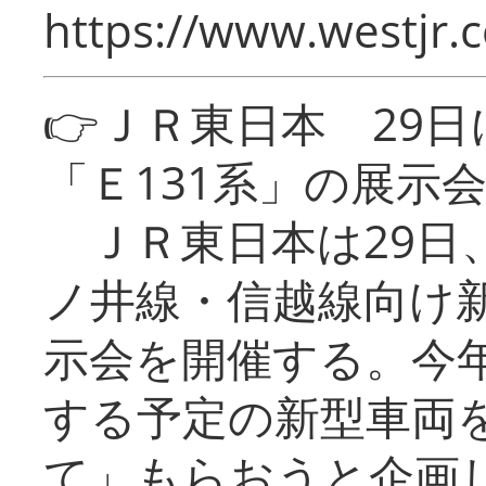
https://www.westjr.c
👉ＪＲ東日本 29
「Ｅ131系」の展示
ＪＲ東日本は29日
ノ井線・信越線向け新
示会を開催する。今
する予定の新型車両
て」もらおうと企画し