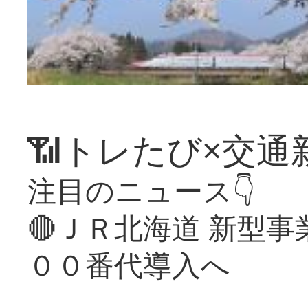
📶トレたび×交通
注目のニュース👇
🔴ＪＲ北海道 新型
００番代導入へ