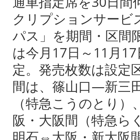
通車指定席を30日間
クリプションサービス
パス」を期間・区間
は今月17日～11月
定。発売枚数は設定
間は、篠山口―新三
（特急こうのとり）
阪・大阪間（特急ら
明石⇔大阪・新大阪