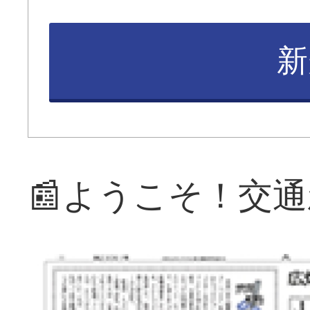
新
📰ようこそ！交