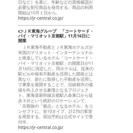
日など）を基に、年齢などの資格確認が
必要な割引商品を発売する。商品の利用
開始は10月１日から。
https://jr-central.co.jp/
👉ＪＲ東海グループ 「コートヤード・
バイ・マリオット京都駅」11月16日に
開業
ＪＲ東海不動産とＪＲ東海ホテルズが
米国のマリオット・インターナショナル
と推進しているホテル「コートヤード・
バイ・マリオット京都駅」の開業日が11
月16日に決定した。同ホテルは、従来の
駅ビルや保有不動産を活用した開発とは
異なり、新たに取得した不動産を活用し
て事業を展開することで、沿線都市の価
値を向上させる象徴となるプロジェク
ト。東海道新幹線京都駅八条東口から徒
歩３分という絶好のロケーションで、
「京都旅の『拠点』となるホテル」をコ
ンセプトに、全10タイプ、計270の客室
を用意する。宿泊予約は公式サイトで受
付中。
https://jr-central.co.jp/