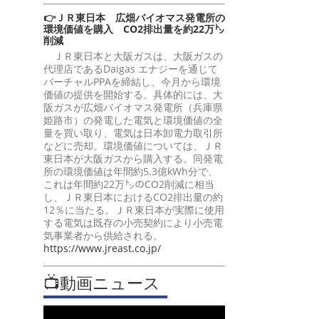
👉ＪＲ東日本 広畑バイオマス発電所の
環境価値を購入 CO2排出量を約22万㌧
削減
ＪＲ東日本と大阪ガスは、大阪ガスの
代理店であるDaigas エナジーを通じて
バーチャルPPAを締結し、今月から環境
価値の提供を開始する。具体的には、大
阪ガスが広畑バイオマス発電所（兵庫県
姫路市）の発電した電気と環境価値の全
量を買い取り、電気は日本卸電力取引所
などに売却。環境価値については、ＪＲ
東日本が大阪ガスから購入する。同発電
所の環境価値は年間約5.3億kWh分で、
これは年間約22万㌧のCO2削減に相当
し、ＪＲ東日本におけるCO2排出量の約
12％に当たる。ＪＲ東日本が実際に使用
する電気は既存の小売契約により小売電
気事業者から供給される。
https://www.jreast.co.jp/
📺動画ニュース