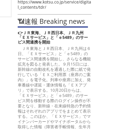
https://www.kotsu.co.jp/service/digita
l_contents/tdr/
📶速報 Breaking news
👉ＪＲ東海、ＪＲ西日本、ＪＲ九州
「ＥＸサービス」と「ｅ5489」のサー
ビス間連携を開始
ＪＲ東海とＪＲ西日本、ＪＲ九州は６
日、「ＥＸサービス」と「ｅ5489」の
サービス間連携を開始し、さらなる機能
拡充を図ると発表した。９月15日には、
新幹線の自動改札を通過した際に紙で発
行している「ＥＸご利用票（座席のご案
内）」を電子化。列車や座席に加え、発
車番線や遅延・運休情報も「ＥＸアプ
リ」で表示する。10月20日からは、
「ＥＸサービス」と「ｅ5489」のサー
ビス間を移動する際のログイン操作が不
要となり、新幹線・在来線特急の予約情
報はそれぞれのアプリでをまとめて表示
する。このほか、「ＥＸサービス」でマ
イナンバーカードやマイナポータルから
取得した情報（障害者手帳情報、生年月