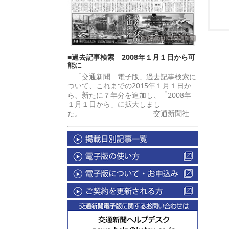
■過去記事検索 2008年１月１日から可
能に
「交通新聞 電子版」過去記事検索に
ついて、これまでの2015年１月１日か
ら、新たに７年分を追加し、「2008年
１月１日から」に拡大しまし
た。 交通新聞社