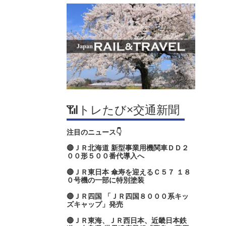
📶トレたび×交通新聞
注目のニュース👇
🔴ＪＲ北海道 新型事業用機関車ＤＤ２
００形５００番代導入へ
🔴ＪＲ東日本 傘寿を迎えるＣ５７ １８
０号機の一部に特別塗装
🔴ＪＲ四国 「ＪＲ四国８０００系キッ
ズキャップ」発売
🔴ＪＲ東海、ＪＲ西日本、近畿日本鉄