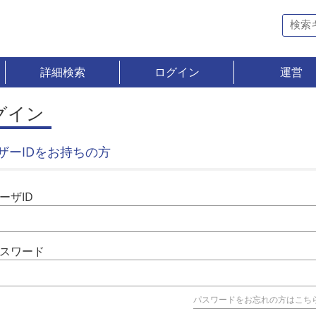
詳細検索
ログイン
運営
グイン
ザーIDをお持ちの方
ーザID
スワード
パスワードをお忘れの方はこち