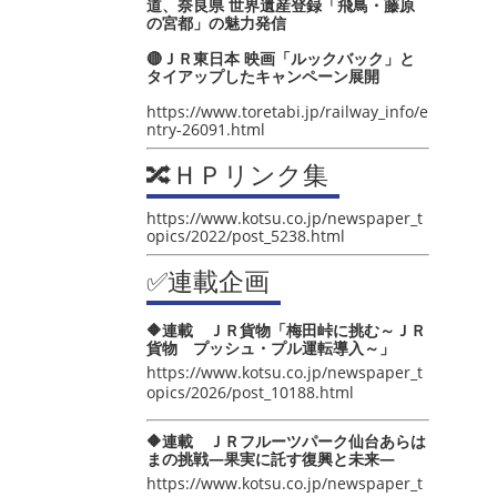
道、奈良県 世界遺産登録「飛鳥・藤原
の宮都」の魅力発信
🔴ＪＲ東日本 映画「ルックバック」と
タイアップしたキャンペーン展開
https://www.toretabi.jp/railway_info/e
ntry-26091.html
🔀ＨＰリンク集
https://www.kotsu.co.jp/newspaper_t
opics/2022/post_5238.html
✅連載企画
🔶連載 ＪＲ貨物「梅田峠に挑む～ＪＲ
貨物 プッシュ・プル運転導入～」
https://www.kotsu.co.jp/newspaper_t
opics/2026/post_10188.html
🔶連載 ＪＲフルーツパーク仙台あらは
まの挑戦―果実に託す復興と未来―
https://www.kotsu.co.jp/newspaper_t