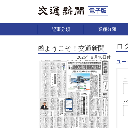
記事分類
業種分類
ロ
📰ようこそ！交通新聞
2026年８月10日付
ユー
ユ
パ