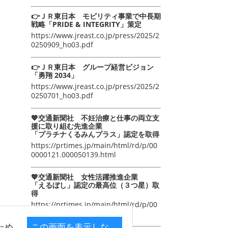
👉ＪＲ東日本 モビリティ事業で中長期
戦略「PRIDE & INTEGRITY」策定
https://www.jreast.co.jp/press/2025/2
0250909_ho03.pdf
👉ＪＲ東日本 グループ経営ビジョン
「勇翔 2034」
https://www.jreast.co.jp/press/2025/2
0250701_ho03.pdf
💖交通新聞社 不妊治療と仕事の両立支
援に取り組む先進企業
「プラチナくるみんプラス」認定を取得
https://prtimes.jp/main/html/rd/p/00
0000121.000050139.html
💖交通新聞社 女性活躍推進企業
「えるぼし」認定の最高位（３つ星）取
得
https://prtimes.jp/main/html/rd/p/00
0000105.000050139.html
ため
この画面を表示しな