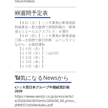
nbun/videos
🆕週間予定表
【８日（土）】◇ＪＲ東海が東海道新
幹線東京―新大阪間で翌朝到着の「東海
道ルミエールエクスプレス」を運行
【９日（日）】◇ＪＲ東海が東海道線
三島―大垣間で夜行列車「ムーンライト
ながら」を復刻運転
【１０日（月）】
【１１日（火）】◇山の日
【１２日（水）】
【１３日（木）】
【１４日（金）】
📶気になるNewsから
👉ＪＲ西日本グループ中期経営計画
2030
https://www.westjr.co.jp/press/articl
e/2026/04/30/items/260430_00_press_
JRWEST2030keikaku.pdf