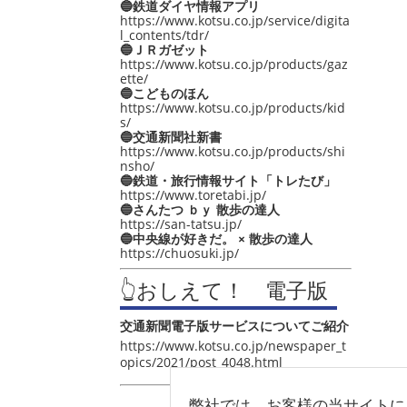
🔵鉄道ダイヤ情報アプリ
https://www.kotsu.co.jp/service/digita
l_contents/tdr/
🔵ＪＲガゼット
https://www.kotsu.co.jp/products/gaz
ette/
🔵こどものほん
https://www.kotsu.co.jp/products/kid
s/
🔵交通新聞社新書
https://www.kotsu.co.jp/products/shi
nsho/
🔵鉄道・旅行情報サイト「トレたび」
https://www.toretabi.jp/
🔵さんたつ ｂｙ 散歩の達人
https://san-tatsu.jp/
🔵中央線が好きだ。 × 散歩の達人
https://chuosuki.jp/
👆おしえて！ 電子版
交通新聞電子版サービスについてご紹介
https://www.kotsu.co.jp/newspaper_t
opics/2021/post_4048.html
弊社では、お客様の当サイトに