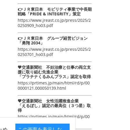
👉ＪＲ東日本 モビリティ事業で中長期
戦略「PRIDE & INTEGRITY」策定
https://www.jreast.co.jp/press/2025/2
0250909_ho03.pdf
👉ＪＲ東日本 グループ経営ビジョン
「勇翔 2034」
https://www.jreast.co.jp/press/2025/2
0250701_ho03.pdf
💖交通新聞社 不妊治療と仕事の両立支
援に取り組む先進企業
「プラチナくるみんプラス」認定を取得
https://prtimes.jp/main/html/rd/p/00
0000121.000050139.html
💖交通新聞社 女性活躍推進企業
「えるぼし」認定の最高位（３つ星）取
得
https://prtimes.jp/main/html/rd/p/00
0000105.000050139.html
ため
この画面を表示しな