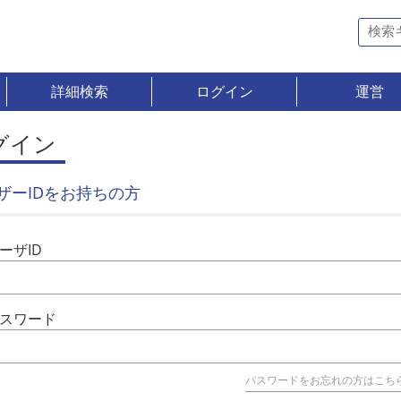
詳細検索
ログイン
運営
グイン
ザーIDをお持ちの方
ーザID
スワード
パスワードをお忘れの方はこち