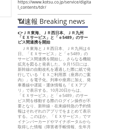
https://www.kotsu.co.jp/service/digita
l_contents/tdr/
📶速報 Breaking news
👉ＪＲ東海、ＪＲ西日本、ＪＲ九州
「ＥＸサービス」と「ｅ5489」のサー
ビス間連携を開始
ＪＲ東海とＪＲ西日本、ＪＲ九州は６
日、「ＥＸサービス」と「ｅ5489」の
サービス間連携を開始し、さらなる機能
拡充を図ると発表した。９月15日には、
新幹線の自動改札を通過した際に紙で発
行している「ＥＸご利用票（座席のご案
内）」を電子化。列車や座席に加え、発
車番線や遅延・運休情報も「ＥＸアプ
リ」で表示する。10月20日からは、
「ＥＸサービス」と「ｅ5489」のサー
ビス間を移動する際のログイン操作が不
要となり、新幹線・在来線特急の予約情
報はそれぞれのアプリでをまとめて表示
する。このほか、「ＥＸサービス」でマ
イナンバーカードやマイナポータルから
取得した情報（障害者手帳情報、生年月