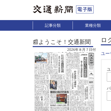
記事分類
業種分類
ロ
📰ようこそ！交通新聞
2026年８月７日付
ユー
ユ
パ