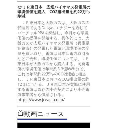
👉ＪＲ東日本 広畑バイオマス発電所の
環境価値を購入 CO2排出量を約22万㌧
削減
ＪＲ東日本と大阪ガスは、大阪ガスの
代理店であるDaigas エナジーを通じて
バーチャルPPAを締結し、今月から環境
価値の提供を開始する。具体的には、大
阪ガスが広畑バイオマス発電所（兵庫県
姫路市）の発電した電気と環境価値の全
量を買い取り、電気は日本卸電力取引所
などに売却。環境価値については、ＪＲ
東日本が大阪ガスから購入する。同発電
所の環境価値は年間約5.3億kWh分で、
これは年間約22万㌧のCO2削減に相当
し、ＪＲ東日本におけるCO2排出量の約
12％に当たる。ＪＲ東日本が実際に使用
する電気は既存の小売契約により小売電
気事業者から供給される。
https://www.jreast.co.jp/
📺動画ニュース