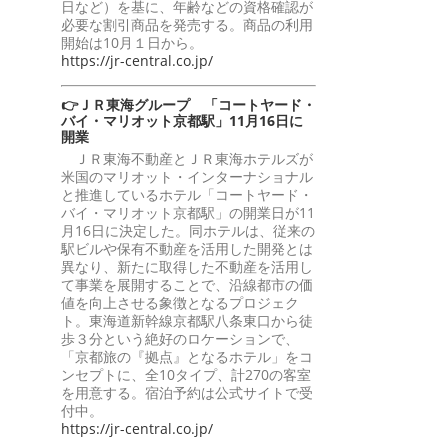
日など）を基に、年齢などの資格確認が
必要な割引商品を発売する。商品の利用
開始は10月１日から。
https://jr-central.co.jp/
👉ＪＲ東海グループ 「コートヤード・
バイ・マリオット京都駅」11月16日に
開業
ＪＲ東海不動産とＪＲ東海ホテルズが
米国のマリオット・インターナショナル
と推進しているホテル「コートヤード・
バイ・マリオット京都駅」の開業日が11
月16日に決定した。同ホテルは、従来の
駅ビルや保有不動産を活用した開発とは
異なり、新たに取得した不動産を活用し
て事業を展開することで、沿線都市の価
値を向上させる象徴となるプロジェク
ト。東海道新幹線京都駅八条東口から徒
歩３分という絶好のロケーションで、
「京都旅の『拠点』となるホテル」をコ
ンセプトに、全10タイプ、計270の客室
を用意する。宿泊予約は公式サイトで受
付中。
https://jr-central.co.jp/