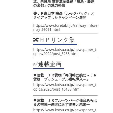
道、奈良県 世界遺産登録「飛鳥・藤原
の宮都」の魅力発信
🔴ＪＲ東日本 映画「ルックバック」と
タイアップしたキャンペーン展開
https://www.toretabi.jp/railway_info/e
ntry-26091.html
🔀ＨＰリンク集
https://www.kotsu.co.jp/newspaper_t
opics/2022/post_5238.html
✅連載企画
🔶連載 ＪＲ貨物「梅田峠に挑む～ＪＲ
貨物 プッシュ・プル運転導入～」
https://www.kotsu.co.jp/newspaper_t
opics/2026/post_10188.html
🔶連載 ＪＲフルーツパーク仙台あらは
まの挑戦―果実に託す復興と未来―
https://www.kotsu.co.jp/newspaper_t