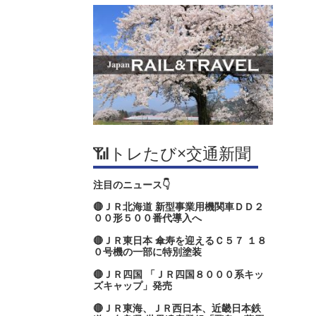
📶トレたび×交通新聞
注目のニュース👇
🔴ＪＲ北海道 新型事業用機関車ＤＤ２
００形５００番代導入へ
🔴ＪＲ東日本 傘寿を迎えるＣ５７ １８
０号機の一部に特別塗装
🔴ＪＲ四国 「ＪＲ四国８０００系キッ
ズキャップ」発売
🔴ＪＲ東海、ＪＲ西日本、近畿日本鉄