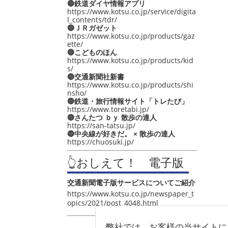
🔵鉄道ダイヤ情報アプリ
https://www.kotsu.co.jp/service/digita
l_contents/tdr/
🔵ＪＲガゼット
https://www.kotsu.co.jp/products/gaz
ette/
🔵こどものほん
https://www.kotsu.co.jp/products/kid
s/
🔵交通新聞社新書
https://www.kotsu.co.jp/products/shi
nsho/
🔵鉄道・旅行情報サイト「トレたび」
https://www.toretabi.jp/
🔵さんたつ ｂｙ 散歩の達人
https://san-tatsu.jp/
🔵中央線が好きだ。 × 散歩の達人
https://chuosuki.jp/
👆おしえて！ 電子版
交通新聞電子版サービスについてご紹介
https://www.kotsu.co.jp/newspaper_t
opics/2021/post_4048.html
弊社では、お客様の当サイトに