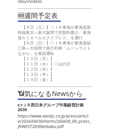
nbun/videos
🆕週間予定表
【８日（土）】◇ＪＲ東海が東海道新
幹線東京―新大阪間で翌朝到着の「東海
道ルミエールエクスプレス」を運行
【９日（日）】◇ＪＲ東海が東海道線
三島―大垣間で夜行列車「ムーンライト
ながら」を復刻運転
【１０日（月）】
【１１日（火）】◇山の日
【１２日（水）】
【１３日（木）】
【１４日（金）】
📶気になるNewsから
👉ＪＲ西日本グループ中期経営計画
2030
https://www.westjr.co.jp/press/articl
e/2026/04/30/items/260430_00_press_
JRWEST2030keikaku.pdf