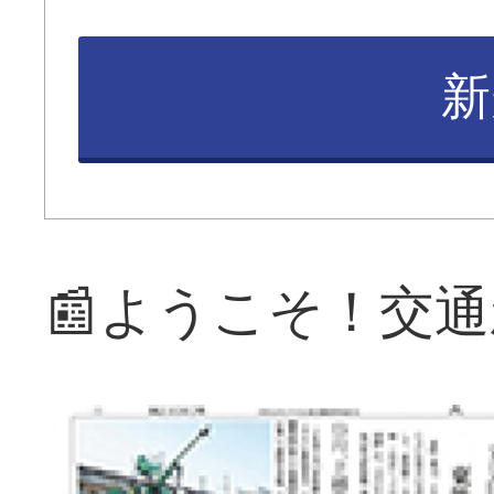
新
📰ようこそ！交