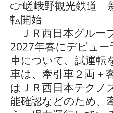
👉嵯峨野観光鉄道
転開始
ＪＲ西日本グループ
2027年春にデビュ
車について、試運転
車は、牽引車２両＋
はＪＲ西日本テクノ
能確認などのため、