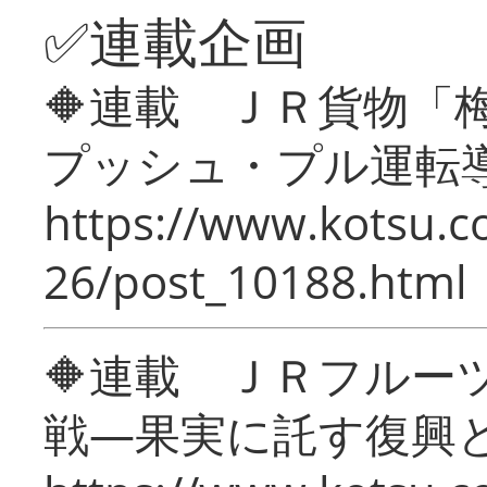
✅連載企画
🔶連載 ＪＲ貨物
プッシュ・プル運転
https://www.kotsu.c
26/post_10188.html
🔶連載 ＪＲフルー
戦―果実に託す復興