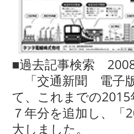
■過去記事検索 20
「交通新聞 電子版
て、これまでの201
７年分を追加し、「2
大しました