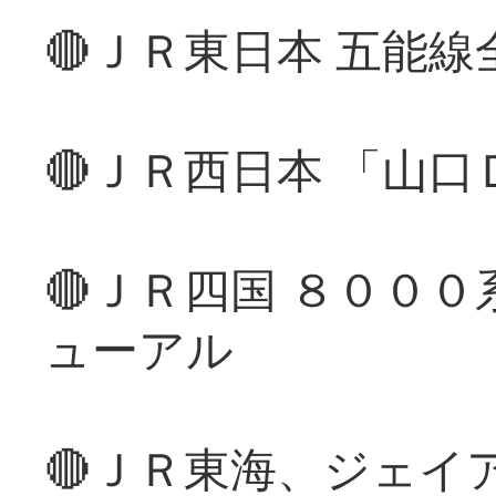
🔴ＪＲ東日本 五能
🔴ＪＲ西日本 「山
🔴ＪＲ四国 ８００
ューアル
🔴ＪＲ東海、ジェイ