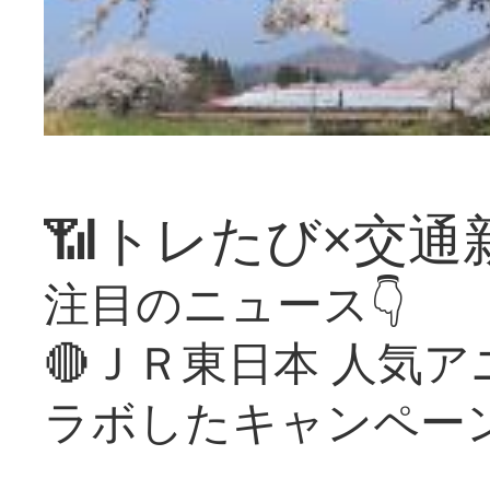
📶トレたび×交通
注目のニュース👇
🔴ＪＲ東日本 人気
ラボしたキャンペー