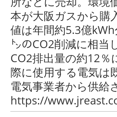
所などに売却。環境
本が大阪ガスから購
値は年間約5.3億kW
㌧のCO2削減に相当
CO2排出量の約12
際に使用する電気は
電気事業者から供給
https://www.jreast.co