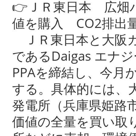
👉ＪＲ東日本 広畑
値を購入 CO2排出
ＪＲ東日本と大阪ガ
であるDaigas エ
PPAを締結し、今月
する。具体的には、
発電所（兵庫県姫路
価値の全量を買い取