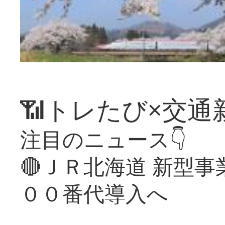
📶トレたび×交通
注目のニュース👇
🔴ＪＲ北海道 新型
００番代導入へ