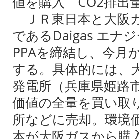
値を購入 CO2排出
ＪＲ東日本と大阪ガ
であるDaigas エ
PPAを締結し、今月
する。具体的には、
発電所（兵庫県姫路
価値の全量を買い取
所などに売却。環境
本が大阪ガスから購