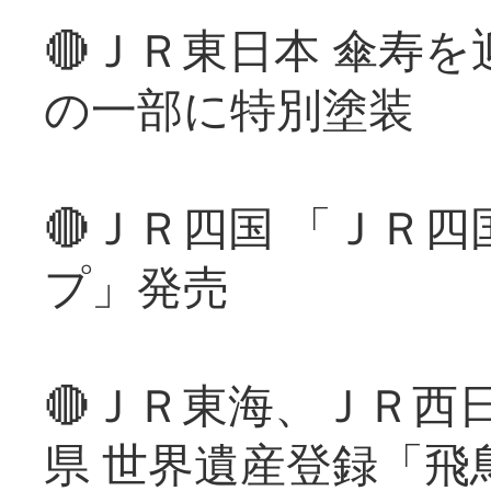
🔴ＪＲ東日本 傘寿
の一部に特別塗装
🔴ＪＲ四国 「ＪＲ
プ」発売
🔴ＪＲ東海、ＪＲ西
県 世界遺産登録「飛