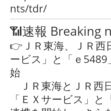
nts/tdr/
📶速報 Breaking 
👉ＪＲ東海、ＪＲ西
ービス」と「ｅ548
始
ＪＲ東海とＪＲ西日
「ＥＸサービス」と「