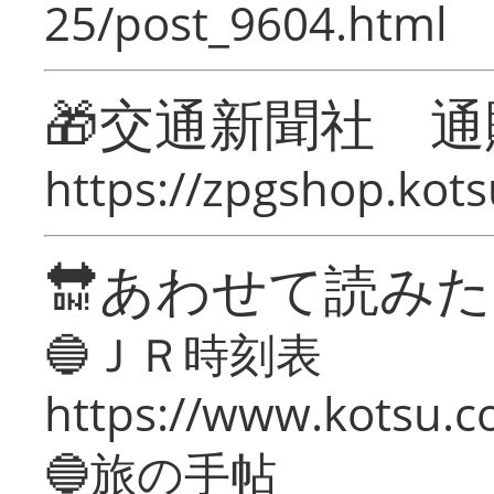
25/post_9604.html
🎁交通新聞社 通
https://zpgshop.kots
🔛あわせて読み
🔵ＪＲ時刻表
https://www.kotsu.co
🔵旅の手帖