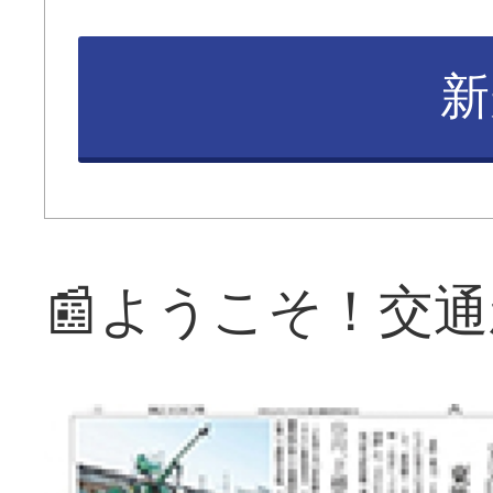
新
📰ようこそ！交