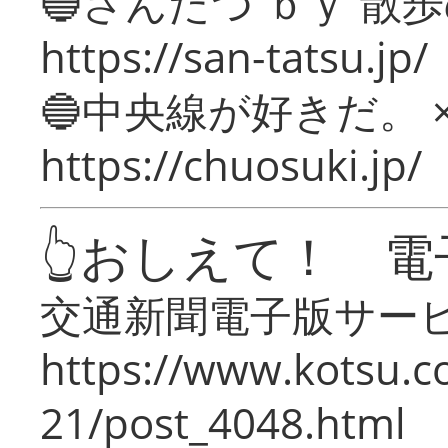
🔵さんたつ ｂｙ 散
https://san-tatsu.jp/
🔵中央線が好きだ。 
https://chuosuki.jp/
👆おしえて！ 電
交通新聞電子版サー
https://www.kotsu.c
21/post_4048.html