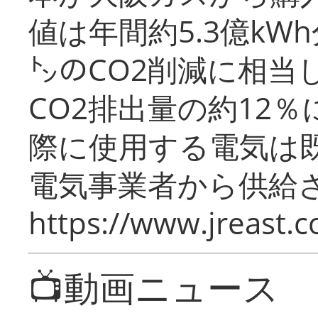
値は年間約5.3億kW
㌧のCO2削減に相当
CO2排出量の約12
際に使用する電気は
電気事業者から供給
https://www.jreast.co
📺動画ニュース