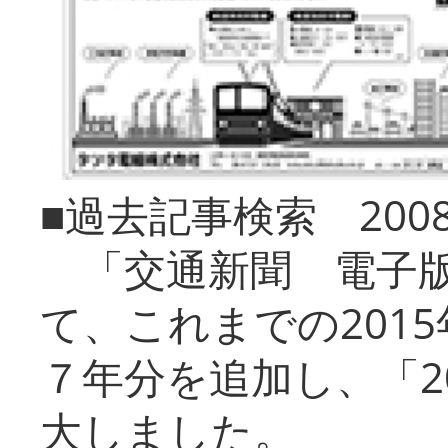
■過去記事検索 20
「交通新聞 電子版
て、これまでの201
７年分を追加し、「2
大しました