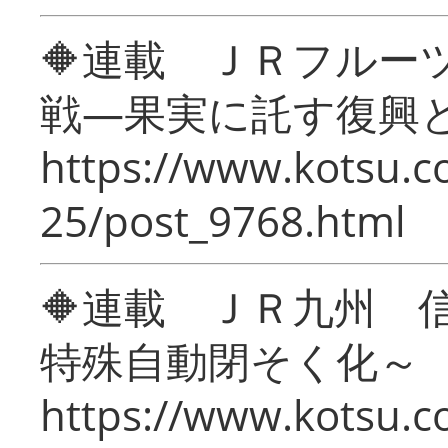
🔶連載 ＪＲフルー
戦―果実に託す復興
https://www.kotsu.c
25/post_9768.html
🔶連載 ＪＲ九州 
特殊自動閉そく化～
https://www.kotsu.c