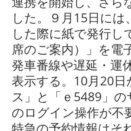
連携を開始し、さら
した。９月15日には
した際に紙で発行し
席のご案内）」を電
発車番線や遅延・運
表示する。10月20
ス」と「ｅ5489」
のログイン操作が不
特急の予約情報はそ