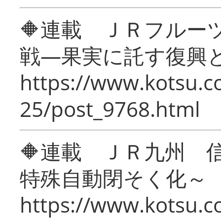
🔶連載 ＪＲフルー
戦―果実に託す復興
https://www.kotsu.c
25/post_9768.html
🔶連載 ＪＲ九州 
特殊自動閉そく化～
https://www.kotsu.c