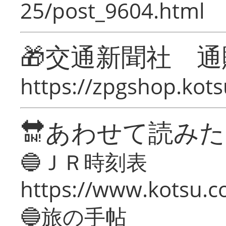
25/post_9604.html
🎁交通新聞社 通
https://zpgshop.kots
🔛あわせて読み
🔵ＪＲ時刻表
https://www.kotsu.co
🔵旅の手帖