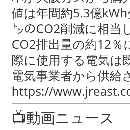
値は年間約5.3億kW
㌧のCO2削減に相当
CO2排出量の約12
際に使用する電気は
電気事業者から供給
https://www.jreast.co
📺動画ニュース