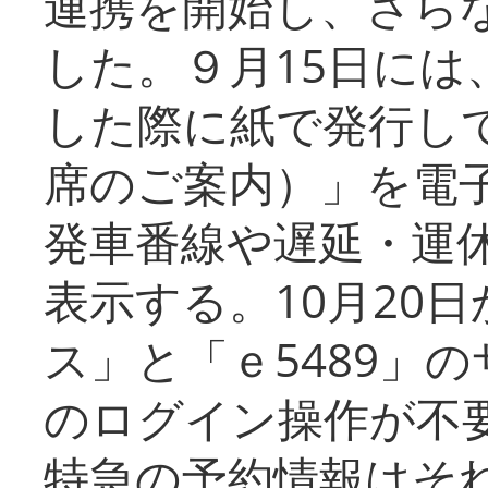
連携を開始し、さら
した。９月15日には
した際に紙で発行し
席のご案内）」を電
発車番線や遅延・運
表示する。10月20
ス」と「ｅ5489」
のログイン操作が不
特急の予約情報はそ