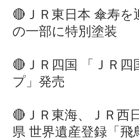
🔴ＪＲ東日本 傘寿
の一部に特別塗装
🔴ＪＲ四国 「ＪＲ
プ」発売
🔴ＪＲ東海、ＪＲ西
県 世界遺産登録「飛