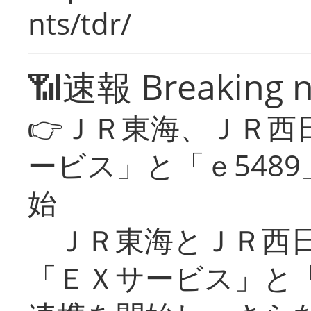
nts/tdr/
📶速報 Breaking 
👉ＪＲ東海、ＪＲ西
ービス」と「ｅ548
始
ＪＲ東海とＪＲ西日
「ＥＸサービス」と「