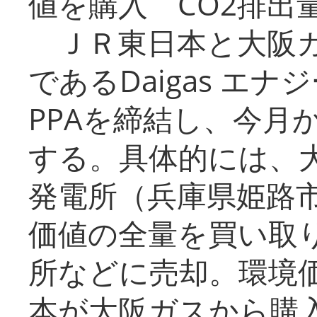
値を購入 CO2排出
ＪＲ東日本と大阪ガ
であるDaigas エ
PPAを締結し、今月
する。具体的には、
発電所（兵庫県姫路
価値の全量を買い取
所などに売却。環境
本が大阪ガスから購