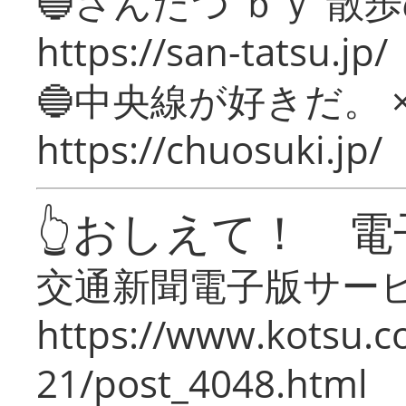
🔵さんたつ ｂｙ 散
https://san-tatsu.jp/
🔵中央線が好きだ。 
https://chuosuki.jp/
👆おしえて！ 電
交通新聞電子版サー
https://www.kotsu.c
21/post_4048.html