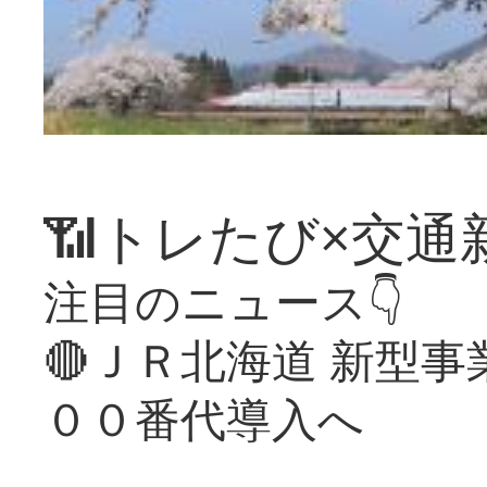
📶トレたび×交通
注目のニュース👇
🔴ＪＲ北海道 新型
００番代導入へ