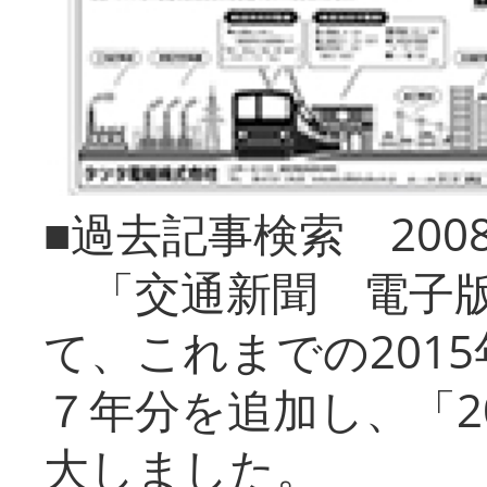
■過去記事検索 20
「交通新聞 電子版
て、これまでの201
７年分を追加し、「2
大しました