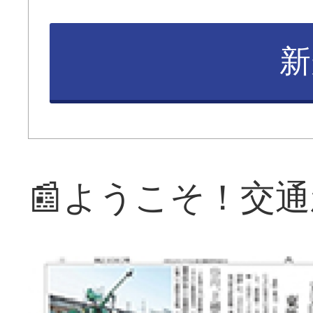
新
📰ようこそ！交