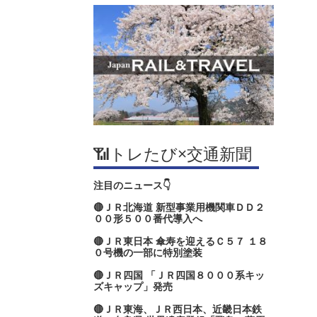
📶トレたび×交通新聞
注目のニュース👇
🔴ＪＲ北海道 新型事業用機関車ＤＤ２
００形５００番代導入へ
🔴ＪＲ東日本 傘寿を迎えるＣ５７ １８
０号機の一部に特別塗装
🔴ＪＲ四国 「ＪＲ四国８０００系キッ
ズキャップ」発売
🔴ＪＲ東海、ＪＲ西日本、近畿日本鉄