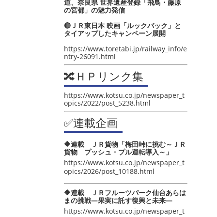
道、奈良県 世界遺産登録「飛鳥・藤原
の宮都」の魅力発信
🔴ＪＲ東日本 映画「ルックバック」と
タイアップしたキャンペーン展開
https://www.toretabi.jp/railway_info/e
ntry-26091.html
🔀ＨＰリンク集
https://www.kotsu.co.jp/newspaper_t
opics/2022/post_5238.html
✅連載企画
🔶連載 ＪＲ貨物「梅田峠に挑む～ＪＲ
貨物 プッシュ・プル運転導入～」
https://www.kotsu.co.jp/newspaper_t
opics/2026/post_10188.html
🔶連載 ＪＲフルーツパーク仙台あらは
まの挑戦―果実に託す復興と未来―
https://www.kotsu.co.jp/newspaper_t