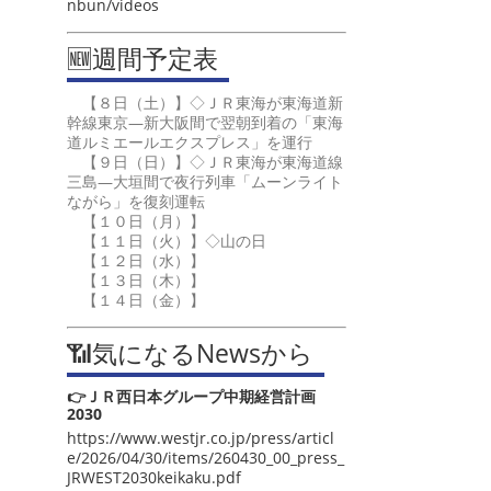
nbun/videos
🆕週間予定表
【８日（土）】◇ＪＲ東海が東海道新
幹線東京―新大阪間で翌朝到着の「東海
道ルミエールエクスプレス」を運行
【９日（日）】◇ＪＲ東海が東海道線
三島―大垣間で夜行列車「ムーンライト
ながら」を復刻運転
【１０日（月）】
【１１日（火）】◇山の日
【１２日（水）】
【１３日（木）】
【１４日（金）】
📶気になるNewsから
👉ＪＲ西日本グループ中期経営計画
2030
https://www.westjr.co.jp/press/articl
e/2026/04/30/items/260430_00_press_
JRWEST2030keikaku.pdf