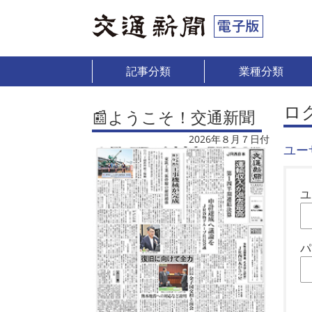
記事分類
業種分類
ロ
📰ようこそ！交通新聞
2026年８月７日付
ユー
ユ
パ