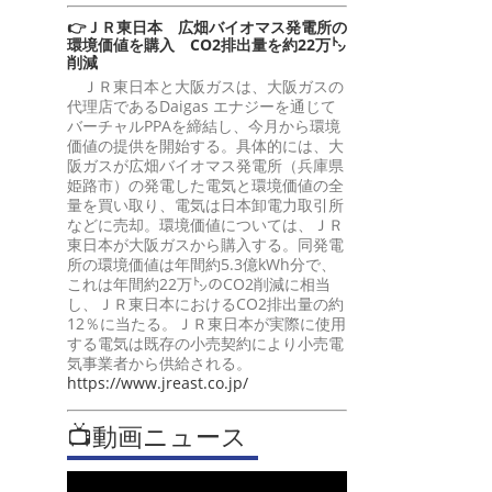
👉ＪＲ東日本 広畑バイオマス発電所の
環境価値を購入 CO2排出量を約22万㌧
削減
ＪＲ東日本と大阪ガスは、大阪ガスの
代理店であるDaigas エナジーを通じて
バーチャルPPAを締結し、今月から環境
価値の提供を開始する。具体的には、大
阪ガスが広畑バイオマス発電所（兵庫県
姫路市）の発電した電気と環境価値の全
量を買い取り、電気は日本卸電力取引所
などに売却。環境価値については、ＪＲ
東日本が大阪ガスから購入する。同発電
所の環境価値は年間約5.3億kWh分で、
これは年間約22万㌧のCO2削減に相当
し、ＪＲ東日本におけるCO2排出量の約
12％に当たる。ＪＲ東日本が実際に使用
する電気は既存の小売契約により小売電
気事業者から供給される。
https://www.jreast.co.jp/
📺動画ニュース