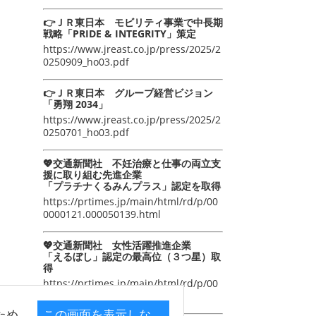
👉ＪＲ東日本 モビリティ事業で中長期
戦略「PRIDE & INTEGRITY」策定
https://www.jreast.co.jp/press/2025/2
0250909_ho03.pdf
👉ＪＲ東日本 グループ経営ビジョン
「勇翔 2034」
https://www.jreast.co.jp/press/2025/2
0250701_ho03.pdf
💖交通新聞社 不妊治療と仕事の両立支
援に取り組む先進企業
「プラチナくるみんプラス」認定を取得
https://prtimes.jp/main/html/rd/p/00
0000121.000050139.html
💖交通新聞社 女性活躍推進企業
「えるぼし」認定の最高位（３つ星）取
得
https://prtimes.jp/main/html/rd/p/00
0000105.000050139.html
ため
この画面を表示しな