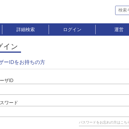
詳細検索
ログイン
運営
グイン
ザーIDをお持ちの方
ーザID
スワード
パスワードをお忘れの方はこち