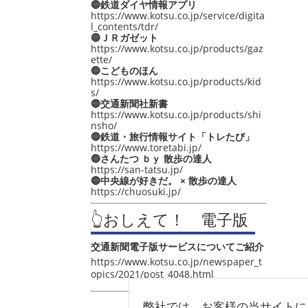
🔵鉄道ダイヤ情報アプリ
https://www.kotsu.co.jp/service/digita
l_contents/tdr/
🔵ＪＲガゼット
https://www.kotsu.co.jp/products/gaz
ette/
🔵こどものほん
https://www.kotsu.co.jp/products/kid
s/
🔵交通新聞社新書
https://www.kotsu.co.jp/products/shi
nsho/
🔵鉄道・旅行情報サイト「トレたび」
https://www.toretabi.jp/
🔵さんたつ ｂｙ 散歩の達人
https://san-tatsu.jp/
🔵中央線が好きだ。 × 散歩の達人
https://chuosuki.jp/
👆おしえて！ 電子版
交通新聞電子版サービスについてご紹介
https://www.kotsu.co.jp/newspaper_t
opics/2021/post_4048.html
弊社では、お客様の当サイトに