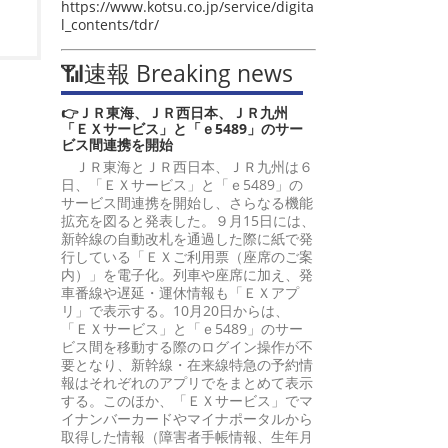
https://www.kotsu.co.jp/service/digita
l_contents/tdr/
📶速報 Breaking news
👉ＪＲ東海、ＪＲ西日本、ＪＲ九州
「ＥＸサービス」と「ｅ5489」のサー
ビス間連携を開始
ＪＲ東海とＪＲ西日本、ＪＲ九州は６
日、「ＥＸサービス」と「ｅ5489」の
サービス間連携を開始し、さらなる機能
拡充を図ると発表した。９月15日には、
新幹線の自動改札を通過した際に紙で発
行している「ＥＸご利用票（座席のご案
内）」を電子化。列車や座席に加え、発
車番線や遅延・運休情報も「ＥＸアプ
リ」で表示する。10月20日からは、
「ＥＸサービス」と「ｅ5489」のサー
ビス間を移動する際のログイン操作が不
要となり、新幹線・在来線特急の予約情
報はそれぞれのアプリでをまとめて表示
する。このほか、「ＥＸサービス」でマ
イナンバーカードやマイナポータルから
取得した情報（障害者手帳情報、生年月