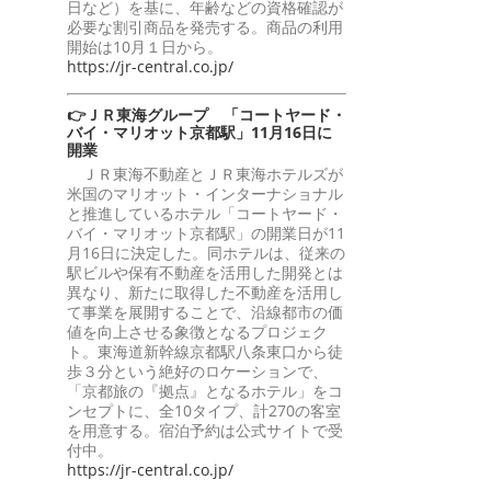
日など）を基に、年齢などの資格確認が
必要な割引商品を発売する。商品の利用
開始は10月１日から。
https://jr-central.co.jp/
👉ＪＲ東海グループ 「コートヤード・
バイ・マリオット京都駅」11月16日に
開業
ＪＲ東海不動産とＪＲ東海ホテルズが
米国のマリオット・インターナショナル
と推進しているホテル「コートヤード・
バイ・マリオット京都駅」の開業日が11
月16日に決定した。同ホテルは、従来の
駅ビルや保有不動産を活用した開発とは
異なり、新たに取得した不動産を活用し
て事業を展開することで、沿線都市の価
値を向上させる象徴となるプロジェク
ト。東海道新幹線京都駅八条東口から徒
歩３分という絶好のロケーションで、
「京都旅の『拠点』となるホテル」をコ
ンセプトに、全10タイプ、計270の客室
を用意する。宿泊予約は公式サイトで受
付中。
https://jr-central.co.jp/