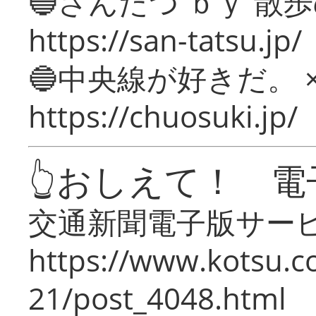
🔵さんたつ ｂｙ 散
https://san-tatsu.jp/
🔵中央線が好きだ。 
https://chuosuki.jp/
👆おしえて！ 電
交通新聞電子版サー
https://www.kotsu.c
21/post_4048.html