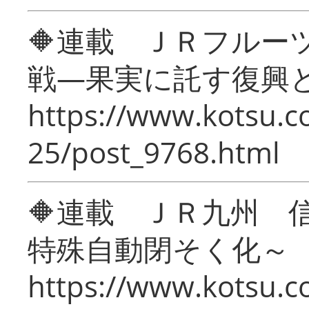
🔶連載 ＪＲフルー
戦―果実に託す復興
https://www.kotsu.c
25/post_9768.html
🔶連載 ＪＲ九州 
特殊自動閉そく化～
https://www.kotsu.c