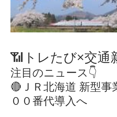
📶トレたび×交通
注目のニュース👇
🔴ＪＲ北海道 新型
００番代導入へ