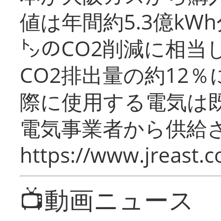
値は年間約5.3億kW
㌧のCO2削減に相当
CO2排出量の約12
際に使用する電気は
電気事業者から供給
https://www.jreast.co
📺動画ニュース