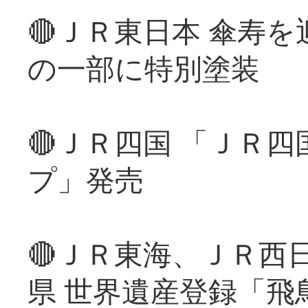
🔴ＪＲ東日本 傘寿
の一部に特別塗装
🔴ＪＲ四国 「ＪＲ
プ」発売
🔴ＪＲ東海、ＪＲ西
県 世界遺産登録「飛