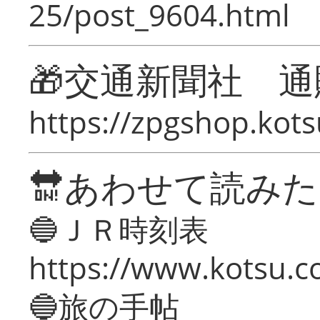
25/post_9604.html
🎁交通新聞社 通
https://zpgshop.kots
🔛あわせて読み
🔵ＪＲ時刻表
https://www.kotsu.co
🔵旅の手帖