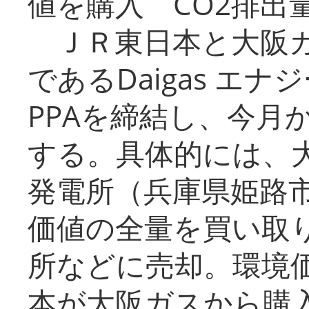
値を購入 CO2排出
ＪＲ東日本と大阪ガ
であるDaigas エ
PPAを締結し、今月
する。具体的には、
発電所（兵庫県姫路
価値の全量を買い取
所などに売却。環境
本が大阪ガスから購