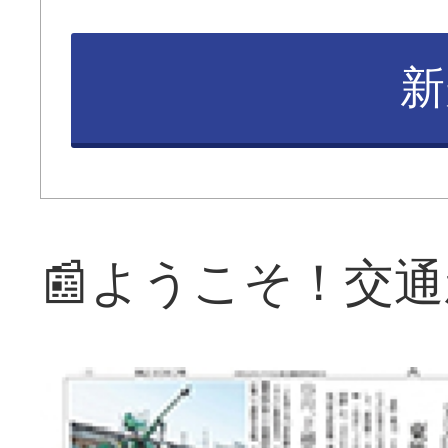
新
📰ようこそ！交