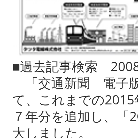
■過去記事検索 20
「交通新聞 電子版
て、これまでの201
７年分を追加し、「2
大しました