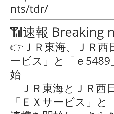
nts/tdr/
📶速報 Breaking 
👉ＪＲ東海、ＪＲ西
ービス」と「ｅ548
始
ＪＲ東海とＪＲ西日
「ＥＸサービス」と「