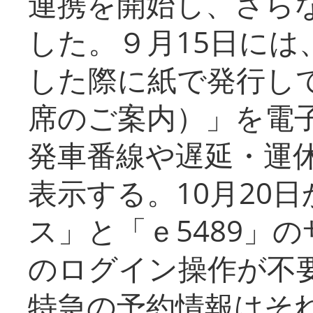
連携を開始し、さら
した。９月15日には
した際に紙で発行し
席のご案内）」を電
発車番線や遅延・運
表示する。10月20
ス」と「ｅ5489」
のログイン操作が不
特急の予約情報はそ