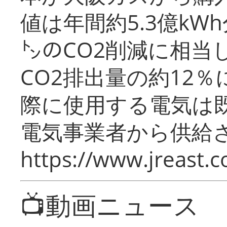
値は年間約5.3億kW
㌧のCO2削減に相当
CO2排出量の約12
際に使用する電気は
電気事業者から供給
https://www.jreast.co
📺動画ニュース