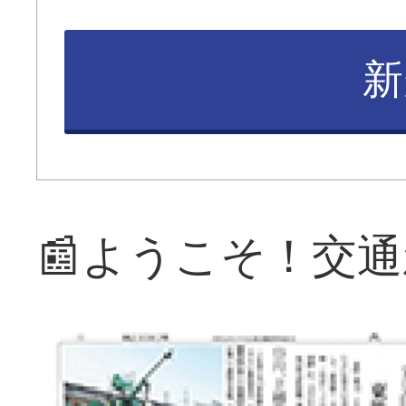
新
📰ようこそ！交