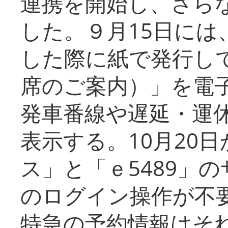
連携を開始し、さら
した。９月15日には
した際に紙で発行し
席のご案内）」を電
発車番線や遅延・運
表示する。10月20
ス」と「ｅ5489」
のログイン操作が不
特急の予約情報はそ