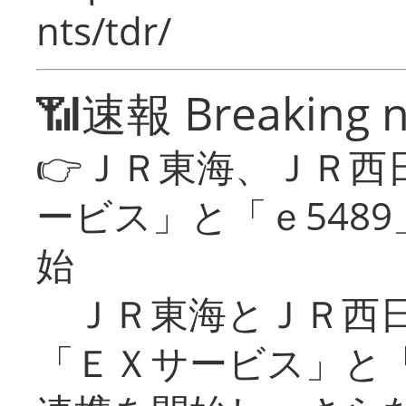
nts/tdr/
📶速報 Breaking 
👉ＪＲ東海、ＪＲ西
ービス」と「ｅ548
始
ＪＲ東海とＪＲ西日
「ＥＸサービス」と「