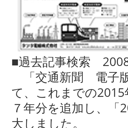
■過去記事検索 20
「交通新聞 電子版
て、これまでの201
７年分を追加し、「2
大しました