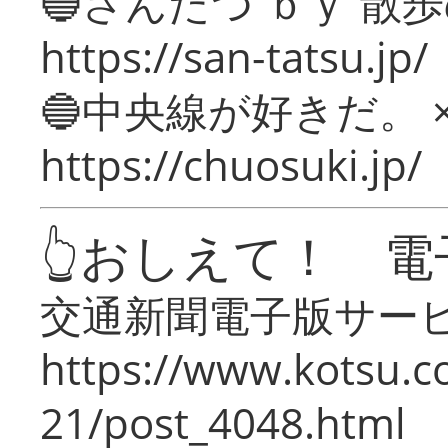
🔵さんたつ ｂｙ 散
https://san-tatsu.jp/
🔵中央線が好きだ。 
https://chuosuki.jp/
👆おしえて！ 電
交通新聞電子版サー
https://www.kotsu.c
21/post_4048.html