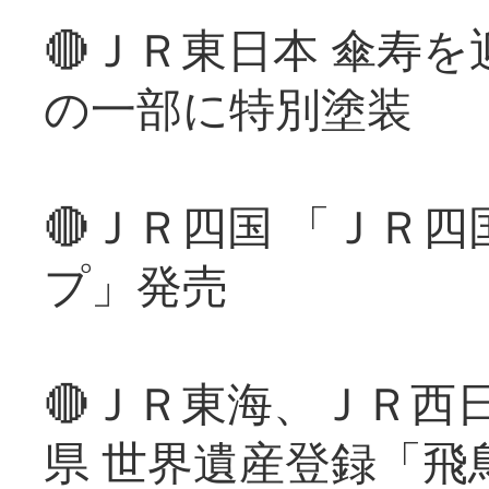
🔴ＪＲ東日本 傘寿
の一部に特別塗装
🔴ＪＲ四国 「ＪＲ
プ」発売
🔴ＪＲ東海、ＪＲ西
県 世界遺産登録「飛