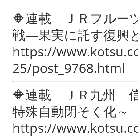
🔶連載 ＪＲフルー
戦―果実に託す復興
https://www.kotsu.c
25/post_9768.html
🔶連載 ＪＲ九州 
特殊自動閉そく化～
https://www.kotsu.c