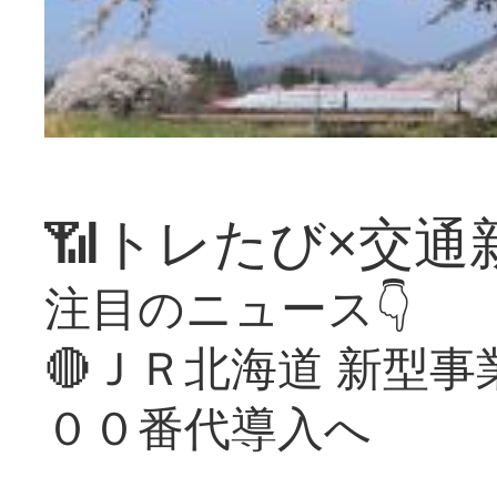
📶トレたび×交通
注目のニュース👇
🔴ＪＲ北海道 新型
００番代導入へ