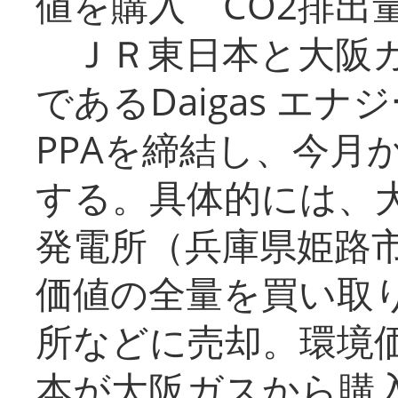
値を購入 CO2排出
ＪＲ東日本と大阪ガ
であるDaigas エ
PPAを締結し、今月
する。具体的には、
発電所（兵庫県姫路
価値の全量を買い取
所などに売却。環境
本が大阪ガスから購