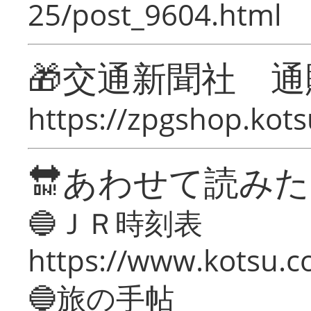
25/post_9604.html
🎁交通新聞社 通
https://zpgshop.kots
🔛あわせて読み
🔵ＪＲ時刻表
https://www.kotsu.co
🔵旅の手帖