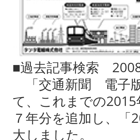
■過去記事検索 20
「交通新聞 電子版
て、これまでの201
７年分を追加し、「2
大しました