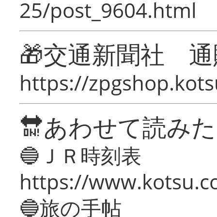
25/post_9604.html
🎁交通新聞社 通
https://zpgshop.kots
🔛あわせて読み
🔵ＪＲ時刻表
https://www.kotsu.co
🔵旅の手帖