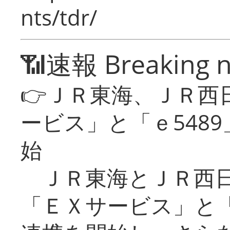
nts/tdr/
📶速報 Breaking 
👉ＪＲ東海、ＪＲ西
ービス」と「ｅ548
始
ＪＲ東海とＪＲ西日
「ＥＸサービス」と「