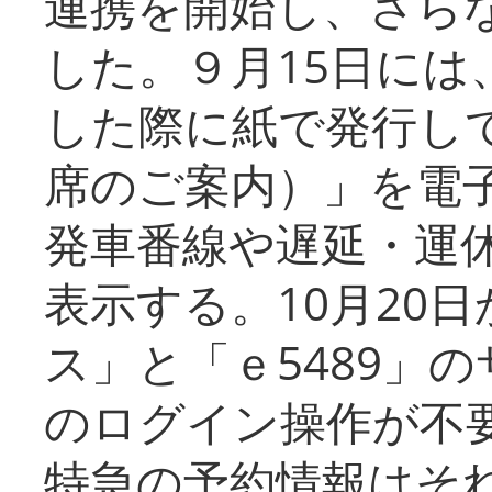
連携を開始し、さら
した。９月15日には
した際に紙で発行し
席のご案内）」を電
発車番線や遅延・運
表示する。10月20
ス」と「ｅ5489」
のログイン操作が不
特急の予約情報はそ