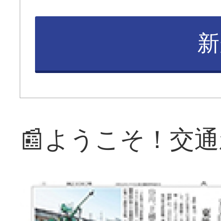
新
📰ようこそ！交