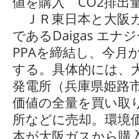
値を購入 CO2排出
ＪＲ東日本と大阪ガ
であるDaigas エ
PPAを締結し、今月
する。具体的には、
発電所（兵庫県姫路
価値の全量を買い取
所などに売却。環境
本が大阪ガスから購