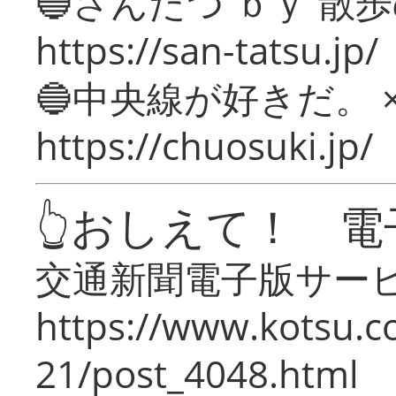
🔵さんたつ ｂｙ 散
https://san-tatsu.jp/
🔵中央線が好きだ。 
https://chuosuki.jp/
👆おしえて！ 電
交通新聞電子版サー
https://www.kotsu.c
21/post_4048.html