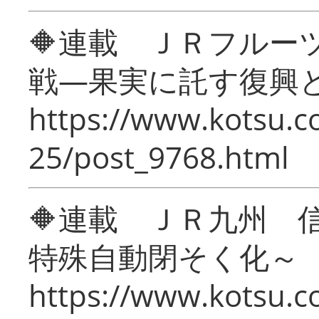
🔶連載 ＪＲフルー
戦―果実に託す復興
https://www.kotsu.c
25/post_9768.html
🔶連載 ＪＲ九州 
特殊自動閉そく化～
https://www.kotsu.c