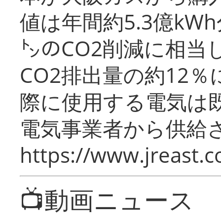
値は年間約5.3億kW
㌧のCO2削減に相当
CO2排出量の約12
際に使用する電気は
電気事業者から供給
https://www.jreast.co
📺動画ニュース