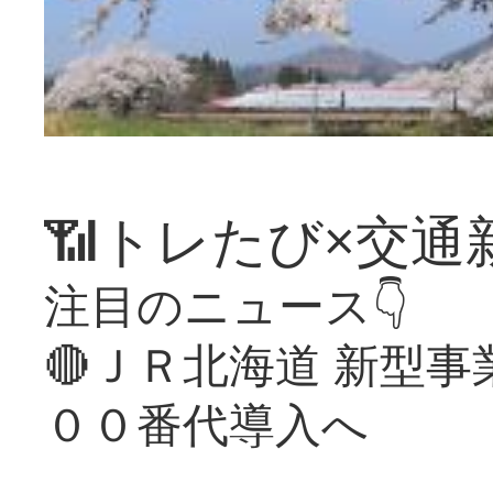
📶トレたび×交通
注目のニュース👇
🔴ＪＲ北海道 新型
００番代導入へ