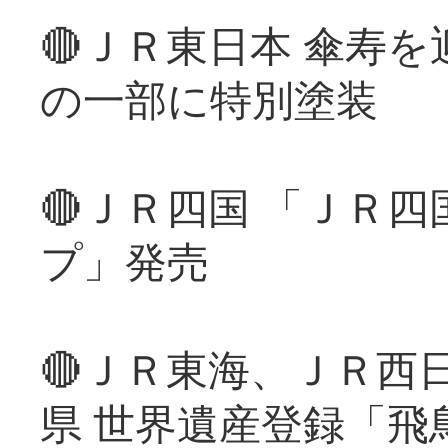
🔴ＪＲ東日本 傘寿
の一部に特別塗装
🔴ＪＲ四国 「ＪＲ
プ」発売
🔴ＪＲ東海、ＪＲ西
県 世界遺産登録「飛