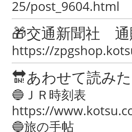
25/post_9604.html
🎁交通新聞社 通
https://zpgshop.kots
🔛あわせて読み
🔵ＪＲ時刻表
https://www.kotsu.co
🔵旅の手帖