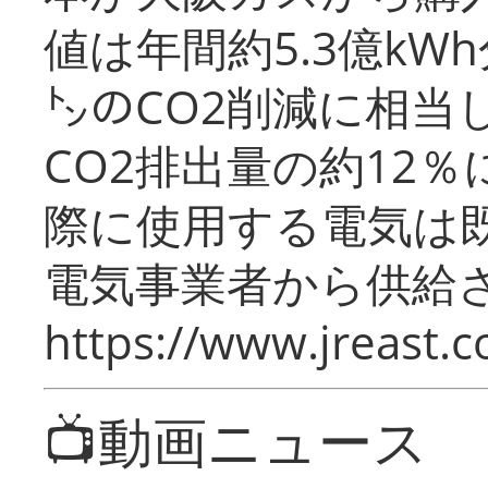
値は年間約5.3億kW
㌧のCO2削減に相当
CO2排出量の約12
際に使用する電気は
電気事業者から供給
https://www.jreast.co
📺動画ニュース