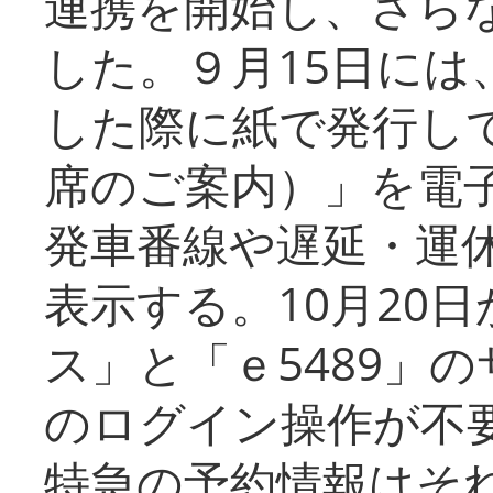
連携を開始し、さら
した。９月15日には
した際に紙で発行し
席のご案内）」を電
発車番線や遅延・運
表示する。10月20
ス」と「ｅ5489」
のログイン操作が不
特急の予約情報はそ