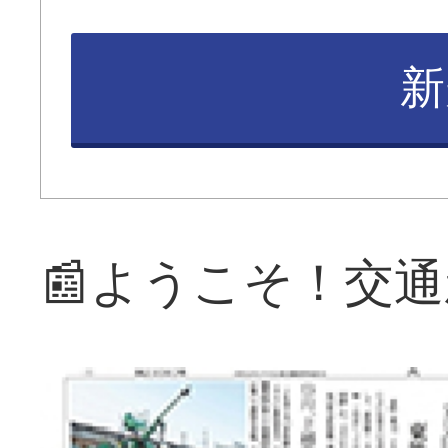
新
📰ようこそ！交