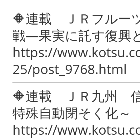
🔶連載 ＪＲフルー
戦―果実に託す復興
https://www.kotsu.c
25/post_9768.html
🔶連載 ＪＲ九州 
特殊自動閉そく化～
https://www.kotsu.c