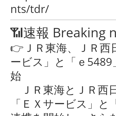
nts/tdr/
📶速報 Breaking 
👉ＪＲ東海、ＪＲ西
ービス」と「ｅ548
始
ＪＲ東海とＪＲ西日
「ＥＸサービス」と「