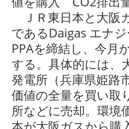
値を購入 CO2排出
ＪＲ東日本と大阪ガ
であるDaigas エ
PPAを締結し、今月
する。具体的には、
発電所（兵庫県姫路
価値の全量を買い取
所などに売却。環境
本が大阪ガスから購