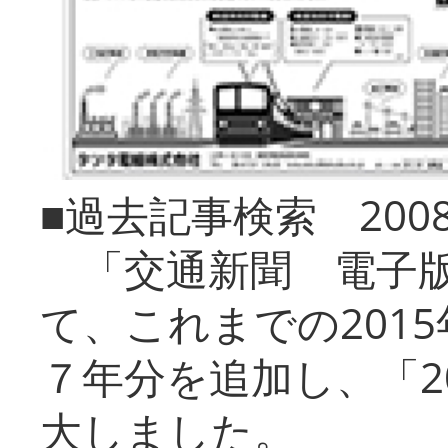
■過去記事検索 20
「交通新聞 電子版
て、これまでの201
７年分を追加し、「2
大しました