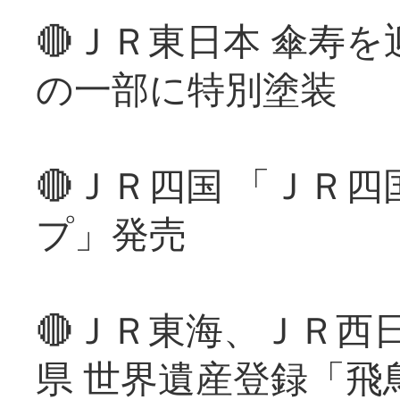
🔴ＪＲ東日本 傘寿
の一部に特別塗装
🔴ＪＲ四国 「ＪＲ
プ」発売
🔴ＪＲ東海、ＪＲ西
県 世界遺産登録「飛