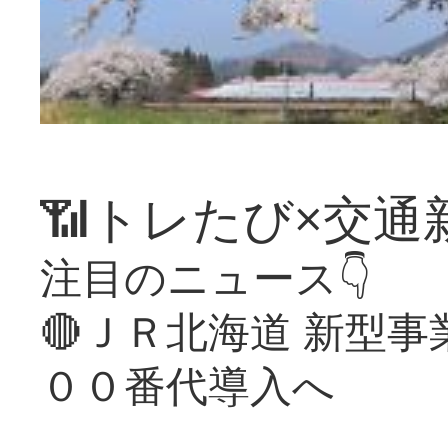
📶トレたび×交通
注目のニュース👇
🔴ＪＲ北海道 新型
００番代導入へ