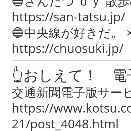
🔵さんたつ ｂｙ 散
https://san-tatsu.jp/
🔵中央線が好きだ。 
https://chuosuki.jp/
👆おしえて！ 電
交通新聞電子版サー
https://www.kotsu.c
21/post_4048.html