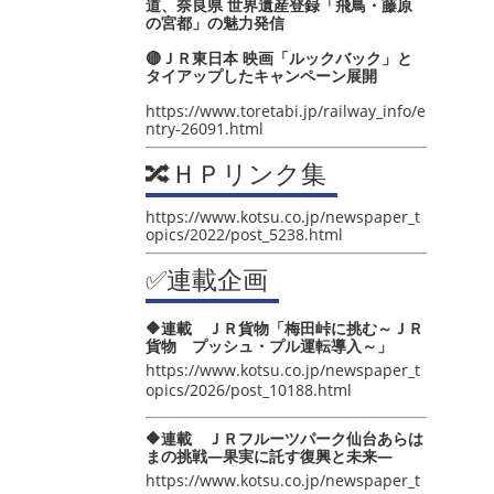
道、奈良県 世界遺産登録「飛鳥・藤原
の宮都」の魅力発信
🔴ＪＲ東日本 映画「ルックバック」と
タイアップしたキャンペーン展開
https://www.toretabi.jp/railway_info/e
ntry-26091.html
🔀ＨＰリンク集
https://www.kotsu.co.jp/newspaper_t
opics/2022/post_5238.html
✅連載企画
🔶連載 ＪＲ貨物「梅田峠に挑む～ＪＲ
貨物 プッシュ・プル運転導入～」
https://www.kotsu.co.jp/newspaper_t
opics/2026/post_10188.html
🔶連載 ＪＲフルーツパーク仙台あらは
まの挑戦―果実に託す復興と未来―
https://www.kotsu.co.jp/newspaper_t