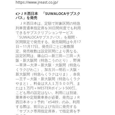
https://www.jreast.co.jp/
👉ＪＲ西日本 「SUWALOCAサブスク
パス」を発売
ＪＲ西日本は、定額で対象区間の特急
列車普通車指定席を30日間何度でも利用
できるサブスクリプションサービス
「SUWALOCAサブスクパス」を期間・
区間限定で発売する。発売期間は今月17
日～11月17日。発売日ごとに枚数限
定。発売枚数は設定区間により異なる。
設定区間は、篠山口―新三田―三田⇔大
阪・新大阪間（特急こうのとり）、野洲
―草津―大津⇔新大阪・大阪間（特急ら
くラクびわこ）、加古川―明石⇔大阪・
新大阪間（特急らくラクはりま）、奈良
―王子⇔大阪・新大阪間（特急らくラク
やまと）。料金は大人１万５００円、ま
たは１万円＋WESTERポイント500㌽。
こども用の設定はない。利用には別途、
乗車券や定期乗車券が必要。発売はＪＲ
西日本ネット予約「e5489」のみ。利用
する際は、前日および当日に発売する
「サブスク専用指定席券」で指定席を予