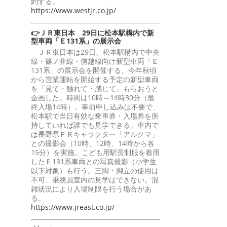
約する。
https://www.westjr.co.jp/
👉ＪＲ東日本 29日に松本駅構内で新
型車両「Ｅ131系」の展示会
ＪＲ東日本は29日、松本駅構内で中央
線・篠ノ井線・信越線向け新型車両「Ｅ
131系」の展示会を開催する。今年秋頃
から営業運転を開始する予定の新型車両
を「見て・触れて・感じて」もらおうと
企画した。時間は10時～14時30分（最
終入場14時）。事前申し込みは不要で、
松本駅で当日有効な乗車券・入場券を所
持していれば誰でも見学できる。車内で
は長野県ＰＲキャラクター「アルクマ」
との撮影会（10時、12時、14時から各
15分）を実施。こども用駅長制服を着用
したＥ131系車両との写真撮影（小学生
以下対象）も行う。三脚・脚立の使用は
不可、乗務員室内の見学はできない。混
雑状況により入場制限を行う場合があ
る。
https://www.jreast.co.jp/