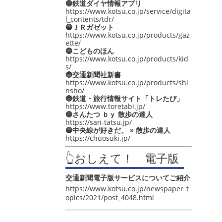
🔵鉄道ダイヤ情報アプリ
https://www.kotsu.co.jp/service/digita
l_contents/tdr/
🔵ＪＲガゼット
https://www.kotsu.co.jp/products/gaz
ette/
🔵こどものほん
https://www.kotsu.co.jp/products/kid
s/
🔵交通新聞社新書
https://www.kotsu.co.jp/products/shi
nsho/
🔵鉄道・旅行情報サイト「トレたび」
https://www.toretabi.jp/
🔵さんたつ ｂｙ 散歩の達人
https://san-tatsu.jp/
🔵中央線が好きだ。 × 散歩の達人
https://chuosuki.jp/
👆おしえて！ 電子版
交通新聞電子版サービスについてご紹介
https://www.kotsu.co.jp/newspaper_t
opics/2021/post_4048.html