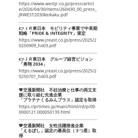
https://www.westjr.co.jp/press/articl
e/2026/04/30/items/260430_00_press_
JRWEST2030keikaku.pdf
👉ＪＲ東日本 モビリティ事業で中長期
戦略「PRIDE & INTEGRITY」策定
https://www.jreast.co.jp/press/2025/2
0250909_ho03.pdf
👉ＪＲ東日本 グループ経営ビジョン
「勇翔 2034」
https://www.jreast.co.jp/press/2025/2
0250701_ho03.pdf
💖交通新聞社 不妊治療と仕事の両立支
援に取り組む先進企業
「プラチナくるみんプラス」認定を取得
https://prtimes.jp/main/html/rd/p/00
0000121.000050139.html
💖交通新聞社 女性活躍推進企業
「えるぼし」認定の最高位（３つ星）取
得