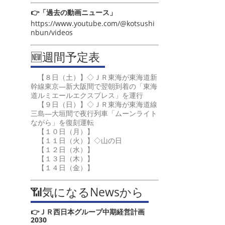
👉「過去の動画ニュース」
https://www.youtube.com/@kotsushi
nbun/videos
🆕週間予定表
【８日（土）】◇ＪＲ東海が東海道新
幹線東京―新大阪間で翌朝到着の「東海
道ルミエールエクスプレス」を運行
【９日（日）】◇ＪＲ東海が東海道線
三島―大垣間で夜行列車「ムーンライト
ながら」を復刻運転
【１０日（月）】
【１１日（火）】◇山の日
【１２日（水）】
【１３日（木）】
【１４日（金）】
📶気になるNewsから
👉ＪＲ西日本グループ中期経営計画
2030