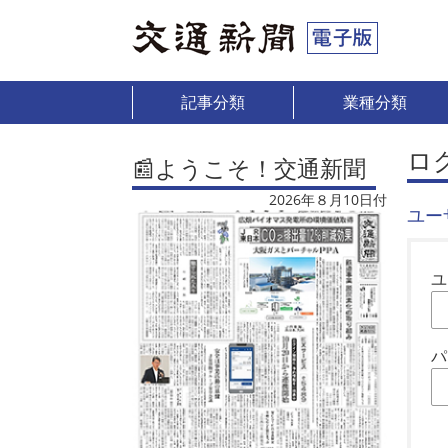
記事分類
業種分類
ロ
📰ようこそ！交通新聞
2026年８月10日付
ユー
ユ
パ