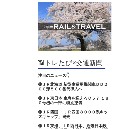
📶トレたび×交通新聞
注目のニュース👇
🔴ＪＲ北海道 新型事業用機関車ＤＤ２
００形５００番代導入へ
🔴ＪＲ東日本 傘寿を迎えるＣ５７ １８
０号機の一部に特別塗装
🔴ＪＲ四国 「ＪＲ四国８０００系キッ
ズキャップ」発売
🔴ＪＲ東海、ＪＲ西日本、近畿日本鉄