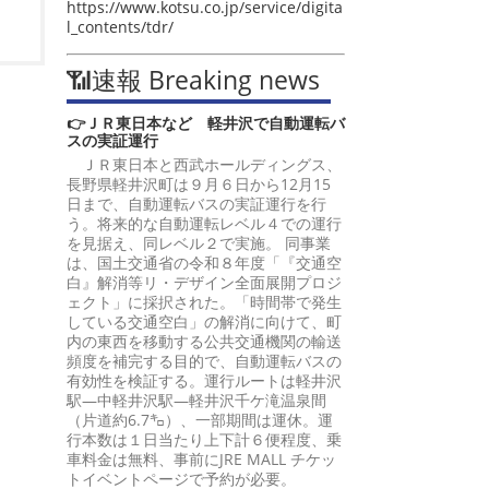
https://www.kotsu.co.jp/service/digita
l_contents/tdr/
📶速報 Breaking news
👉ＪＲ東日本など 軽井沢で自動運転バ
スの実証運行
ＪＲ東日本と西武ホールディングス、
長野県軽井沢町は９月６日から12月15
日まで、自動運転バスの実証運行を行
う。将来的な自動運転レベル４での運行
を見据え、同レベル２で実施。 同事業
は、国土交通省の令和８年度「『交通空
白』解消等リ・デザイン全面展開プロジ
ェクト」に採択された。「時間帯で発生
している交通空白」の解消に向けて、町
内の東西を移動する公共交通機関の輸送
頻度を補完する目的で、自動運転バスの
有効性を検証する。運行ルートは軽井沢
駅―中軽井沢駅―軽井沢千ケ滝温泉間
（片道約6.7㌔）、一部期間は運休。運
行本数は１日当たり上下計６便程度、乗
車料金は無料、事前にJRE MALL チケッ
トイベントページで予約が必要。