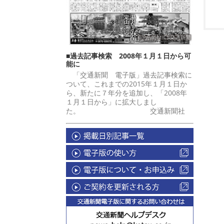
■過去記事検索 2008年１月１日から可
能に
「交通新聞 電子版」過去記事検索に
ついて、これまでの2015年１月１日か
ら、新たに７年分を追加し、「2008年
１月１日から」に拡大しまし
た。 交通新聞社