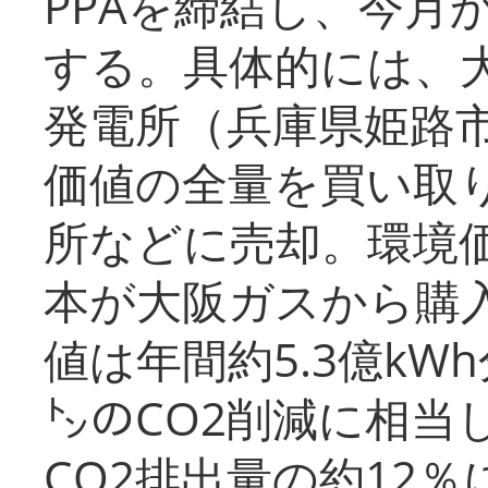
PPAを締結し、今月
する。具体的には、
発電所（兵庫県姫路
価値の全量を買い取
所などに売却。環境
本が大阪ガスから購
値は年間約5.3億kW
㌧のCO2削減に相当
CO2排出量の約12