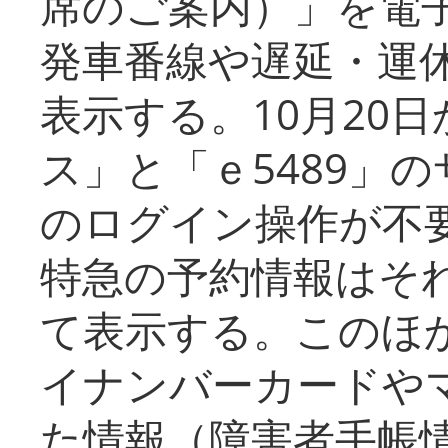
席のご案内）」を電
発車番線や遅延・運
表示する。10月20
ス」と「ｅ5489」
のログイン操作が不
特急の予約情報はそ
て表示する。このほ
イナンバーカードや
た情報（障害者手帳