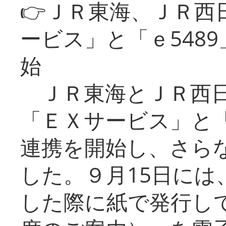
👉ＪＲ東海、ＪＲ西
ービス」と「ｅ548
始
ＪＲ東海とＪＲ西日
「ＥＸサービス」と「
連携を開始し、さら
した。９月15日には
した際に紙で発行し