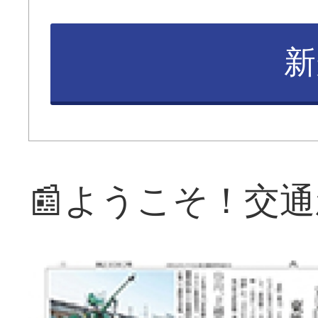
新
📰ようこそ！交