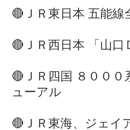
🔴ＪＲ東日本 五能
🔴ＪＲ西日本 「山
🔴ＪＲ四国 ８００
ューアル
🔴ＪＲ東海、ジェイ