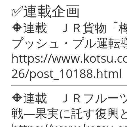
✅連載企画
🔶連載 ＪＲ貨物
プッシュ・プル運転
https://www.kotsu.c
26/post_10188.html
🔶連載 ＪＲフルー
戦―果実に託す復興