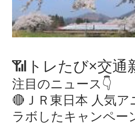
📶トレたび×交通
注目のニュース👇
🔴ＪＲ東日本 人気
ラボしたキャンペー