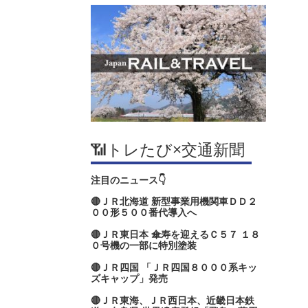
📶トレたび×交通新聞
注目のニュース👇
🔴ＪＲ北海道 新型事業用機関車ＤＤ２
００形５００番代導入へ
🔴ＪＲ東日本 傘寿を迎えるＣ５７ １８
０号機の一部に特別塗装
🔴ＪＲ四国 「ＪＲ四国８０００系キッ
ズキャップ」発売
🔴ＪＲ東海、ＪＲ西日本、近畿日本鉄