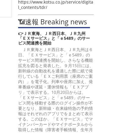
https://www.kotsu.co.jp/service/digita
l_contents/tdr/
📶速報 Breaking news
👉ＪＲ東海、ＪＲ西日本、ＪＲ九州
「ＥＸサービス」と「ｅ5489」のサー
ビス間連携を開始
ＪＲ東海とＪＲ西日本、ＪＲ九州は６
日、「ＥＸサービス」と「ｅ5489」の
サービス間連携を開始し、さらなる機能
拡充を図ると発表した。９月15日には、
新幹線の自動改札を通過した際に紙で発
行している「ＥＸご利用票（座席のご案
内）」を電子化。列車や座席に加え、発
車番線や遅延・運休情報も「ＥＸアプ
リ」で表示する。10月20日からは、
「ＥＸサービス」と「ｅ5489」のサー
ビス間を移動する際のログイン操作が不
要となり、新幹線・在来線特急の予約情
報はそれぞれのアプリでをまとめて表示
する。このほか、「ＥＸサービス」でマ
イナンバーカードやマイナポータルから
取得した情報（障害者手帳情報、生年月