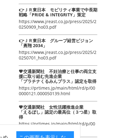
👉ＪＲ東日本 モビリティ事業で中長期
戦略「PRIDE & INTEGRITY」策定
https://www.jreast.co.jp/press/2025/2
0250909_ho03.pdf
👉ＪＲ東日本 グループ経営ビジョン
「勇翔 2034」
https://www.jreast.co.jp/press/2025/2
0250701_ho03.pdf
💖交通新聞社 不妊治療と仕事の両立支
援に取り組む先進企業
「プラチナくるみんプラス」認定を取得
https://prtimes.jp/main/html/rd/p/00
0000121.000050139.html
💖交通新聞社 女性活躍推進企業
「えるぼし」認定の最高位（３つ星）取
得
https://prtimes.jp/main/html/rd/p/00
0000105.000050139.html
ため
この画面を表示しな