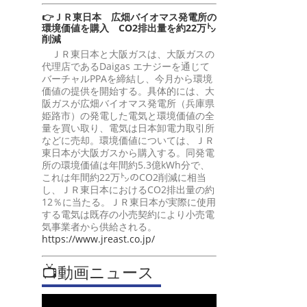
👉ＪＲ東日本 広畑バイオマス発電所の
環境価値を購入 CO2排出量を約22万㌧
削減
ＪＲ東日本と大阪ガスは、大阪ガスの
代理店であるDaigas エナジーを通じて
バーチャルPPAを締結し、今月から環境
価値の提供を開始する。具体的には、大
阪ガスが広畑バイオマス発電所（兵庫県
姫路市）の発電した電気と環境価値の全
量を買い取り、電気は日本卸電力取引所
などに売却。環境価値については、ＪＲ
東日本が大阪ガスから購入する。同発電
所の環境価値は年間約5.3億kWh分で、
これは年間約22万㌧のCO2削減に相当
し、ＪＲ東日本におけるCO2排出量の約
12％に当たる。ＪＲ東日本が実際に使用
する電気は既存の小売契約により小売電
気事業者から供給される。
https://www.jreast.co.jp/
📺動画ニュース