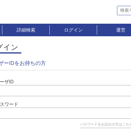
詳細検索
ログイン
運営
グイン
ザーIDをお持ちの方
ーザID
スワード
パスワードをお忘れの方はこち