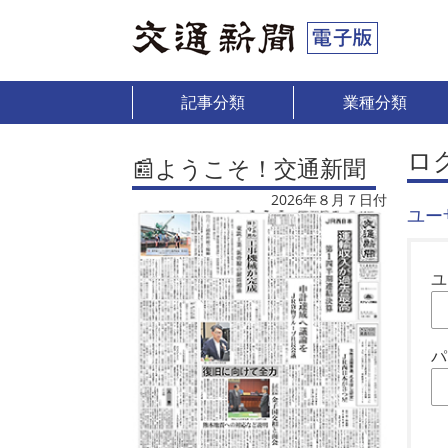
記事分類
業種分類
ロ
📰ようこそ！交通新聞
2026年８月７日付
ユー
ユ
パ