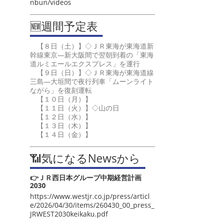
nbun/videos
🆕週間予定表
【８日（土）】◇ＪＲ東海が東海道新
幹線東京―新大阪間で翌朝到着の「東海
道ルミエールエクスプレス」を運行
【９日（日）】◇ＪＲ東海が東海道線
三島―大垣間で夜行列車「ムーンライト
ながら」を復刻運転
【１０日（月）】
【１１日（火）】◇山の日
【１２日（水）】
【１３日（木）】
【１４日（金）】
📶気になるNewsから
👉ＪＲ西日本グループ中期経営計画
2030
https://www.westjr.co.jp/press/articl
e/2026/04/30/items/260430_00_press_
JRWEST2030keikaku.pdf