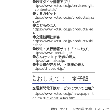
🔵鉄道ダイヤ情報アプリ
https://www.kotsu.co.jp/service/digita
l_contents/tdr/
🔵ＪＲガゼット
https://www.kotsu.co.jp/products/gaz
ette/
🔵こどものほん
https://www.kotsu.co.jp/products/kid
s/
🔵交通新聞社新書
https://www.kotsu.co.jp/products/shi
nsho/
🔵鉄道・旅行情報サイト「トレたび」
https://www.toretabi.jp/
🔵さんたつ ｂｙ 散歩の達人
https://san-tatsu.jp/
🔵中央線が好きだ。 × 散歩の達人
https://chuosuki.jp/
👆おしえて！ 電子版
交通新聞電子版サービスについてご紹介
https://www.kotsu.co.jp/newspaper_t
opics/2021/post_4048.html
弊社では、お客様の当サイトに