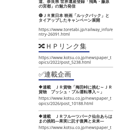
道、奈良県 世界遺産登録「飛鳥・藤原
の宮都」の魅力発信
🔴ＪＲ東日本 映画「ルックバック」と
タイアップしたキャンペーン展開
https://www.toretabi.jp/railway_info/e
ntry-26091.html
🔀ＨＰリンク集
https://www.kotsu.co.jp/newspaper_t
opics/2022/post_5238.html
✅連載企画
🔶連載 ＪＲ貨物「梅田峠に挑む～ＪＲ
貨物 プッシュ・プル運転導入～」
https://www.kotsu.co.jp/newspaper_t
opics/2026/post_10188.html
🔶連載 ＪＲフルーツパーク仙台あらは
まの挑戦―果実に託す復興と未来―
https://www.kotsu.co.jp/newspaper_t