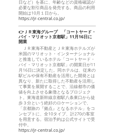
日など）を基に、年齢などの資格確認が
必要な割引商品を発売する。商品の利用
開始は10月１日から。
https://jr-central.co.jp/
👉ＪＲ東海グループ 「コートヤード・
バイ・マリオット京都駅」11月16日に
開業
ＪＲ東海不動産とＪＲ東海ホテルズが
米国のマリオット・インターナショナル
と推進しているホテル「コートヤード・
バイ・マリオット京都駅」の開業日が11
月16日に決定した。同ホテルは、従来の
駅ビルや保有不動産を活用した開発とは
異なり、新たに取得した不動産を活用し
て事業を展開することで、沿線都市の価
値を向上させる象徴となるプロジェク
ト。東海道新幹線京都駅八条東口から徒
歩３分という絶好のロケーションで、
「京都旅の『拠点』となるホテル」をコ
ンセプトに、全10タイプ、計270の客室
を用意する。宿泊予約は公式サイトで受
付中。
https://jr-central.co.jp/