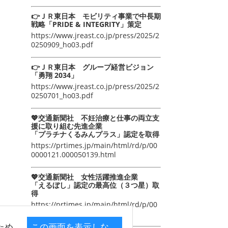
👉ＪＲ東日本 モビリティ事業で中長期
戦略「PRIDE & INTEGRITY」策定
https://www.jreast.co.jp/press/2025/2
0250909_ho03.pdf
👉ＪＲ東日本 グループ経営ビジョン
「勇翔 2034」
https://www.jreast.co.jp/press/2025/2
0250701_ho03.pdf
💖交通新聞社 不妊治療と仕事の両立支
援に取り組む先進企業
「プラチナくるみんプラス」認定を取得
https://prtimes.jp/main/html/rd/p/00
0000121.000050139.html
💖交通新聞社 女性活躍推進企業
「えるぼし」認定の最高位（３つ星）取
得
https://prtimes.jp/main/html/rd/p/00
0000105.000050139.html
ため
この画面を表示しな