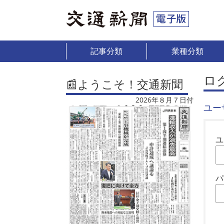
記事分類
業種分類
ロ
📰ようこそ！交通新聞
2026年８月７日付
ユー
ユ
パ