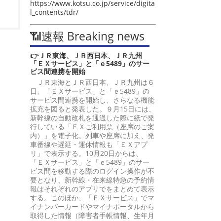
https://www.kotsu.co.jp/service/digita
l_contents/tdr/
📶速報 Breaking news
👉ＪＲ東海、ＪＲ西日本、ＪＲ九州
「ＥＸサービス」と「ｅ5489」のサー
ビス間連携を開始
ＪＲ東海とＪＲ西日本、ＪＲ九州は６
日、「ＥＸサービス」と「ｅ5489」の
サービス間連携を開始し、さらなる機能
拡充を図ると発表した。９月15日には、
新幹線の自動改札を通過した際に紙で発
行している「ＥＸご利用票（座席のご案
内）」を電子化。列車や座席に加え、発
車番線や遅延・運休情報も「ＥＸアプ
リ」で表示する。10月20日からは、
「ＥＸサービス」と「ｅ5489」のサー
ビス間を移動する際のログイン操作が不
要となり、新幹線・在来線特急の予約情
報はそれぞれのアプリでをまとめて表示
する。このほか、「ＥＸサービス」でマ
イナンバーカードやマイナポータルから
取得した情報（障害者手帳情報、生年月