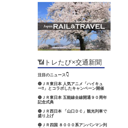
📶トレたび×交通新聞
注目のニュース👇
🔴ＪＲ東日本 人気アニメ「ハイキュ
ー‼」とコラボしたキャンペーン開催
🔴ＪＲ東日本 五能線全線開通９０周年
記念式典
🔴ＪＲ西日本 「山口ＤＣ」観光列車で
盛り上げ
🔴ＪＲ四国 ８０００系アンパンマン列