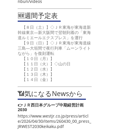
nbun/videos
🆕週間予定表
【８日（土）】◇ＪＲ東海が東海道新
幹線東京―新大阪間で翌朝到着の「東海
道ルミエールエクスプレス」を運行
【９日（日）】◇ＪＲ東海が東海道線
三島―大垣間で夜行列車「ムーンライト
ながら」を復刻運転
【１０日（月）】
【１１日（火）】◇山の日
【１２日（水）】
【１３日（木）】
【１４日（金）】
📶気になるNewsから
👉ＪＲ西日本グループ中期経営計画
2030
https://www.westjr.co.jp/press/articl
e/2026/04/30/items/260430_00_press_
JRWEST2030keikaku.pdf