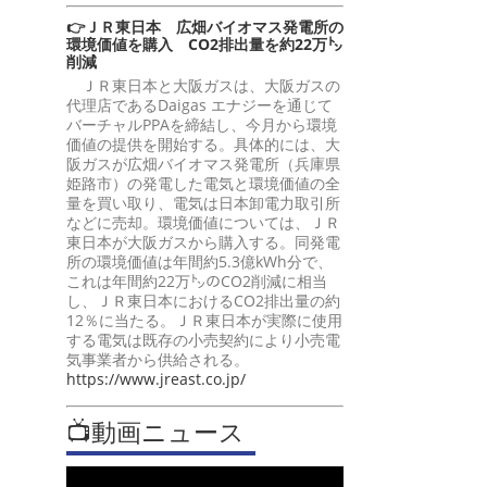
👉ＪＲ東日本 広畑バイオマス発電所の
環境価値を購入 CO2排出量を約22万㌧
削減
ＪＲ東日本と大阪ガスは、大阪ガスの
代理店であるDaigas エナジーを通じて
バーチャルPPAを締結し、今月から環境
価値の提供を開始する。具体的には、大
阪ガスが広畑バイオマス発電所（兵庫県
姫路市）の発電した電気と環境価値の全
量を買い取り、電気は日本卸電力取引所
などに売却。環境価値については、ＪＲ
東日本が大阪ガスから購入する。同発電
所の環境価値は年間約5.3億kWh分で、
これは年間約22万㌧のCO2削減に相当
し、ＪＲ東日本におけるCO2排出量の約
12％に当たる。ＪＲ東日本が実際に使用
する電気は既存の小売契約により小売電
気事業者から供給される。
https://www.jreast.co.jp/
📺動画ニュース