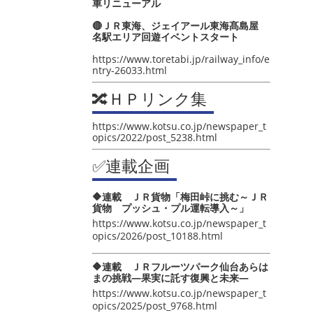
車リニューアル
🔴ＪＲ東海、ジェイアール東海髙島屋
名駅エリア回遊イベントスタート
https://www.toretabi.jp/railway_info/e
ntry-26033.html
🔀ＨＰリンク集
https://www.kotsu.co.jp/newspaper_t
opics/2022/post_5238.html
✅連載企画
🔶連載 ＪＲ貨物「梅田峠に挑む～ＪＲ
貨物 プッシュ・プル運転導入～」
https://www.kotsu.co.jp/newspaper_t
opics/2026/post_10188.html
🔶連載 ＪＲフルーツパーク仙台あらは
まの挑戦―果実に託す復興と未来―
https://www.kotsu.co.jp/newspaper_t
opics/2025/post_9768.html