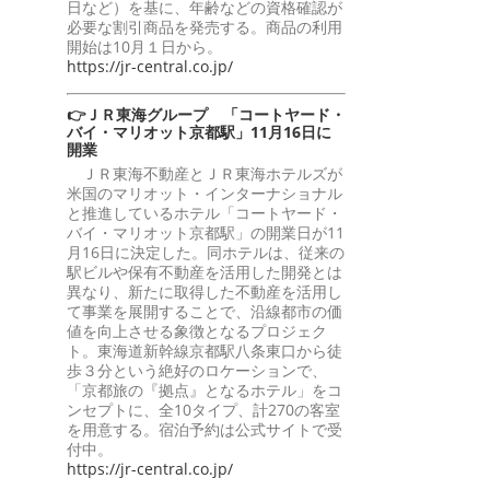
日など）を基に、年齢などの資格確認が
必要な割引商品を発売する。商品の利用
開始は10月１日から。
https://jr-central.co.jp/
👉ＪＲ東海グループ 「コートヤード・
バイ・マリオット京都駅」11月16日に
開業
ＪＲ東海不動産とＪＲ東海ホテルズが
米国のマリオット・インターナショナル
と推進しているホテル「コートヤード・
バイ・マリオット京都駅」の開業日が11
月16日に決定した。同ホテルは、従来の
駅ビルや保有不動産を活用した開発とは
異なり、新たに取得した不動産を活用し
て事業を展開することで、沿線都市の価
値を向上させる象徴となるプロジェク
ト。東海道新幹線京都駅八条東口から徒
歩３分という絶好のロケーションで、
「京都旅の『拠点』となるホテル」をコ
ンセプトに、全10タイプ、計270の客室
を用意する。宿泊予約は公式サイトで受
付中。
https://jr-central.co.jp/