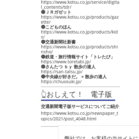
https://www.kotsu.co.jp/service/digita
l_contents/tdr/
🔵ＪＲガゼット
https://www.kotsu.co.jp/products/gaz
ette/
🔵こどものほん
https://www.kotsu.co.jp/products/kid
s/
🔵交通新聞社新書
https://www.kotsu.co.jp/products/shi
nsho/
🔵鉄道・旅行情報サイト「トレたび」
https://www.toretabi.jp/
🔵さんたつ ｂｙ 散歩の達人
https://san-tatsu.jp/
🔵中央線が好きだ。 × 散歩の達人
https://chuosuki.jp/
👆おしえて！ 電子版
交通新聞電子版サービスについてご紹介
https://www.kotsu.co.jp/newspaper_t
opics/2021/post_4048.html
弊社では、お客様の当サイトに