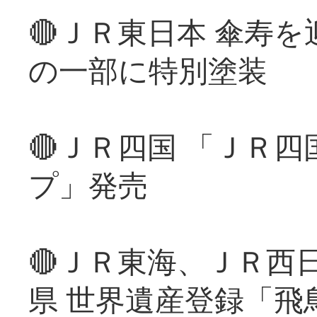
🔴ＪＲ東日本 傘寿
の一部に特別塗装
🔴ＪＲ四国 「ＪＲ
プ」発売
🔴ＪＲ東海、ＪＲ西
県 世界遺産登録「飛