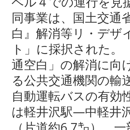
ベル４での運行を見
同事業は、国土交通
白』解消等リ・デザ
ト」に採択された。
通空白」の解消に向
る公共交通機関の輸
自動運転バスの有効
は軽井沢駅―中軽井
（片道約6.7㌔）、