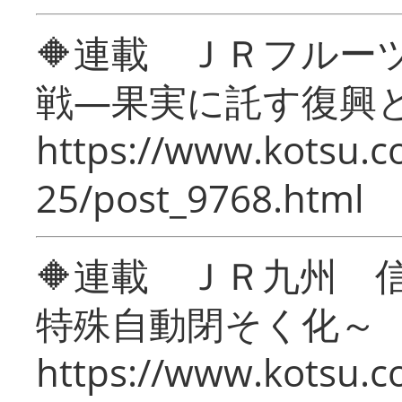
🔶連載 ＪＲフルー
戦―果実に託す復興
https://www.kotsu.c
25/post_9768.html
🔶連載 ＪＲ九州 
特殊自動閉そく化～
https://www.kotsu.c