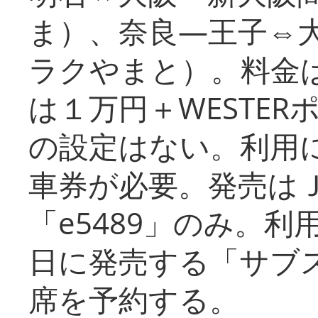
ま）、奈良―王子⇔
ラクやまと）。料金
は１万円＋WESTER
の設定はない。利用
車券が必要。発売は
「e5489」のみ。
日に発売する「サブ
席を予約する。