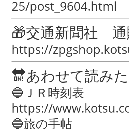
25/post_9604.html
🎁交通新聞社 通
https://zpgshop.kots
🔛あわせて読み
🔵ＪＲ時刻表
https://www.kotsu.co
🔵旅の手帖