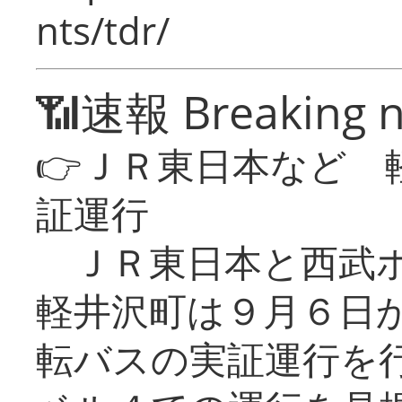
nts/tdr/
📶速報 Breaking 
👉ＪＲ東日本など 
証運行
ＪＲ東日本と西武ホ
軽井沢町は９月６日か
転バスの実証運行を