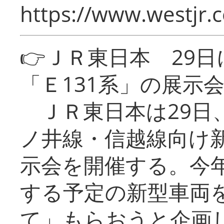
https://www.westjr.c
👉ＪＲ東日本 29
「Ｅ131系」の展示
ＪＲ東日本は29日
ノ井線・信越線向け新
示会を開催する。今
する予定の新型車両
て」もらおうと企画し