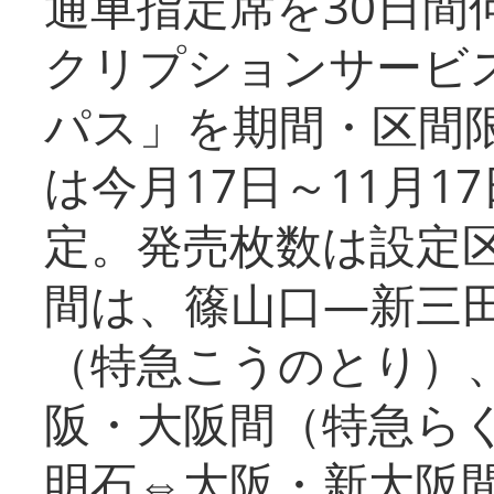
通車指定席を30日間
クリプションサービス
パス」を期間・区間
は今月17日～11月
定。発売枚数は設定
間は、篠山口―新三
（特急こうのとり）
阪・大阪間（特急ら
明石⇔大阪・新大阪