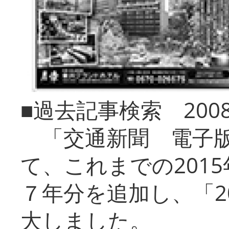
■過去記事検索 20
「交通新聞 電子版
て、これまでの201
７年分を追加し、「2
大しました