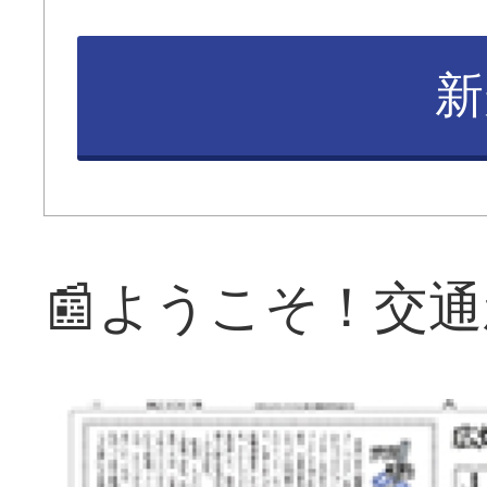
新
📰ようこそ！交