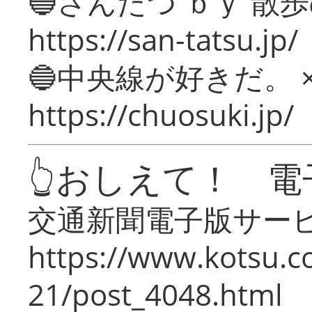
🔵さんたつ ｂｙ 散
https://san-tatsu.jp/
🔵中央線が好きだ。 
https://chuosuki.jp/
👆おしえて！ 電
交通新聞電子版サー
https://www.kotsu.c
21/post_4048.html