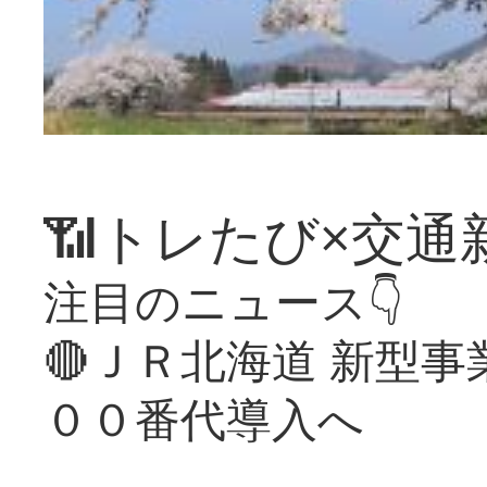
📶トレたび×交通
注目のニュース👇
🔴ＪＲ北海道 新型
００番代導入へ