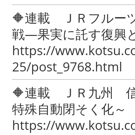
🔶連載 ＪＲフルー
戦―果実に託す復興
https://www.kotsu.c
25/post_9768.html
🔶連載 ＪＲ九州 
特殊自動閉そく化～
https://www.kotsu.c