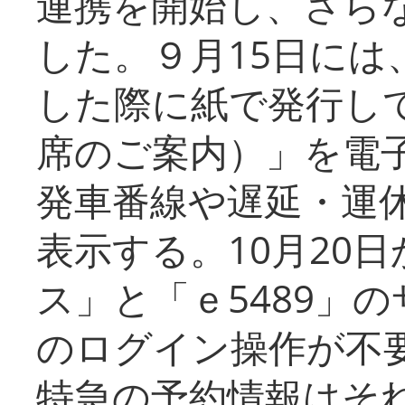
連携を開始し、さら
した。９月15日には
した際に紙で発行し
席のご案内）」を電
発車番線や遅延・運
表示する。10月20
ス」と「ｅ5489」
のログイン操作が不
特急の予約情報はそ