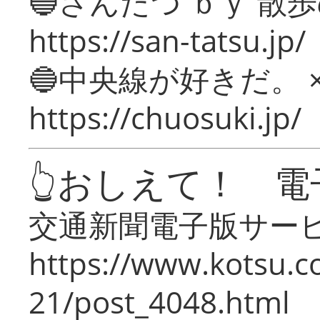
🔵さんたつ ｂｙ 散
https://san-tatsu.jp/
🔵中央線が好きだ。 
https://chuosuki.jp/
👆おしえて！ 電
交通新聞電子版サー
https://www.kotsu.c
21/post_4048.html