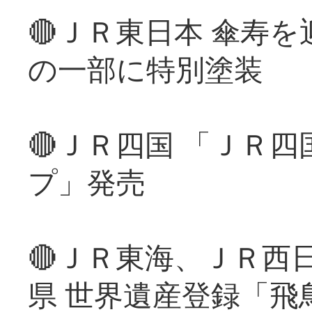
🔴ＪＲ東日本 傘寿
の一部に特別塗装
🔴ＪＲ四国 「ＪＲ
プ」発売
🔴ＪＲ東海、ＪＲ西
県 世界遺産登録「飛