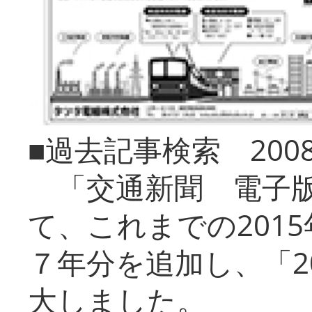
■過去記事検索 20
「交通新聞 電子版
て、これまでの201
７年分を追加し、「2
大しました