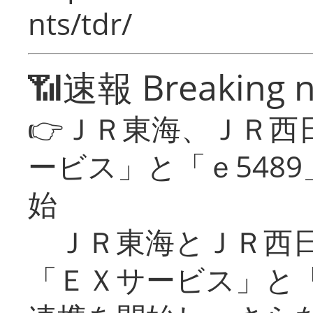
nts/tdr/
📶速報 Breaking 
👉ＪＲ東海、ＪＲ西
ービス」と「ｅ548
始
ＪＲ東海とＪＲ西日
「ＥＸサービス」と「