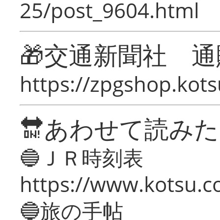
25/post_9604.html
🎁交通新聞社 通
https://zpgshop.kots
🔛あわせて読み
🔵ＪＲ時刻表
https://www.kotsu.co
🔵旅の手帖