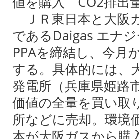
値を購入 CO2排出
ＪＲ東日本と大阪ガ
であるDaigas エ
PPAを締結し、今月
する。具体的には、
発電所（兵庫県姫路
価値の全量を買い取
所などに売却。環境
本が大阪ガスから購