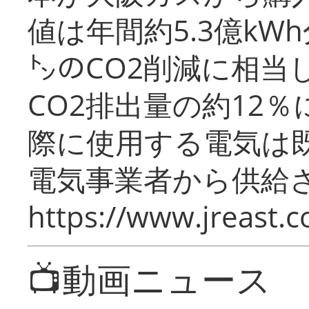
値は年間約5.3億kW
㌧のCO2削減に相当
CO2排出量の約12
際に使用する電気は
電気事業者から供給
https://www.jreast.co
📺動画ニュース