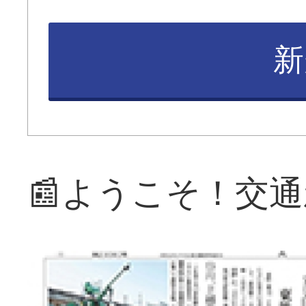
新
📰ようこそ！交