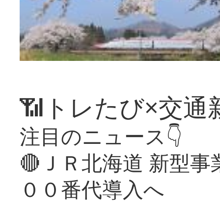
📶トレたび×交通
注目のニュース👇
🔴ＪＲ北海道 新型
００番代導入へ