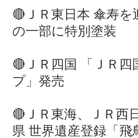
🔴ＪＲ東日本 傘寿
の一部に特別塗装
🔴ＪＲ四国 「ＪＲ
プ」発売
🔴ＪＲ東海、ＪＲ西
県 世界遺産登録「飛