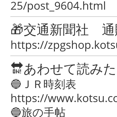
25/post_9604.html
🎁交通新聞社 通
https://zpgshop.kots
🔛あわせて読み
🔵ＪＲ時刻表
https://www.kotsu.co
🔵旅の手帖