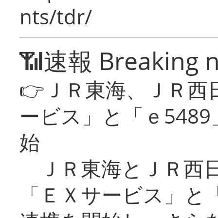
nts/tdr/
📶速報 Breaking 
👉ＪＲ東海、ＪＲ西
ービス」と「ｅ548
始
ＪＲ東海とＪＲ西日
「ＥＸサービス」と「