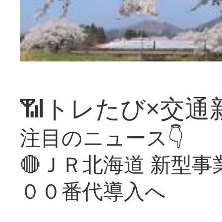
📶トレたび×交通
注目のニュース👇
🔴ＪＲ北海道 新型
００番代導入へ