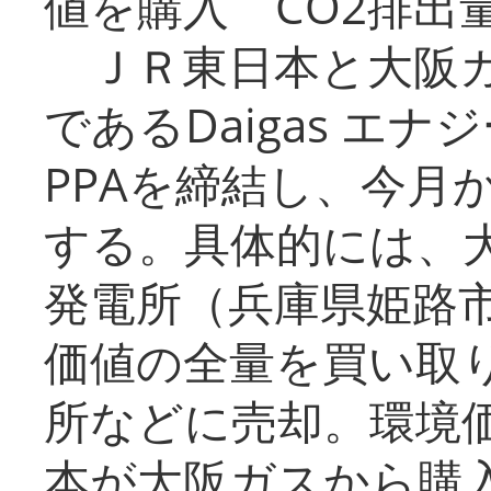
値を購入 CO2排出
ＪＲ東日本と大阪ガ
であるDaigas エ
PPAを締結し、今月
する。具体的には、
発電所（兵庫県姫路
価値の全量を買い取
所などに売却。環境
本が大阪ガスから購