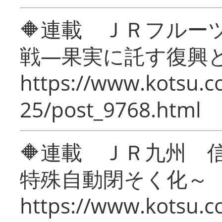
🔶連載 ＪＲフルー
戦―果実に託す復興
https://www.kotsu.c
25/post_9768.html
🔶連載 ＪＲ九州 
特殊自動閉そく化～
https://www.kotsu.c