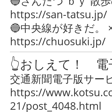
🔵さんたつ ｂｙ 散
https://san-tatsu.jp/
🔵中央線が好きだ。 
https://chuosuki.jp/
👆おしえて！ 電
交通新聞電子版サー
https://www.kotsu.c
21/post_4048.html