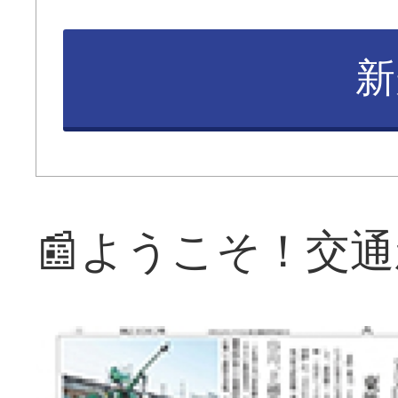
新
📰ようこそ！交