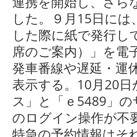
連携を開始し、さら
した。９月15日には
した際に紙で発行し
席のご案内）」を電
発車番線や遅延・運
表示する。10月20
ス」と「ｅ5489」
のログイン操作が不
特急の予約情報はそ