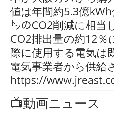
値は年間約5.3億kW
㌧のCO2削減に相当
CO2排出量の約12
際に使用する電気は
電気事業者から供給
https://www.jreast.co
📺動画ニュース