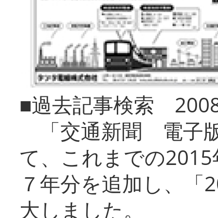
■過去記事検索 20
「交通新聞 電子版
て、これまでの201
７年分を追加し、「2
大しました