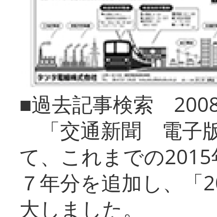
■過去記事検索 20
「交通新聞 電子版
て、これまでの201
７年分を追加し、「2
大しました