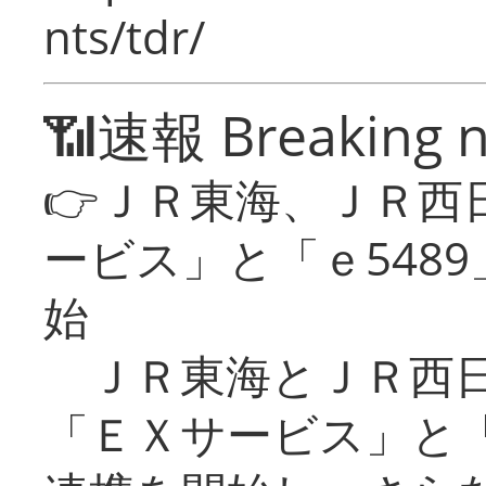
nts/tdr/
📶速報 Breaking 
👉ＪＲ東海、ＪＲ西
ービス」と「ｅ548
始
ＪＲ東海とＪＲ西日
「ＥＸサービス」と「