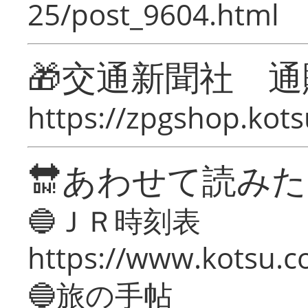
25/post_9604.html
🎁交通新聞社 通
https://zpgshop.kots
🔛あわせて読み
🔵ＪＲ時刻表
https://www.kotsu.co
🔵旅の手帖