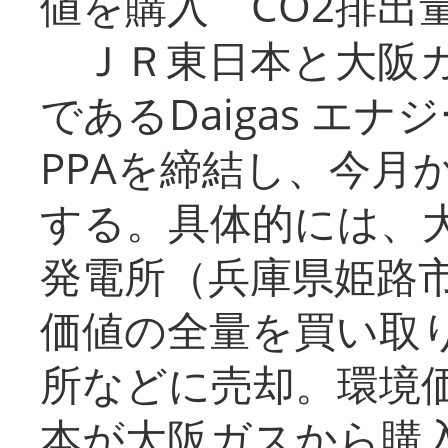
値を購入 CO2排出
ＪＲ東日本と大阪ガ
であるDaigas エ
PPAを締結し、今月
する。具体的には、
発電所（兵庫県姫路
価値の全量を買い取
所などに売却。環境
本が大阪ガスから購