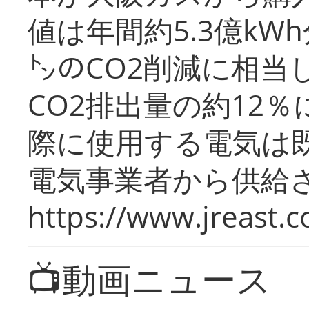
値は年間約5.3億kW
㌧のCO2削減に相当
CO2排出量の約12
際に使用する電気は
電気事業者から供給
https://www.jreast.co
📺動画ニュース