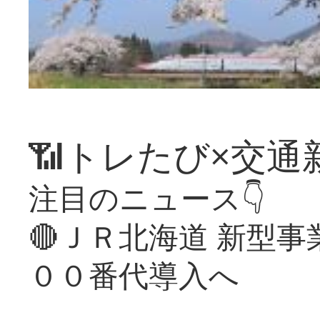
📶トレたび×交通
注目のニュース👇
🔴ＪＲ北海道 新型
００番代導入へ