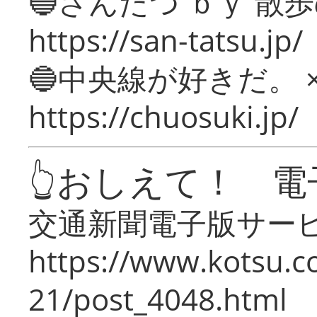
🔵さんたつ ｂｙ 散
https://san-tatsu.jp/
🔵中央線が好きだ。 
https://chuosuki.jp/
👆おしえて！ 電
交通新聞電子版サー
https://www.kotsu.c
21/post_4048.html