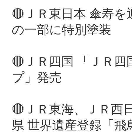
🔴ＪＲ東日本 傘寿
の一部に特別塗装
🔴ＪＲ四国 「ＪＲ
プ」発売
🔴ＪＲ東海、ＪＲ西
県 世界遺産登録「飛