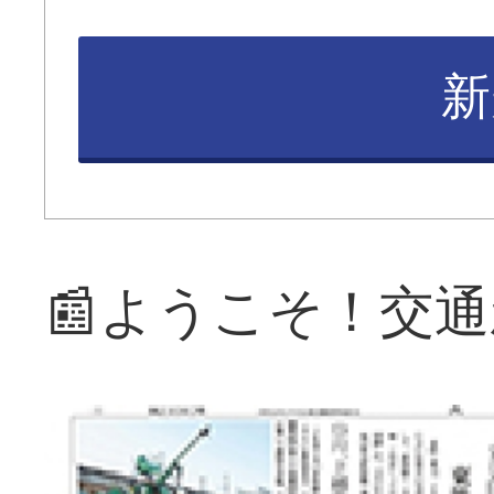
新
📰ようこそ！交