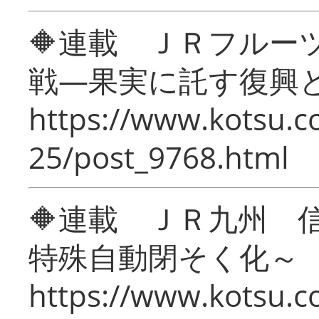
🔶連載 ＪＲフルー
戦―果実に託す復興
https://www.kotsu.c
25/post_9768.html
🔶連載 ＪＲ九州 
特殊自動閉そく化～
https://www.kotsu.c