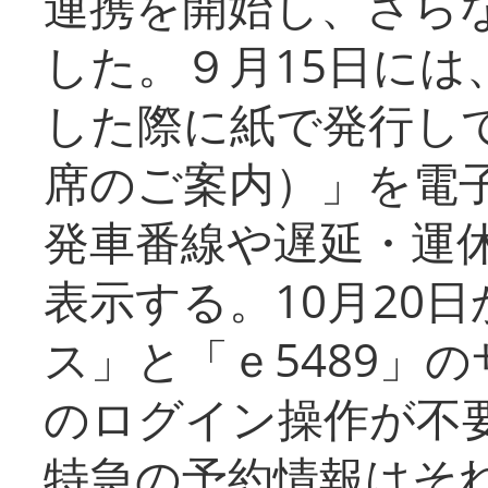
連携を開始し、さら
した。９月15日には
した際に紙で発行し
席のご案内）」を電
発車番線や遅延・運
表示する。10月20
ス」と「ｅ5489」
のログイン操作が不
特急の予約情報はそ