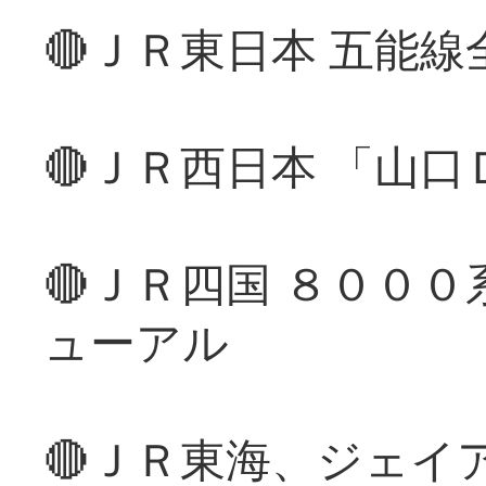
🔴ＪＲ東日本 五能
🔴ＪＲ西日本 「山
🔴ＪＲ四国 ８００
ューアル
🔴ＪＲ東海、ジェイ