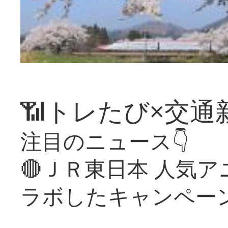
📶トレたび×交通
注目のニュース👇
🔴ＪＲ東日本 人気
ラボしたキャンペー