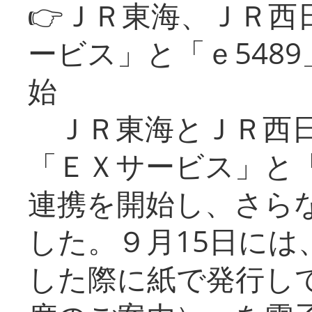
👉ＪＲ東海、ＪＲ西
ービス」と「ｅ548
始
ＪＲ東海とＪＲ西日
「ＥＸサービス」と「
連携を開始し、さら
した。９月15日には
した際に紙で発行し