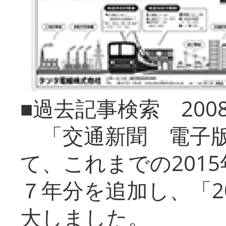
■過去記事検索 20
「交通新聞 電子版
て、これまでの201
７年分を追加し、「2
大しました