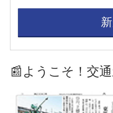
新
📰ようこそ！交