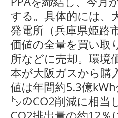
PPAを締結し、今月
する。具体的には、
発電所（兵庫県姫路
価値の全量を買い取
所などに売却。環境
本が大阪ガスから購
値は年間約5.3億kW
㌧のCO2削減に相当
CO2排出量の約12