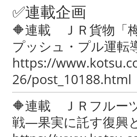
✅連載企画
🔶連載 ＪＲ貨物
プッシュ・プル運転
https://www.kotsu.c
26/post_10188.html
🔶連載 ＪＲフルー
戦―果実に託す復興