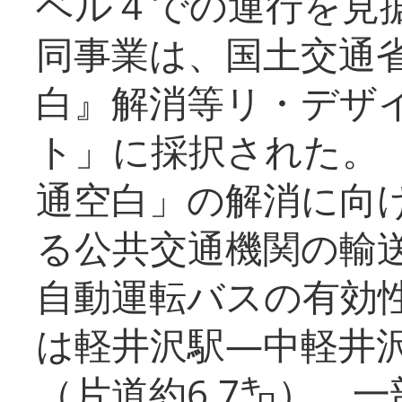
ベル４での運行を見
同事業は、国土交通
白』解消等リ・デザ
ト」に採択された。
通空白」の解消に向
る公共交通機関の輸
自動運転バスの有効
は軽井沢駅―中軽井
（片道約6.7㌔）、