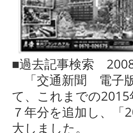
■過去記事検索 20
「交通新聞 電子版
て、これまでの201
７年分を追加し、「2
大しました