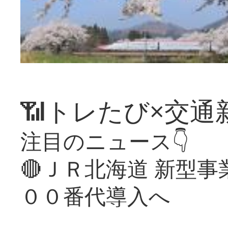
📶トレたび×交通
注目のニュース👇
🔴ＪＲ北海道 新型
００番代導入へ