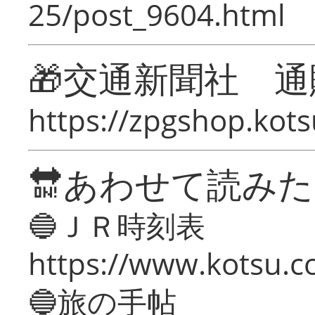
25/post_9604.html
🎁交通新聞社 通
https://zpgshop.kots
🔛あわせて読み
🔵ＪＲ時刻表
https://www.kotsu.co
🔵旅の手帖