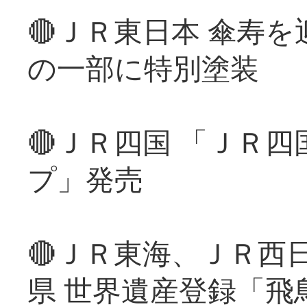
🔴ＪＲ東日本 傘寿
の一部に特別塗装
🔴ＪＲ四国 「ＪＲ
プ」発売
🔴ＪＲ東海、ＪＲ西
県 世界遺産登録「飛