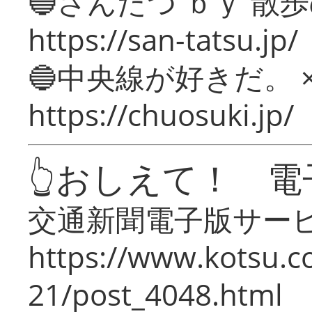
🔵さんたつ ｂｙ 散
https://san-tatsu.jp/
🔵中央線が好きだ。 
https://chuosuki.jp/
👆おしえて！ 電
交通新聞電子版サー
https://www.kotsu.c
21/post_4048.html