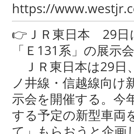
https://www.westjr.c
👉ＪＲ東日本 29
「Ｅ131系」の展示
ＪＲ東日本は29日
ノ井線・信越線向け新
示会を開催する。今
する予定の新型車両
て」もらおうと企画し