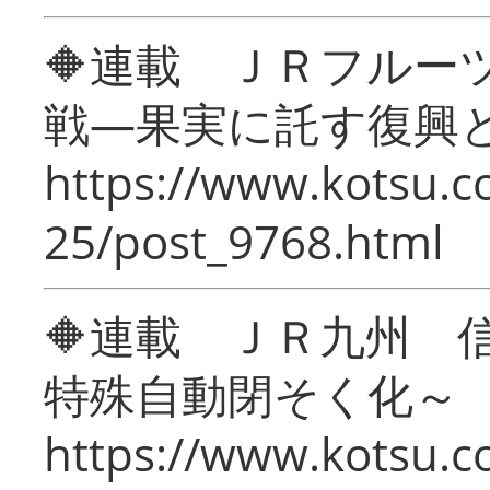
🔶連載 ＪＲフルー
戦―果実に託す復興
https://www.kotsu.c
25/post_9768.html
🔶連載 ＪＲ九州 
特殊自動閉そく化～
https://www.kotsu.c