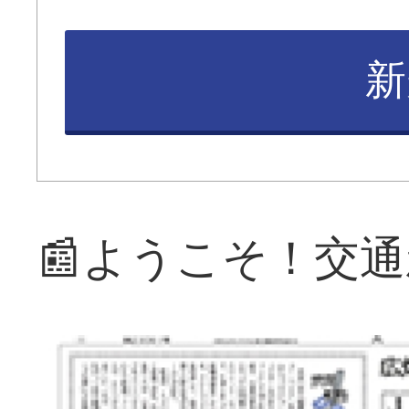
新
📰ようこそ！交