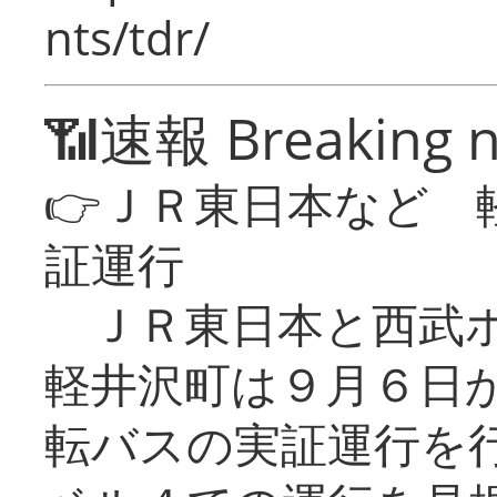
nts/tdr/
📶速報 Breaking 
👉ＪＲ東日本など 
証運行
ＪＲ東日本と西武ホ
軽井沢町は９月６日か
転バスの実証運行を