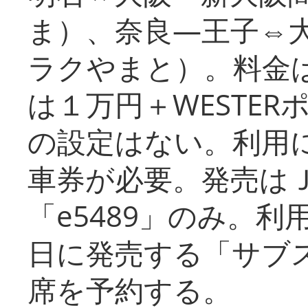
ま）、奈良―王子⇔
ラクやまと）。料金
は１万円＋WESTER
の設定はない。利用
車券が必要。発売は
「e5489」のみ。
日に発売する「サブ
席を予約する。