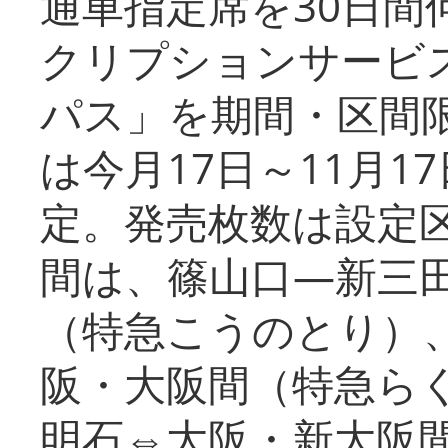
通車指定席を30日間
クリプションサービス
パス」を期間・区間
は今月17日～11月
定。発売枚数は設定
間は、篠山口―新三
（特急こうのとり）
阪・大阪間（特急ら
明石⇔大阪・新大阪