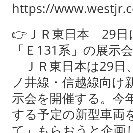
https://www.westjr.c
👉ＪＲ東日本 29
「Ｅ131系」の展示
ＪＲ東日本は29日
ノ井線・信越線向け新
示会を開催する。今
する予定の新型車両
て」もらおうと企画し