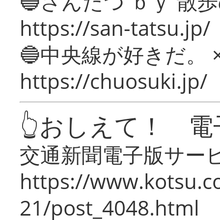
🔵さんたつ ｂｙ 散
https://san-tatsu.jp/
🔵中央線が好きだ。 
https://chuosuki.jp/
👆おしえて！ 電
交通新聞電子版サー
https://www.kotsu.c
21/post_4048.html