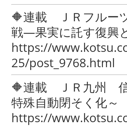
🔶連載 ＪＲフルー
戦―果実に託す復興
https://www.kotsu.c
25/post_9768.html
🔶連載 ＪＲ九州 
特殊自動閉そく化～
https://www.kotsu.c