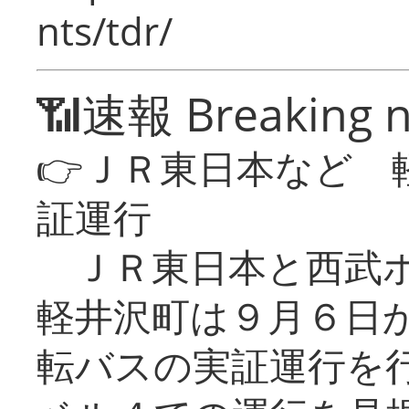
nts/tdr/
📶速報 Breaking 
👉ＪＲ東日本など 
証運行
ＪＲ東日本と西武ホ
軽井沢町は９月６日か
転バスの実証運行を