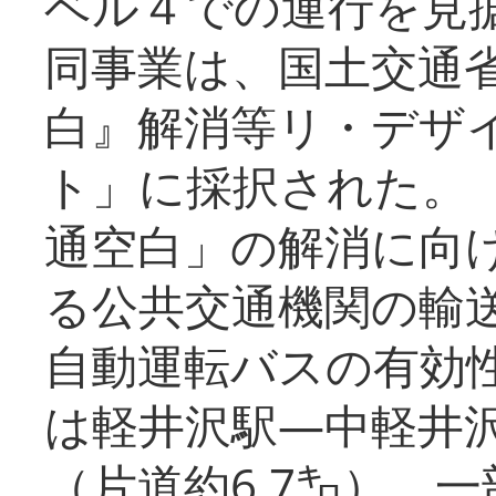
ベル４での運行を見
同事業は、国土交通
白』解消等リ・デザ
ト」に採択された。
通空白」の解消に向
る公共交通機関の輸
自動運転バスの有効
は軽井沢駅―中軽井
（片道約6.7㌔）、