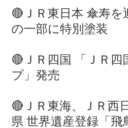
🔴ＪＲ東日本 傘寿
の一部に特別塗装
🔴ＪＲ四国 「ＪＲ
プ」発売
🔴ＪＲ東海、ＪＲ西
県 世界遺産登録「飛