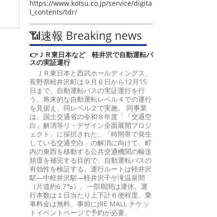
https://www.kotsu.co.jp/service/digita
l_contents/tdr/
📶速報 Breaking news
👉ＪＲ東日本など 軽井沢で自動運転バ
スの実証運行
ＪＲ東日本と西武ホールディングス、
長野県軽井沢町は９月６日から12月15
日まで、自動運転バスの実証運行を行
う。将来的な自動運転レベル４での運行
を見据え、同レベル２で実施。 同事業
は、国土交通省の令和８年度「『交通空
白』解消等リ・デザイン全面展開プロジ
ェクト」に採択された。「時間帯で発生
している交通空白」の解消に向けて、町
内の東西を移動する公共交通機関の輸送
頻度を補完する目的で、自動運転バスの
有効性を検証する。運行ルートは軽井沢
駅―中軽井沢駅―軽井沢千ケ滝温泉間
（片道約6.7㌔）、一部期間は運休。運
行本数は１日当たり上下計６便程度、乗
車料金は無料、事前にJRE MALL チケッ
トイベントページで予約が必要。