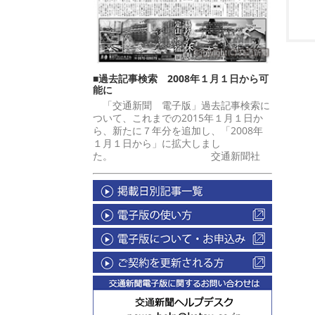
■過去記事検索 2008年１月１日から可
能に
「交通新聞 電子版」過去記事検索に
ついて、これまでの2015年１月１日か
ら、新たに７年分を追加し、「2008年
１月１日から」に拡大しまし
た。 交通新聞社