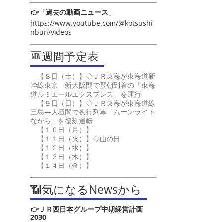
👉「過去の動画ニュース」
https://www.youtube.com/@kotsushi
nbun/videos
🆕週間予定表
【８日（土）】◇ＪＲ東海が東海道新
幹線東京―新大阪間で翌朝到着の「東海
道ルミエールエクスプレス」を運行
【９日（日）】◇ＪＲ東海が東海道線
三島―大垣間で夜行列車「ムーンライト
ながら」を復刻運転
【１０日（月）】
【１１日（火）】◇山の日
【１２日（水）】
【１３日（木）】
【１４日（金）】
📶気になるNewsから
👉ＪＲ西日本グループ中期経営計画
2030