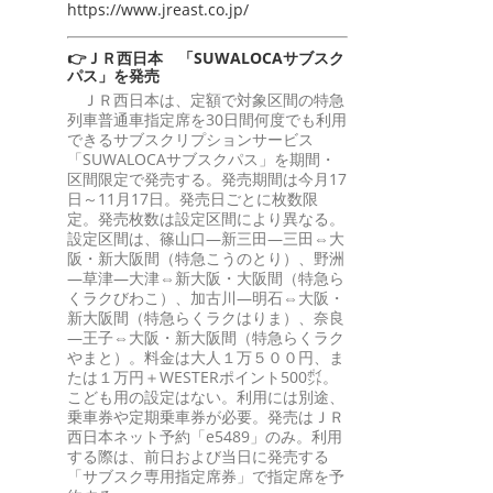
https://www.jreast.co.jp/
👉ＪＲ西日本 「SUWALOCAサブスク
パス」を発売
ＪＲ西日本は、定額で対象区間の特急
列車普通車指定席を30日間何度でも利用
できるサブスクリプションサービス
「SUWALOCAサブスクパス」を期間・
区間限定で発売する。発売期間は今月17
日～11月17日。発売日ごとに枚数限
定。発売枚数は設定区間により異なる。
設定区間は、篠山口―新三田―三田⇔大
阪・新大阪間（特急こうのとり）、野洲
―草津―大津⇔新大阪・大阪間（特急ら
くラクびわこ）、加古川―明石⇔大阪・
新大阪間（特急らくラクはりま）、奈良
―王子⇔大阪・新大阪間（特急らくラク
やまと）。料金は大人１万５００円、ま
たは１万円＋WESTERポイント500㌽。
こども用の設定はない。利用には別途、
乗車券や定期乗車券が必要。発売はＪＲ
西日本ネット予約「e5489」のみ。利用
する際は、前日および当日に発売する
「サブスク専用指定席券」で指定席を予