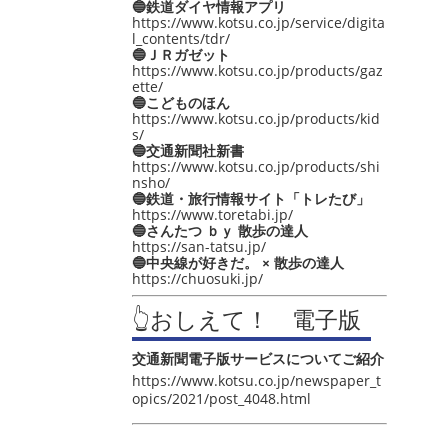
🔵鉄道ダイヤ情報アプリ
https://www.kotsu.co.jp/service/digita
l_contents/tdr/
🔵ＪＲガゼット
https://www.kotsu.co.jp/products/gaz
ette/
🔵こどものほん
https://www.kotsu.co.jp/products/kid
s/
🔵交通新聞社新書
https://www.kotsu.co.jp/products/shi
nsho/
🔵鉄道・旅行情報サイト「トレたび」
https://www.toretabi.jp/
🔵さんたつ ｂｙ 散歩の達人
https://san-tatsu.jp/
🔵中央線が好きだ。 × 散歩の達人
https://chuosuki.jp/
👆おしえて！ 電子版
交通新聞電子版サービスについてご紹介
https://www.kotsu.co.jp/newspaper_t
opics/2021/post_4048.html