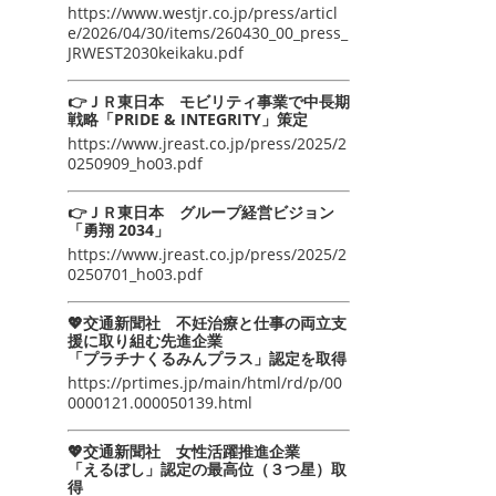
https://www.westjr.co.jp/press/articl
e/2026/04/30/items/260430_00_press_
JRWEST2030keikaku.pdf
👉ＪＲ東日本 モビリティ事業で中長期
戦略「PRIDE & INTEGRITY」策定
https://www.jreast.co.jp/press/2025/2
0250909_ho03.pdf
👉ＪＲ東日本 グループ経営ビジョン
「勇翔 2034」
https://www.jreast.co.jp/press/2025/2
0250701_ho03.pdf
💖交通新聞社 不妊治療と仕事の両立支
援に取り組む先進企業
「プラチナくるみんプラス」認定を取得
https://prtimes.jp/main/html/rd/p/00
0000121.000050139.html
💖交通新聞社 女性活躍推進企業
「えるぼし」認定の最高位（３つ星）取
得