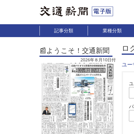
記事分類
業種分類
ロ
📰ようこそ！交通新聞
2026年８月10日付
ユー
ユ
パ