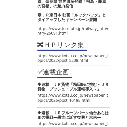
道、奈良県 世界遺産登録「飛鳥・藤原
の宮都」の魅力発信
🔴ＪＲ東日本 映画「ルックバック」と
タイアップしたキャンペーン展開
https://www.toretabi.jp/railway_info/e
ntry-26091.html
🔀ＨＰリンク集
https://www.kotsu.co.jp/newspaper_t
opics/2022/post_5238.html
✅連載企画
🔶連載 ＪＲ貨物「梅田峠に挑む～ＪＲ
貨物 プッシュ・プル運転導入～」
https://www.kotsu.co.jp/newspaper_t
opics/2026/post_10188.html
🔶連載 ＪＲフルーツパーク仙台あらは
まの挑戦―果実に託す復興と未来―
https://www.kotsu.co.jp/newspaper_t