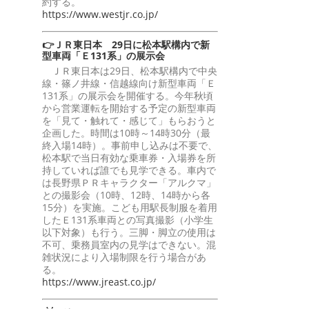
約する。
https://www.westjr.co.jp/
👉ＪＲ東日本 29日に松本駅構内で新
型車両「Ｅ131系」の展示会
ＪＲ東日本は29日、松本駅構内で中央
線・篠ノ井線・信越線向け新型車両「Ｅ
131系」の展示会を開催する。今年秋頃
から営業運転を開始する予定の新型車両
を「見て・触れて・感じて」もらおうと
企画した。時間は10時～14時30分（最
終入場14時）。事前申し込みは不要で、
松本駅で当日有効な乗車券・入場券を所
持していれば誰でも見学できる。車内で
は長野県ＰＲキャラクター「アルクマ」
との撮影会（10時、12時、14時から各
15分）を実施。こども用駅長制服を着用
したＥ131系車両との写真撮影（小学生
以下対象）も行う。三脚・脚立の使用は
不可、乗務員室内の見学はできない。混
雑状況により入場制限を行う場合があ
る。
https://www.jreast.co.jp/