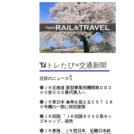
📶トレたび×交通新聞
注目のニュース👇
🔴ＪＲ北海道 新型事業用機関車ＤＤ２
００形５００番代導入へ
🔴ＪＲ東日本 傘寿を迎えるＣ５７ １８
０号機の一部に特別塗装
🔴ＪＲ四国 「ＪＲ四国８０００系キッ
ズキャップ」発売
🔴ＪＲ東海、ＪＲ西日本、近畿日本鉄