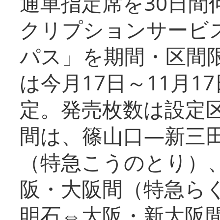
通車指定席を30日間
クリプションサービス
パス」を期間・区間
は今月17日～11月
定。発売枚数は設定
間は、篠山口―新三
（特急こうのとり）
阪・大阪間（特急ら
明石⇔大阪・新大阪