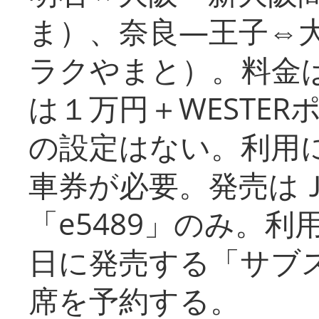
ま）、奈良―王子⇔
ラクやまと）。料金
は１万円＋WESTER
の設定はない。利用
車券が必要。発売は
「e5489」のみ。
日に発売する「サブ
席を予約する。