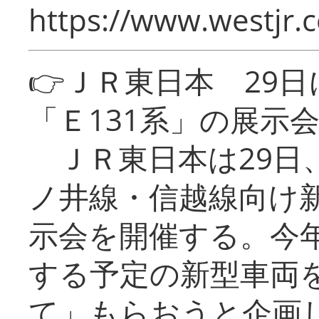
https://www.westjr.c
👉ＪＲ東日本 29
「Ｅ131系」の展示
ＪＲ東日本は29日
ノ井線・信越線向け新
示会を開催する。今
する予定の新型車両
て」もらおうと企画し