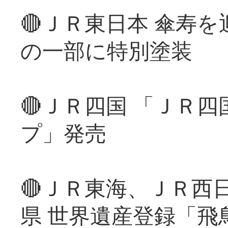
🔴ＪＲ東日本 傘寿
の一部に特別塗装
🔴ＪＲ四国 「ＪＲ
プ」発売
🔴ＪＲ東海、ＪＲ西
県 世界遺産登録「飛