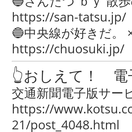
🔵さんたつ ｂｙ 散
https://san-tatsu.jp/
🔵中央線が好きだ。 
https://chuosuki.jp/
👆おしえて！ 電
交通新聞電子版サー
https://www.kotsu.c
21/post_4048.html