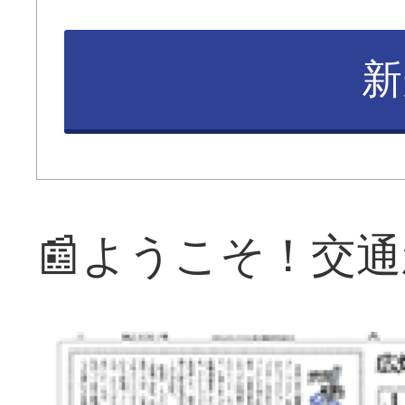
新
📰ようこそ！交