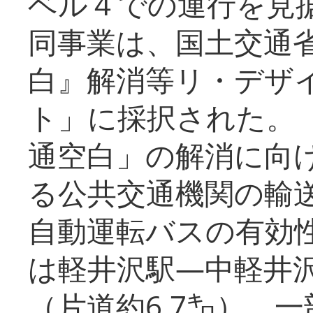
ベル４での運行を見
同事業は、国土交通
白』解消等リ・デザ
ト」に採択された。
通空白」の解消に向
る公共交通機関の輸
自動運転バスの有効
は軽井沢駅―中軽井
（片道約6.7㌔）、