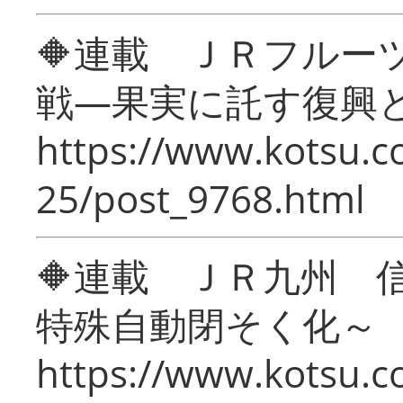
🔶連載 ＪＲフルー
戦―果実に託す復興
https://www.kotsu.c
25/post_9768.html
🔶連載 ＪＲ九州 
特殊自動閉そく化～
https://www.kotsu.c