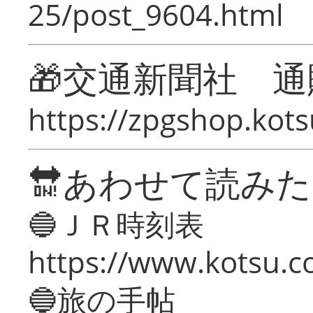
25/post_9604.html
🎁交通新聞社 通
https://zpgshop.kots
🔛あわせて読み
🔵ＪＲ時刻表
https://www.kotsu.co
🔵旅の手帖