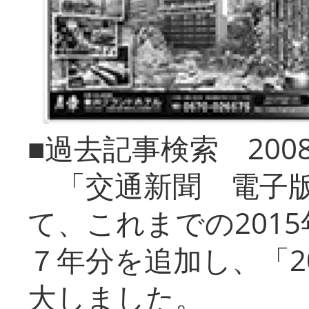
■過去記事検索 20
「交通新聞 電子版
て、これまでの201
７年分を追加し、「2
大しました