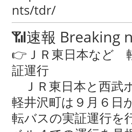
nts/tdr/
📶速報 Breaking 
👉ＪＲ東日本など 
証運行
ＪＲ東日本と西武ホ
軽井沢町は９月６日か
転バスの実証運行を