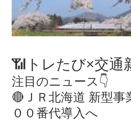
📶トレたび×交通
注目のニュース👇
🔴ＪＲ北海道 新型
００番代導入へ