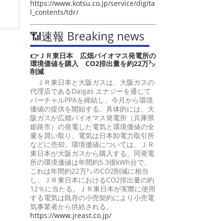
https://www.kotsu.co.jp/service/digita
l_contents/tdr/
📶速報 Breaking news
👉ＪＲ東日本 広畑バイオマス発電所の
環境価値を購入 CO2排出量を約22万㌧
削減
ＪＲ東日本と大阪ガスは、大阪ガスの
代理店であるDaigas エナジーを通じて
バーチャルPPAを締結し、今月から環境
価値の提供を開始する。具体的には、大
阪ガスが広畑バイオマス発電所（兵庫県
姫路市）の発電した電気と環境価値の全
量を買い取り、電気は日本卸電力取引所
などに売却。環境価値については、ＪＲ
東日本が大阪ガスから購入する。同発電
所の環境価値は年間約5.3億kWh分で、
これは年間約22万㌧のCO2削減に相当
し、ＪＲ東日本におけるCO2排出量の約
12％に当たる。ＪＲ東日本が実際に使用
する電気は既存の小売契約により小売電
気事業者から供給される。
https://www.jreast.co.jp/