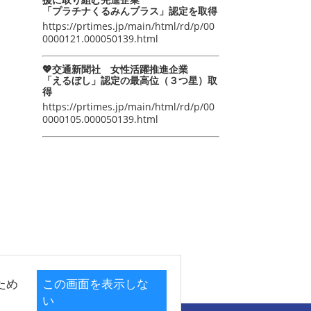
「プラチナくるみんプラス」認定を取得
https://prtimes.jp/main/html/rd/p/00
0000121.000050139.html
💖交通新聞社 女性活躍推進企業
「えるぼし」認定の最高位（３つ星）取
得
https://prtimes.jp/main/html/rd/p/00
0000105.000050139.html
ため
この画面を表示しな
い