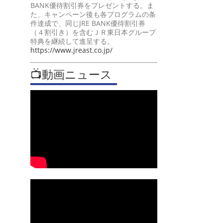
BANK優待割引券をプレゼントする。ま
た、キャンペーン後も各プログラムの条
件達成で、同じJRE BANK優待割引券
（４割引き）を含むＪＲ東日本グループ
特典を継続して進呈する。
https://www.jreast.co.jp/
📺動画ニュース