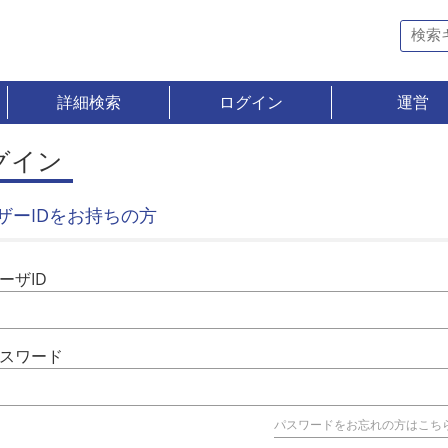
詳細検索
ログイン
運営
グイン
ザーIDをお持ちの方
ーザID
スワード
パスワードをお忘れの方はこち