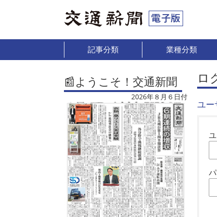
記事分類
業種分類
ロ
📰ようこそ！交通新聞
2026年８月６日付
ユー
ユ
パ