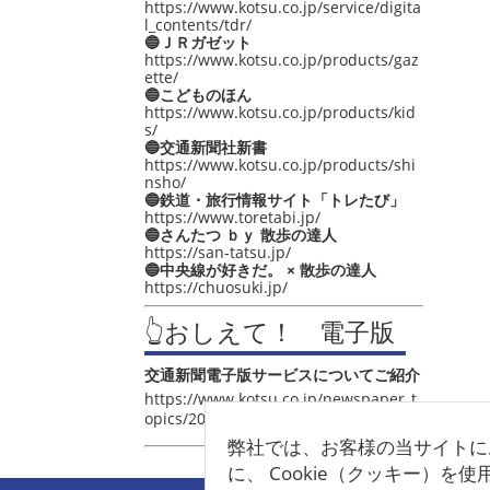
https://www.kotsu.co.jp/service/digita
l_contents/tdr/
🔵ＪＲガゼット
https://www.kotsu.co.jp/products/gaz
ette/
🔵こどものほん
https://www.kotsu.co.jp/products/kid
s/
🔵交通新聞社新書
https://www.kotsu.co.jp/products/shi
nsho/
🔵鉄道・旅行情報サイト「トレたび」
https://www.toretabi.jp/
🔵さんたつ ｂｙ 散歩の達人
https://san-tatsu.jp/
🔵中央線が好きだ。 × 散歩の達人
https://chuosuki.jp/
👆おしえて！ 電子版
交通新聞電子版サービスについてご紹介
https://www.kotsu.co.jp/newspaper_t
opics/2021/post_4048.html
弊社では、お客様の当サイトに
に、 Cookie（クッキー）を