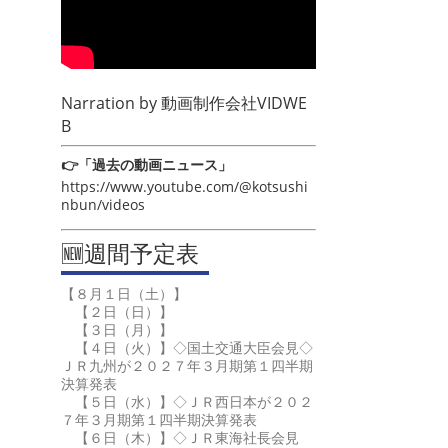
Narration by
動画制作会社VIDWE
B
👉「過去の動画ニュース」
https://www.youtube.com/@kotsushi
nbun/videos
🆕週間予定表
【８月１日（土）】
【２日（日）】
【３日（月）】
【４日（火）】◇国土交通大臣会見◇
ＪＲ九州が２０２７年３月期第１四半期
決算発表
【５日（水）】◇ＪＲ西日本が２０２
７年３月期第１四半期決算発表
【６日（木）】◇ＪＲ東海社長会見