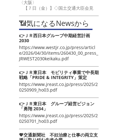
〈大阪〉
【７日（金）】◇国土交通大臣会見
📶気になるNewsから
👉ＪＲ西日本グループ中期経営計画
2030
https://www.westjr.co.jp/press/articl
e/2026/04/30/items/260430_00_press_
JRWEST2030keikaku.pdf
👉ＪＲ東日本 モビリティ事業で中長期
戦略「PRIDE & INTEGRITY」策定
https://www.jreast.co.jp/press/2025/2
0250909_ho03.pdf
👉ＪＲ東日本 グループ経営ビジョン
「勇翔 2034」
https://www.jreast.co.jp/press/2025/2
0250701_ho03.pdf
💖交通新聞社 不妊治療と仕事の両立支
援に取り組む先進企業