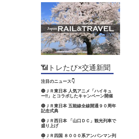
📶トレたび×交通新聞
注目のニュース👇
🔴ＪＲ東日本 人気アニメ「ハイキュ
ー‼」とコラボしたキャンペーン開催
🔴ＪＲ東日本 五能線全線開通９０周年
記念式典
🔴ＪＲ西日本 「山口ＤＣ」観光列車で
盛り上げ
🔴ＪＲ四国 ８０００系アンパンマン列