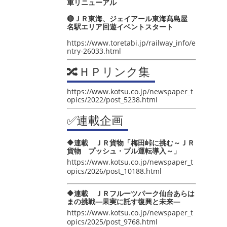
車リニューアル
🔴ＪＲ東海、ジェイアール東海髙島屋
名駅エリア回遊イベントスタート
https://www.toretabi.jp/railway_info/e
ntry-26033.html
🔀ＨＰリンク集
https://www.kotsu.co.jp/newspaper_t
opics/2022/post_5238.html
✅連載企画
🔶連載 ＪＲ貨物「梅田峠に挑む～ＪＲ
貨物 プッシュ・プル運転導入～」
https://www.kotsu.co.jp/newspaper_t
opics/2026/post_10188.html
🔶連載 ＪＲフルーツパーク仙台あらは
まの挑戦―果実に託す復興と未来―
https://www.kotsu.co.jp/newspaper_t
opics/2025/post_9768.html