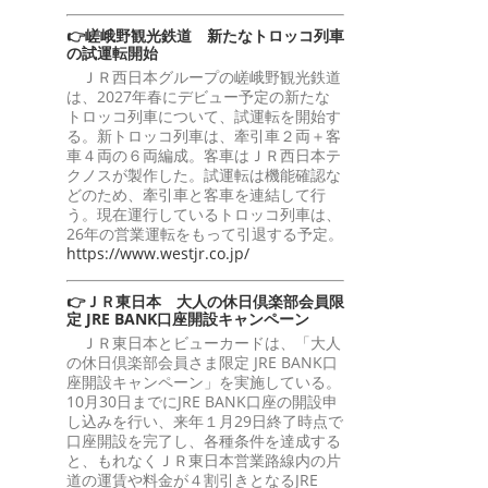
👉嵯峨野観光鉄道 新たなトロッコ列車
の試運転開始
ＪＲ西日本グループの嵯峨野観光鉄道
は、2027年春にデビュー予定の新たな
トロッコ列車について、試運転を開始す
る。新トロッコ列車は、牽引車２両＋客
車４両の６両編成。客車はＪＲ西日本テ
クノスが製作した。試運転は機能確認な
どのため、牽引車と客車を連結して行
う。現在運行しているトロッコ列車は、
26年の営業運転をもって引退する予定。
https://www.westjr.co.jp/
👉ＪＲ東日本 大人の休日倶楽部会員限
定 JRE BANK口座開設キャンペーン
ＪＲ東日本とビューカードは、「大人
の休日倶楽部会員さま限定 JRE BANK口
座開設キャンペーン」を実施している。
10月30日までにJRE BANK口座の開設申
し込みを行い、来年１月29日終了時点で
口座開設を完了し、各種条件を達成する
と、もれなくＪＲ東日本営業路線内の片
道の運賃や料金が４割引きとなるJRE