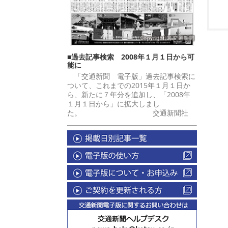
■過去記事検索 2008年１月１日から可
能に
「交通新聞 電子版」過去記事検索に
ついて、これまでの2015年１月１日か
ら、新たに７年分を追加し、「2008年
１月１日から」に拡大しまし
た。 交通新聞社