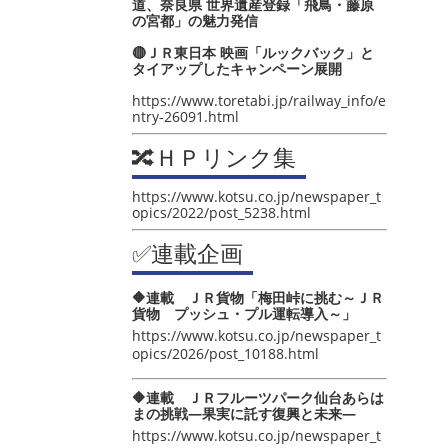
道、奈良県 世界遺産登録「飛鳥・藤原
の宮都」の魅力発信
🔴ＪＲ東日本 映画「ルックバック」と
タイアップしたキャンペーン展開
https://www.toretabi.jp/railway_info/e
ntry-26091.html
🔀ＨＰリンク集
https://www.kotsu.co.jp/newspaper_t
opics/2022/post_5238.html
✅連載企画
🔶連載 ＪＲ貨物「梅田峠に挑む～ＪＲ
貨物 プッシュ・プル運転導入～」
https://www.kotsu.co.jp/newspaper_t
opics/2026/post_10188.html
🔶連載 ＪＲフルーツパーク仙台あらは
まの挑戦―果実に託す復興と未来―
https://www.kotsu.co.jp/newspaper_t