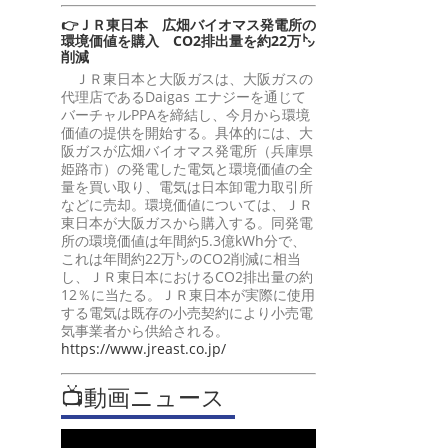
👉ＪＲ東日本 広畑バイオマス発電所の
環境価値を購入 CO2排出量を約22万㌧
削減
ＪＲ東日本と大阪ガスは、大阪ガスの
代理店であるDaigas エナジーを通じて
バーチャルPPAを締結し、今月から環境
価値の提供を開始する。具体的には、大
阪ガスが広畑バイオマス発電所（兵庫県
姫路市）の発電した電気と環境価値の全
量を買い取り、電気は日本卸電力取引所
などに売却。環境価値については、ＪＲ
東日本が大阪ガスから購入する。同発電
所の環境価値は年間約5.3億kWh分で、
これは年間約22万㌧のCO2削減に相当
し、ＪＲ東日本におけるCO2排出量の約
12％に当たる。ＪＲ東日本が実際に使用
する電気は既存の小売契約により小売電
気事業者から供給される。
https://www.jreast.co.jp/
📺動画ニュース