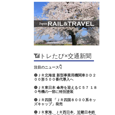
📶トレたび×交通新聞
注目のニュース👇
🔴ＪＲ北海道 新型事業用機関車ＤＤ２
００形５００番代導入へ
🔴ＪＲ東日本 傘寿を迎えるＣ５７ １８
０号機の一部に特別塗装
🔴ＪＲ四国 「ＪＲ四国８０００系キッ
ズキャップ」発売
🔴ＪＲ東海、ＪＲ西日本、近畿日本鉄