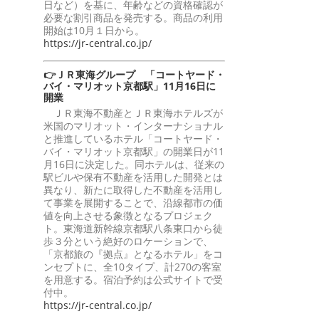
日など）を基に、年齢などの資格確認が
必要な割引商品を発売する。商品の利用
開始は10月１日から。
https://jr-central.co.jp/
👉ＪＲ東海グループ 「コートヤード・
バイ・マリオット京都駅」11月16日に
開業
ＪＲ東海不動産とＪＲ東海ホテルズが
米国のマリオット・インターナショナル
と推進しているホテル「コートヤード・
バイ・マリオット京都駅」の開業日が11
月16日に決定した。同ホテルは、従来の
駅ビルや保有不動産を活用した開発とは
異なり、新たに取得した不動産を活用し
て事業を展開することで、沿線都市の価
値を向上させる象徴となるプロジェク
ト。東海道新幹線京都駅八条東口から徒
歩３分という絶好のロケーションで、
「京都旅の『拠点』となるホテル」をコ
ンセプトに、全10タイプ、計270の客室
を用意する。宿泊予約は公式サイトで受
付中。
https://jr-central.co.jp/