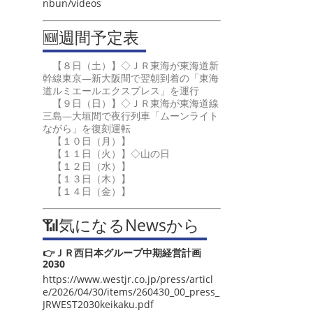
nbun/videos
🆕週間予定表
【８日（土）】◇ＪＲ東海が東海道新
幹線東京―新大阪間で翌朝到着の「東海
道ルミエールエクスプレス」を運行
【９日（日）】◇ＪＲ東海が東海道線
三島―大垣間で夜行列車「ムーンライト
ながら」を復刻運転
【１０日（月）】
【１１日（火）】◇山の日
【１２日（水）】
【１３日（木）】
【１４日（金）】
📶気になるNewsから
👉ＪＲ西日本グループ中期経営計画
2030
https://www.westjr.co.jp/press/articl
e/2026/04/30/items/260430_00_press_
JRWEST2030keikaku.pdf