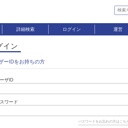
詳細検索
ログイン
運営
グイン
ザーIDをお持ちの方
ーザID
スワード
パスワードをお忘れの方はこち