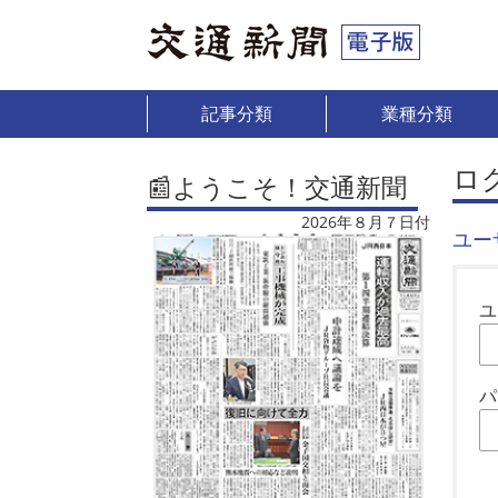
記事分類
業種分類
ロ
📰ようこそ！交通新聞
2026年８月７日付
ユー
ユ
パ