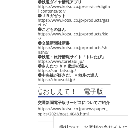
🔵鉄道ダイヤ情報アプリ
https://www.kotsu.co.jp/service/digita
l_contents/tdr/
🔵ＪＲガゼット
https://www.kotsu.co.jp/products/gaz
ette/
🔵こどものほん
https://www.kotsu.co.jp/products/kid
s/
🔵交通新聞社新書
https://www.kotsu.co.jp/products/shi
nsho/
🔵鉄道・旅行情報サイト「トレたび」
https://www.toretabi.jp/
🔵さんたつ ｂｙ 散歩の達人
https://san-tatsu.jp/
🔵中央線が好きだ。 × 散歩の達人
https://chuosuki.jp/
👆おしえて！ 電子版
交通新聞電子版サービスについてご紹介
https://www.kotsu.co.jp/newspaper_t
opics/2021/post_4048.html
弊社では、お客様の当サイトに