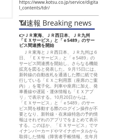
https://www.kotsu.co.jp/service/digita
l_contents/tdr/
📶速報 Breaking news
👉ＪＲ東海、ＪＲ西日本、ＪＲ九州
「ＥＸサービス」と「ｅ5489」のサー
ビス間連携を開始
ＪＲ東海とＪＲ西日本、ＪＲ九州は６
日、「ＥＸサービス」と「ｅ5489」の
サービス間連携を開始し、さらなる機能
拡充を図ると発表した。９月15日には、
新幹線の自動改札を通過した際に紙で発
行している「ＥＸご利用票（座席のご案
内）」を電子化。列車や座席に加え、発
車番線や遅延・運休情報も「ＥＸアプ
リ」で表示する。10月20日からは、
「ＥＸサービス」と「ｅ5489」のサー
ビス間を移動する際のログイン操作が不
要となり、新幹線・在来線特急の予約情
報はそれぞれのアプリでをまとめて表示
する。このほか、「ＥＸサービス」でマ
イナンバーカードやマイナポータルから
取得した情報（障害者手帳情報、生年月