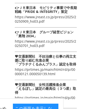
👉ＪＲ東日本 モビリティ事業で中長期
戦略「PRIDE & INTEGRITY」策定
https://www.jreast.co.jp/press/2025/2
0250909_ho03.pdf
👉ＪＲ東日本 グループ経営ビジョン
「勇翔 2034」
https://www.jreast.co.jp/press/2025/2
0250701_ho03.pdf
💖交通新聞社 不妊治療と仕事の両立支
援に取り組む先進企業
「プラチナくるみんプラス」認定を取得
https://prtimes.jp/main/html/rd/p/00
0000121.000050139.html
💖交通新聞社 女性活躍推進企業
「えるぼし」認定の最高位（３つ星）取
得
https://prtimes.jp/main/html/rd/p/00
0000105.000050139.html
ため
この画面を表示しな