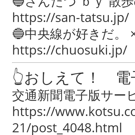
🔵さんたつ ｂｙ 散
https://san-tatsu.jp/
🔵中央線が好きだ。 
https://chuosuki.jp/
👆おしえて！ 電
交通新聞電子版サー
https://www.kotsu.c
21/post_4048.html