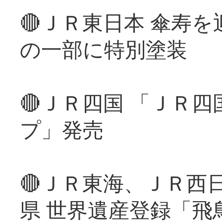
🔴ＪＲ東日本 傘寿
の一部に特別塗装
🔴ＪＲ四国 「ＪＲ
プ」発売
🔴ＪＲ東海、ＪＲ西
県 世界遺産登録「飛