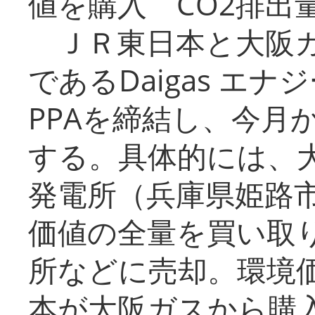
値を購入 CO2排出
ＪＲ東日本と大阪ガ
であるDaigas エ
PPAを締結し、今月
する。具体的には、
発電所（兵庫県姫路
価値の全量を買い取
所などに売却。環境
本が大阪ガスから購