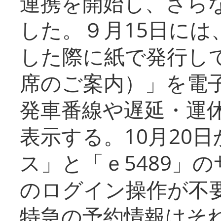
連携を開始し、さら
した。９月15日には
した際に紙で発行し
席のご案内）」を電
発車番線や遅延・運
表示する。10月20
ス」と「ｅ5489」
のログイン操作が不
特急の予約情報はそ