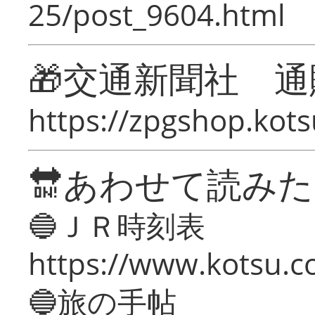
25/post_9604.html
🎁交通新聞社 通
https://zpgshop.kots
🔛あわせて読み
🔵ＪＲ時刻表
https://www.kotsu.co
🔵旅の手帖