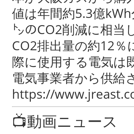
値は年間約5.3億kW
㌧のCO2削減に相当
CO2排出量の約12
際に使用する電気は
電気事業者から供給
https://www.jreast.co
📺動画ニュース