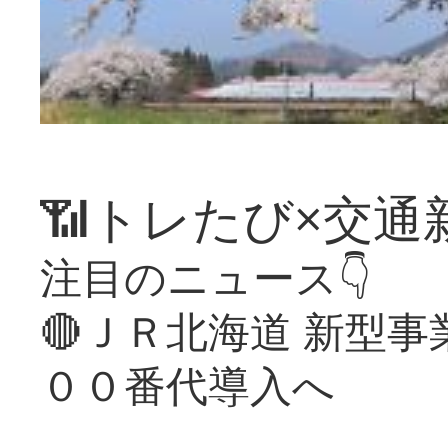
📶トレたび×交通
注目のニュース👇
🔴ＪＲ北海道 新型
００番代導入へ