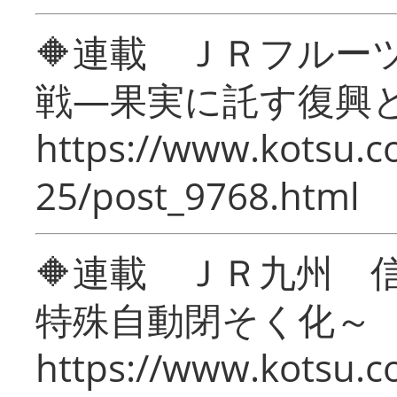
🔶連載 ＪＲフルー
戦―果実に託す復興
https://www.kotsu.c
25/post_9768.html
🔶連載 ＪＲ九州 
特殊自動閉そく化～
https://www.kotsu.c