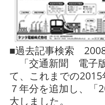
■過去記事検索 20
「交通新聞 電子版
て、これまでの201
７年分を追加し、「2
大しました