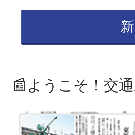
新
📰ようこそ！交