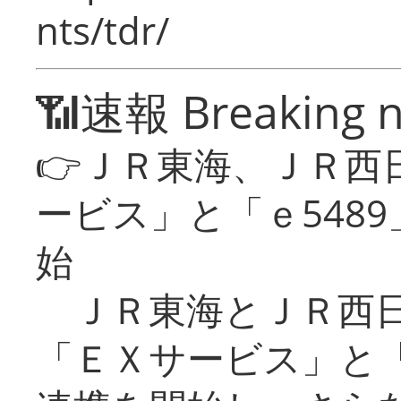
nts/tdr/
📶速報 Breaking 
👉ＪＲ東海、ＪＲ西
ービス」と「ｅ548
始
ＪＲ東海とＪＲ西日
「ＥＸサービス」と「