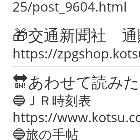
25/post_9604.html
🎁交通新聞社 通
https://zpgshop.kots
🔛あわせて読み
🔵ＪＲ時刻表
https://www.kotsu.co
🔵旅の手帖