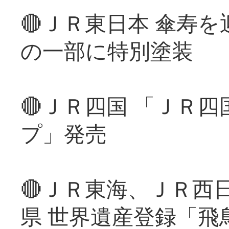
🔴ＪＲ東日本 傘寿
の一部に特別塗装
🔴ＪＲ四国 「ＪＲ
プ」発売
🔴ＪＲ東海、ＪＲ西
県 世界遺産登録「飛