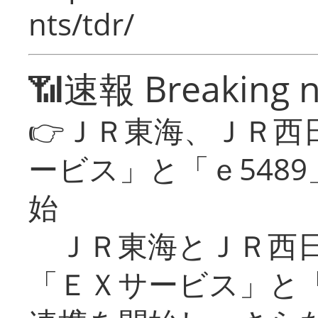
nts/tdr/
📶速報 Breaking 
👉ＪＲ東海、ＪＲ西
ービス」と「ｅ548
始
ＪＲ東海とＪＲ西日
「ＥＸサービス」と「