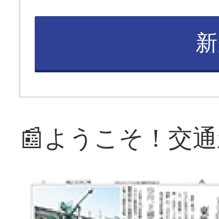
新
📰ようこそ！交