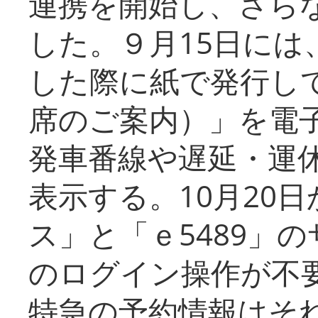
連携を開始し、さら
した。９月15日には
した際に紙で発行し
席のご案内）」を電
発車番線や遅延・運
表示する。10月20
ス」と「ｅ5489」
のログイン操作が不
特急の予約情報はそ