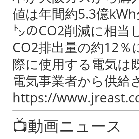
値は年間約5.3億kW
㌧のCO2削減に相当
CO2排出量の約12
際に使用する電気は
電気事業者から供給
https://www.jreast.co
📺動画ニュース