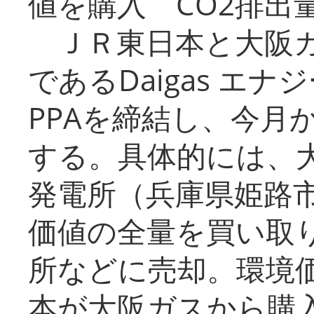
値を購入 CO2排出
ＪＲ東日本と大阪ガ
であるDaigas エ
PPAを締結し、今月
する。具体的には、
発電所（兵庫県姫路
価値の全量を買い取
所などに売却。環境
本が大阪ガスから購