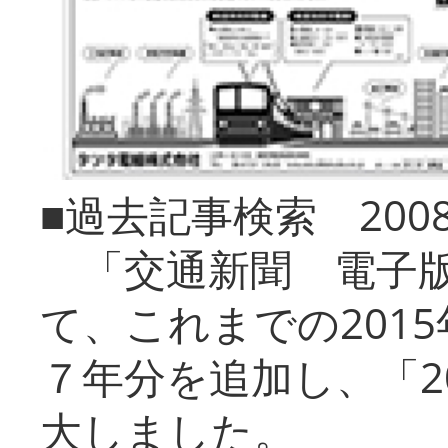
■過去記事検索 20
「交通新聞 電子版
て、これまでの201
７年分を追加し、「2
大しました