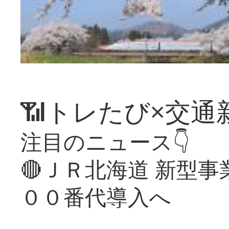
📶トレたび×交通
注目のニュース👇
🔴ＪＲ北海道 新型
００番代導入へ