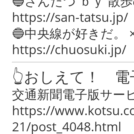
🔵さんたつ ｂｙ 散
https://san-tatsu.jp/
🔵中央線が好きだ。 
https://chuosuki.jp/
👆おしえて！ 電
交通新聞電子版サー
https://www.kotsu.c
21/post_4048.html