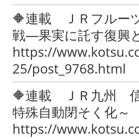
🔶連載 ＪＲフルー
戦―果実に託す復興
https://www.kotsu.c
25/post_9768.html
🔶連載 ＪＲ九州 
特殊自動閉そく化～
https://www.kotsu.c