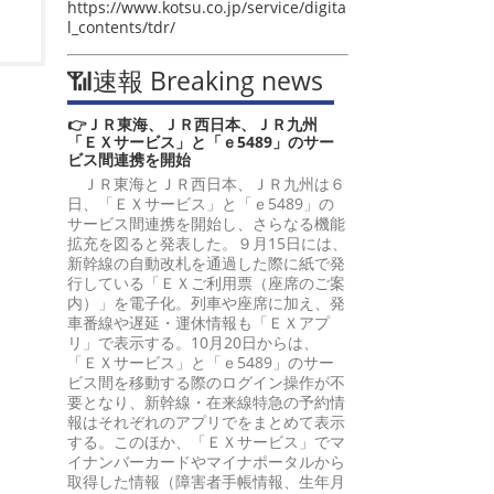
https://www.kotsu.co.jp/service/digita
l_contents/tdr/
📶速報 Breaking news
👉ＪＲ東海、ＪＲ西日本、ＪＲ九州
「ＥＸサービス」と「ｅ5489」のサー
ビス間連携を開始
ＪＲ東海とＪＲ西日本、ＪＲ九州は６
日、「ＥＸサービス」と「ｅ5489」の
サービス間連携を開始し、さらなる機能
拡充を図ると発表した。９月15日には、
新幹線の自動改札を通過した際に紙で発
行している「ＥＸご利用票（座席のご案
内）」を電子化。列車や座席に加え、発
車番線や遅延・運休情報も「ＥＸアプ
リ」で表示する。10月20日からは、
「ＥＸサービス」と「ｅ5489」のサー
ビス間を移動する際のログイン操作が不
要となり、新幹線・在来線特急の予約情
報はそれぞれのアプリでをまとめて表示
する。このほか、「ＥＸサービス」でマ
イナンバーカードやマイナポータルから
取得した情報（障害者手帳情報、生年月