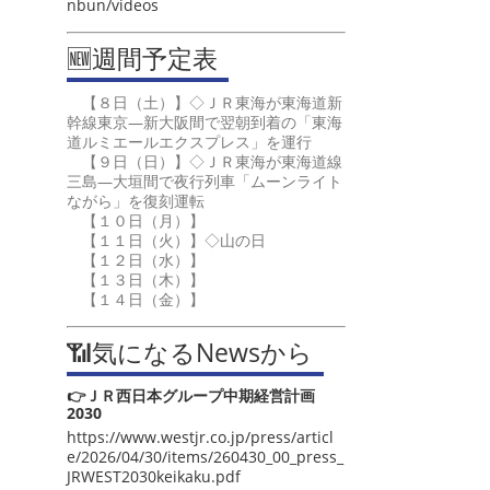
nbun/videos
🆕週間予定表
【８日（土）】◇ＪＲ東海が東海道新
幹線東京―新大阪間で翌朝到着の「東海
道ルミエールエクスプレス」を運行
【９日（日）】◇ＪＲ東海が東海道線
三島―大垣間で夜行列車「ムーンライト
ながら」を復刻運転
【１０日（月）】
【１１日（火）】◇山の日
【１２日（水）】
【１３日（木）】
【１４日（金）】
📶気になるNewsから
👉ＪＲ西日本グループ中期経営計画
2030
https://www.westjr.co.jp/press/articl
e/2026/04/30/items/260430_00_press_
JRWEST2030keikaku.pdf