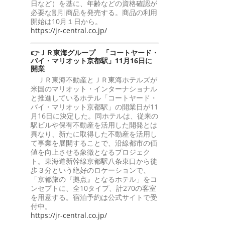
日など）を基に、年齢などの資格確認が
必要な割引商品を発売する。商品の利用
開始は10月１日から。
https://jr-central.co.jp/
👉ＪＲ東海グループ 「コートヤード・
バイ・マリオット京都駅」11月16日に
開業
ＪＲ東海不動産とＪＲ東海ホテルズが
米国のマリオット・インターナショナル
と推進しているホテル「コートヤード・
バイ・マリオット京都駅」の開業日が11
月16日に決定した。同ホテルは、従来の
駅ビルや保有不動産を活用した開発とは
異なり、新たに取得した不動産を活用し
て事業を展開することで、沿線都市の価
値を向上させる象徴となるプロジェク
ト。東海道新幹線京都駅八条東口から徒
歩３分という絶好のロケーションで、
「京都旅の『拠点』となるホテル」をコ
ンセプトに、全10タイプ、計270の客室
を用意する。宿泊予約は公式サイトで受
付中。
https://jr-central.co.jp/