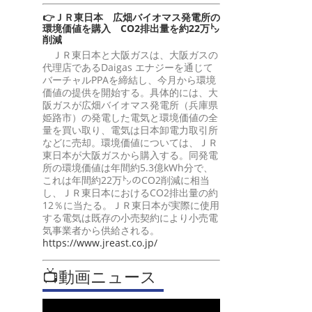
👉ＪＲ東日本 広畑バイオマス発電所の
環境価値を購入 CO2排出量を約22万㌧
削減
ＪＲ東日本と大阪ガスは、大阪ガスの
代理店であるDaigas エナジーを通じて
バーチャルPPAを締結し、今月から環境
価値の提供を開始する。具体的には、大
阪ガスが広畑バイオマス発電所（兵庫県
姫路市）の発電した電気と環境価値の全
量を買い取り、電気は日本卸電力取引所
などに売却。環境価値については、ＪＲ
東日本が大阪ガスから購入する。同発電
所の環境価値は年間約5.3億kWh分で、
これは年間約22万㌧のCO2削減に相当
し、ＪＲ東日本におけるCO2排出量の約
12％に当たる。ＪＲ東日本が実際に使用
する電気は既存の小売契約により小売電
気事業者から供給される。
https://www.jreast.co.jp/
📺動画ニュース