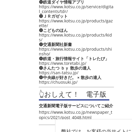
🔵鉄道ダイヤ情報アプリ
https://www.kotsu.co.jp/service/digita
l_contents/tdr/
🔵ＪＲガゼット
https://www.kotsu.co.jp/products/gaz
ette/
🔵こどものほん
https://www.kotsu.co.jp/products/kid
s/
🔵交通新聞社新書
https://www.kotsu.co.jp/products/shi
nsho/
🔵鉄道・旅行情報サイト「トレたび」
https://www.toretabi.jp/
🔵さんたつ ｂｙ 散歩の達人
https://san-tatsu.jp/
🔵中央線が好きだ。 × 散歩の達人
https://chuosuki.jp/
👆おしえて！ 電子版
交通新聞電子版サービスについてご紹介
https://www.kotsu.co.jp/newspaper_t
opics/2021/post_4048.html
弊社では、お客様の当サイトに