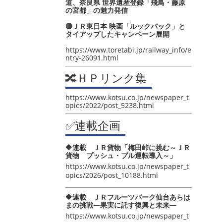
道、奈良県 世界遺産登録「飛鳥・藤原
の宮都」の魅力発信
🔴ＪＲ東日本 映画「ルックバック」と
タイアップしたキャンペーン展開
https://www.toretabi.jp/railway_info/e
ntry-26091.html
🔀ＨＰリンク集
https://www.kotsu.co.jp/newspaper_t
opics/2022/post_5238.html
✅連載企画
🔶連載 ＪＲ貨物「梅田峠に挑む～ＪＲ
貨物 プッシュ・プル運転導入～」
https://www.kotsu.co.jp/newspaper_t
opics/2026/post_10188.html
🔶連載 ＪＲフルーツパーク仙台あらは
まの挑戦―果実に託す復興と未来―
https://www.kotsu.co.jp/newspaper_t