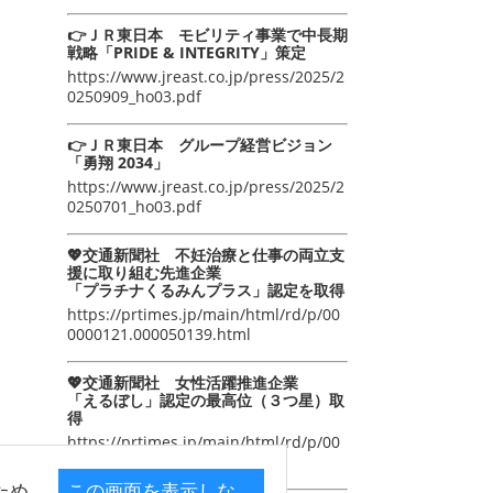
👉ＪＲ東日本 モビリティ事業で中長期
戦略「PRIDE & INTEGRITY」策定
https://www.jreast.co.jp/press/2025/2
0250909_ho03.pdf
👉ＪＲ東日本 グループ経営ビジョン
「勇翔 2034」
https://www.jreast.co.jp/press/2025/2
0250701_ho03.pdf
💖交通新聞社 不妊治療と仕事の両立支
援に取り組む先進企業
「プラチナくるみんプラス」認定を取得
https://prtimes.jp/main/html/rd/p/00
0000121.000050139.html
💖交通新聞社 女性活躍推進企業
「えるぼし」認定の最高位（３つ星）取
得
https://prtimes.jp/main/html/rd/p/00
0000105.000050139.html
ため
この画面を表示しな