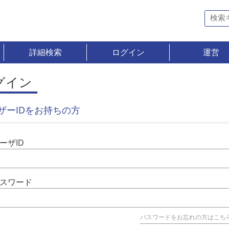
詳細検索
ログイン
運営
グイン
ザーIDをお持ちの方
ーザID
スワード
パスワードをお忘れの方はこち