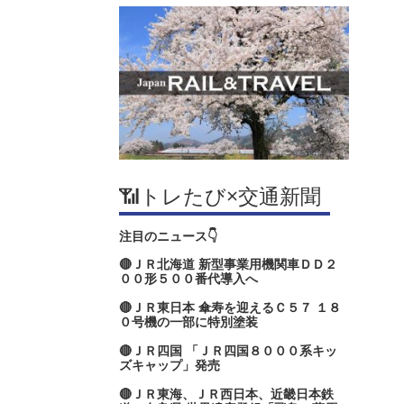
📶トレたび×交通新聞
注目のニュース👇
🔴ＪＲ北海道 新型事業用機関車ＤＤ２
００形５００番代導入へ
🔴ＪＲ東日本 傘寿を迎えるＣ５７ １８
０号機の一部に特別塗装
🔴ＪＲ四国 「ＪＲ四国８０００系キッ
ズキャップ」発売
🔴ＪＲ東海、ＪＲ西日本、近畿日本鉄