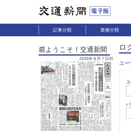
記事分類
業種分類
ロ
📰ようこそ！交通新聞
2026年８月７日付
ユー
ユ
パ