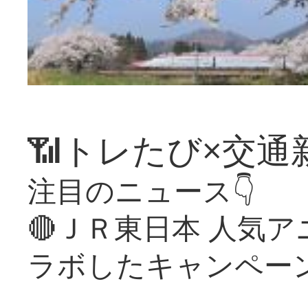
📶トレたび×交通
注目のニュース👇
🔴ＪＲ東日本 人気
ラボしたキャンペー