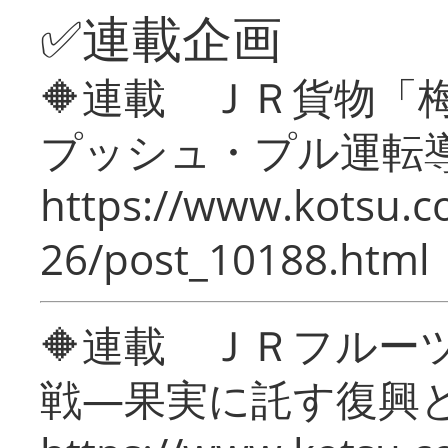
✅連載企画
🔶連載 ＪＲ貨物
プッシュ・プル運転
https://www.kotsu.c
26/post_10188.html
🔶連載 ＪＲフルー
戦―果実に託す復興