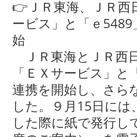
👉ＪＲ東海、ＪＲ西
ービス」と「ｅ548
始
ＪＲ東海とＪＲ西日
「ＥＸサービス」と「
連携を開始し、さら
した。９月15日には
した際に紙で発行し