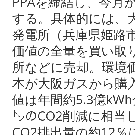
PPAを締結し、今月
する。具体的には、
発電所（兵庫県姫路
価値の全量を買い取
所などに売却。環境
本が大阪ガスから購
値は年間約5.3億kW
㌧のCO2削減に相当
CO2排出量の約12