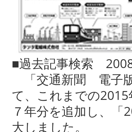
■過去記事検索 20
「交通新聞 電子版
て、これまでの201
７年分を追加し、「2
大しました