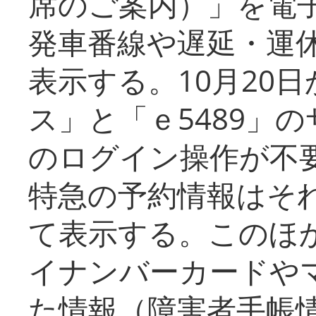
席のご案内）」を電
発車番線や遅延・運
表示する。10月20
ス」と「ｅ5489」
のログイン操作が不
特急の予約情報はそ
て表示する。このほ
イナンバーカードや
た情報（障害者手帳