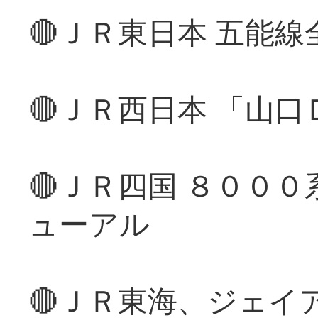
🔴ＪＲ東日本 五能
🔴ＪＲ西日本 「山
🔴ＪＲ四国 ８００
ューアル
🔴ＪＲ東海、ジェイ