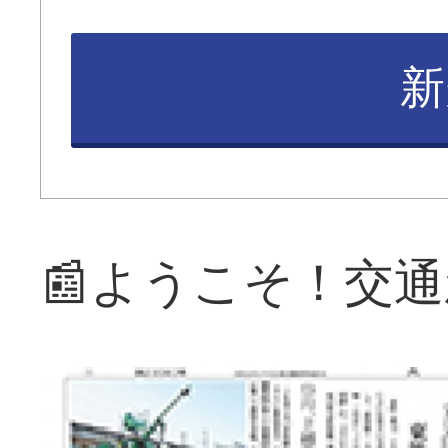
新
📰ようこそ！交