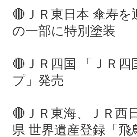
🔴ＪＲ東日本 傘寿
の一部に特別塗装
🔴ＪＲ四国 「ＪＲ
プ」発売
🔴ＪＲ東海、ＪＲ西
県 世界遺産登録「飛