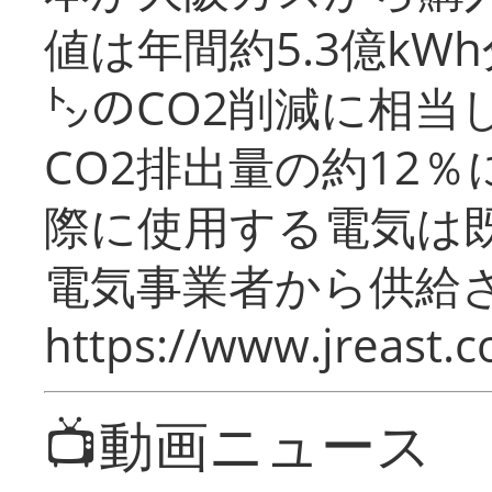
値は年間約5.3億kW
㌧のCO2削減に相当
CO2排出量の約12
際に使用する電気は
電気事業者から供給
https://www.jreast.co
📺動画ニュース