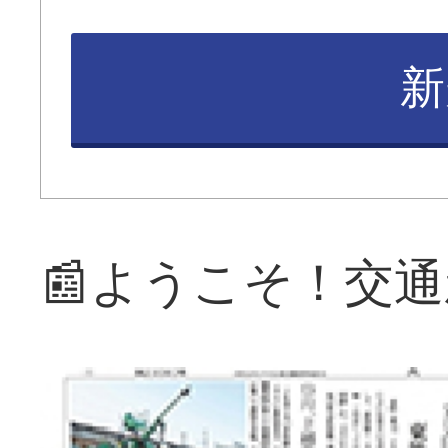
新
📰ようこそ！交