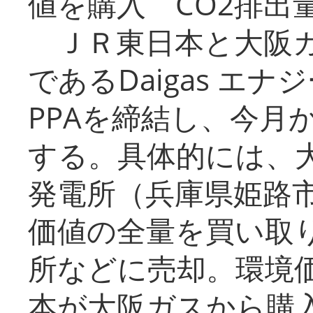
値を購入 CO2排出
ＪＲ東日本と大阪ガ
であるDaigas エ
PPAを締結し、今月
する。具体的には、
発電所（兵庫県姫路
価値の全量を買い取
所などに売却。環境
本が大阪ガスから購