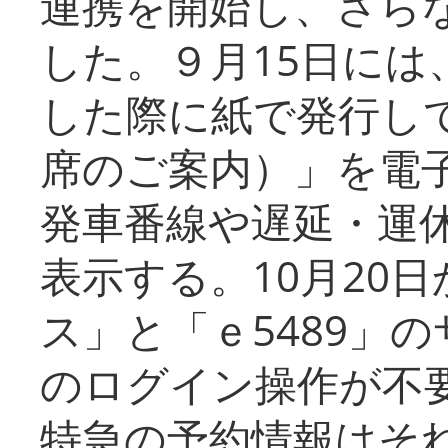
連携を開始し、さら
した。９月15日には
した際に紙で発行し
席のご案内）」を電
発車番線や遅延・運
表示する。10月20
ス」と「ｅ5489」
のログイン操作が不
特急の予約情報はそ