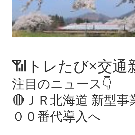
📶トレたび×交通
注目のニュース👇
🔴ＪＲ北海道 新型
００番代導入へ