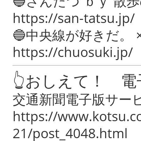
🔵さんたつ ｂｙ 散
https://san-tatsu.jp/
🔵中央線が好きだ。 
https://chuosuki.jp/
👆おしえて！ 電
交通新聞電子版サー
https://www.kotsu.c
21/post_4048.html