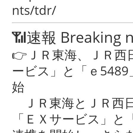
nts/tdr/
📶速報 Breaking 
👉ＪＲ東海、ＪＲ西
ービス」と「ｅ548
始
ＪＲ東海とＪＲ西日
「ＥＸサービス」と「