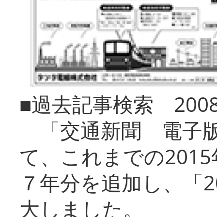
■過去記事検索 20
「交通新聞 電子版
て、これまでの201
７年分を追加し、「2
大しました