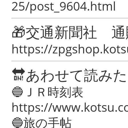
25/post_9604.html
🎁交通新聞社 通
https://zpgshop.kots
🔛あわせて読み
🔵ＪＲ時刻表
https://www.kotsu.co
🔵旅の手帖