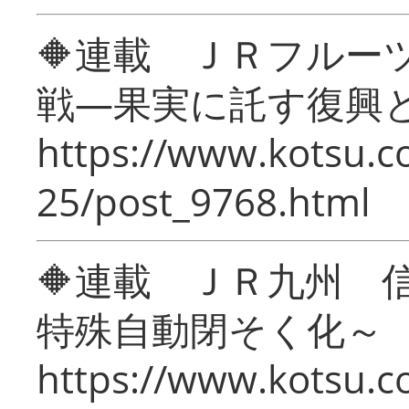
🔶連載 ＪＲフルー
戦―果実に託す復興
https://www.kotsu.c
25/post_9768.html
🔶連載 ＪＲ九州 
特殊自動閉そく化～
https://www.kotsu.c