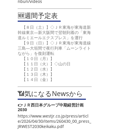
nbun/videos
🆕週間予定表
【８日（土）】◇ＪＲ東海が東海道新
幹線東京―新大阪間で翌朝到着の「東海
道ルミエールエクスプレス」を運行
【９日（日）】◇ＪＲ東海が東海道線
三島―大垣間で夜行列車「ムーンライト
ながら」を復刻運転
【１０日（月）】
【１１日（火）】◇山の日
【１２日（水）】
【１３日（木）】
【１４日（金）】
📶気になるNewsから
👉ＪＲ西日本グループ中期経営計画
2030
https://www.westjr.co.jp/press/articl
e/2026/04/30/items/260430_00_press_
JRWEST2030keikaku.pdf