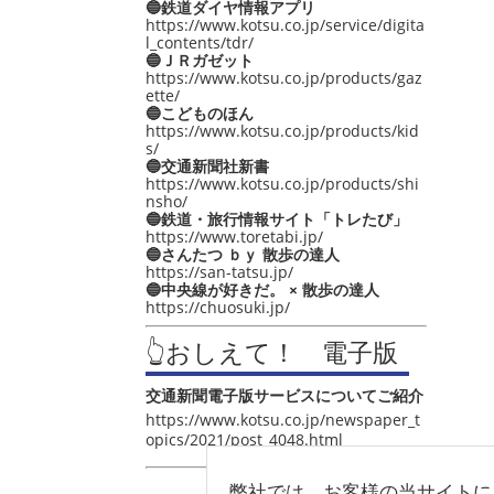
🔵鉄道ダイヤ情報アプリ
https://www.kotsu.co.jp/service/digita
l_contents/tdr/
🔵ＪＲガゼット
https://www.kotsu.co.jp/products/gaz
ette/
🔵こどものほん
https://www.kotsu.co.jp/products/kid
s/
🔵交通新聞社新書
https://www.kotsu.co.jp/products/shi
nsho/
🔵鉄道・旅行情報サイト「トレたび」
https://www.toretabi.jp/
🔵さんたつ ｂｙ 散歩の達人
https://san-tatsu.jp/
🔵中央線が好きだ。 × 散歩の達人
https://chuosuki.jp/
👆おしえて！ 電子版
交通新聞電子版サービスについてご紹介
https://www.kotsu.co.jp/newspaper_t
opics/2021/post_4048.html
弊社では、お客様の当サイトに