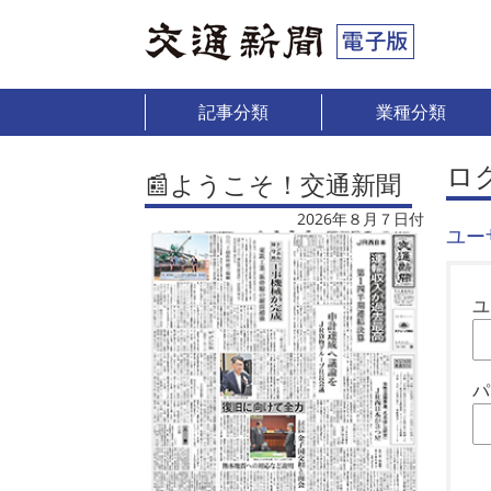
記事分類
業種分類
ロ
📰ようこそ！交通新聞
2026年８月７日付
ユー
ユ
パ