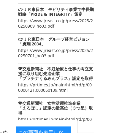
👉ＪＲ東日本 モビリティ事業で中長期
戦略「PRIDE & INTEGRITY」策定
https://www.jreast.co.jp/press/2025/2
0250909_ho03.pdf
👉ＪＲ東日本 グループ経営ビジョン
「勇翔 2034」
https://www.jreast.co.jp/press/2025/2
0250701_ho03.pdf
💖交通新聞社 不妊治療と仕事の両立支
援に取り組む先進企業
「プラチナくるみんプラス」認定を取得
https://prtimes.jp/main/html/rd/p/00
0000121.000050139.html
💖交通新聞社 女性活躍推進企業
「えるぼし」認定の最高位（３つ星）取
得
https://prtimes.jp/main/html/rd/p/00
0000105.000050139.html
ため
この画面を表示しな