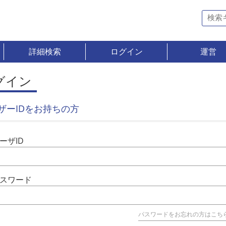
詳細検索
ログイン
運営
グイン
ザーIDをお持ちの方
ーザID
スワード
パスワードをお忘れの方はこち