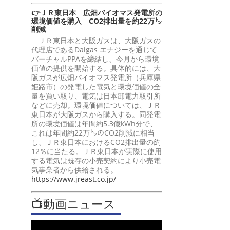
👉ＪＲ東日本 広畑バイオマス発電所の
環境価値を購入 CO2排出量を約22万㌧
削減
ＪＲ東日本と大阪ガスは、大阪ガスの
代理店であるDaigas エナジーを通じて
バーチャルPPAを締結し、今月から環境
価値の提供を開始する。具体的には、大
阪ガスが広畑バイオマス発電所（兵庫県
姫路市）の発電した電気と環境価値の全
量を買い取り、電気は日本卸電力取引所
などに売却。環境価値については、ＪＲ
東日本が大阪ガスから購入する。同発電
所の環境価値は年間約5.3億kWh分で、
これは年間約22万㌧のCO2削減に相当
し、ＪＲ東日本におけるCO2排出量の約
12％に当たる。ＪＲ東日本が実際に使用
する電気は既存の小売契約により小売電
気事業者から供給される。
https://www.jreast.co.jp/
📺動画ニュース