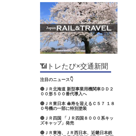
📶トレたび×交通新聞
注目のニュース👇
🔴ＪＲ北海道 新型事業用機関車ＤＤ２
００形５００番代導入へ
🔴ＪＲ東日本 傘寿を迎えるＣ５７ １８
０号機の一部に特別塗装
🔴ＪＲ四国 「ＪＲ四国８０００系キッ
ズキャップ」発売
🔴ＪＲ東海、ＪＲ西日本、近畿日本鉄