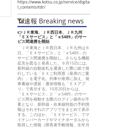
https://www.kotsu.co.jp/service/digita
l_contents/tdr/
📶速報 Breaking news
👉ＪＲ東海、ＪＲ西日本、ＪＲ九州
「ＥＸサービス」と「ｅ5489」のサー
ビス間連携を開始
ＪＲ東海とＪＲ西日本、ＪＲ九州は６
日、「ＥＸサービス」と「ｅ5489」の
サービス間連携を開始し、さらなる機能
拡充を図ると発表した。９月15日には、
新幹線の自動改札を通過した際に紙で発
行している「ＥＸご利用票（座席のご案
内）」を電子化。列車や座席に加え、発
車番線や遅延・運休情報も「ＥＸアプ
リ」で表示する。10月20日からは、
「ＥＸサービス」と「ｅ5489」のサー
ビス間を移動する際のログイン操作が不
要となり、新幹線・在来線特急の予約情
報はそれぞれのアプリでをまとめて表示
する。このほか、「ＥＸサービス」でマ
イナンバーカードやマイナポータルから
取得した情報（障害者手帳情報、生年月