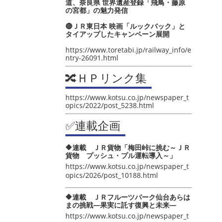
道、奈良県 世界遺産登録「飛鳥・藤原
の宮都」の魅力発信
🔴ＪＲ東日本 映画「ルックバック」と
タイアップしたキャンペーン展開
https://www.toretabi.jp/railway_info/e
ntry-26091.html
🔀ＨＰリンク集
https://www.kotsu.co.jp/newspaper_t
opics/2022/post_5238.html
✅連載企画
🔶連載 ＪＲ貨物「梅田峠に挑む～ＪＲ
貨物 プッシュ・プル運転導入～」
https://www.kotsu.co.jp/newspaper_t
opics/2026/post_10188.html
🔶連載 ＪＲフルーツパーク仙台あらは
まの挑戦―果実に託す復興と未来―
https://www.kotsu.co.jp/newspaper_t