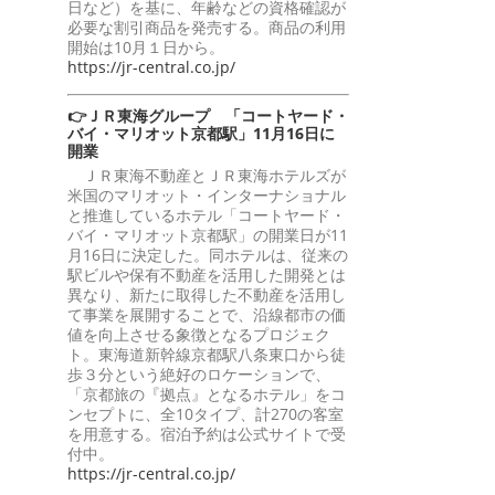
日など）を基に、年齢などの資格確認が
必要な割引商品を発売する。商品の利用
開始は10月１日から。
https://jr-central.co.jp/
👉ＪＲ東海グループ 「コートヤード・
バイ・マリオット京都駅」11月16日に
開業
ＪＲ東海不動産とＪＲ東海ホテルズが
米国のマリオット・インターナショナル
と推進しているホテル「コートヤード・
バイ・マリオット京都駅」の開業日が11
月16日に決定した。同ホテルは、従来の
駅ビルや保有不動産を活用した開発とは
異なり、新たに取得した不動産を活用し
て事業を展開することで、沿線都市の価
値を向上させる象徴となるプロジェク
ト。東海道新幹線京都駅八条東口から徒
歩３分という絶好のロケーションで、
「京都旅の『拠点』となるホテル」をコ
ンセプトに、全10タイプ、計270の客室
を用意する。宿泊予約は公式サイトで受
付中。
https://jr-central.co.jp/