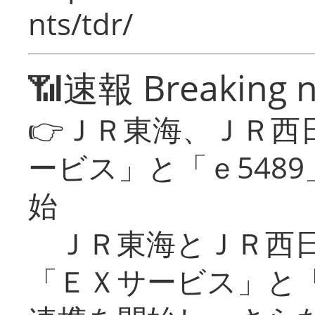
nts/tdr/
📶速報 Breaking 
👉ＪＲ東海、ＪＲ西
ービス」と「ｅ548
始
ＪＲ東海とＪＲ西日
「ＥＸサービス」と「