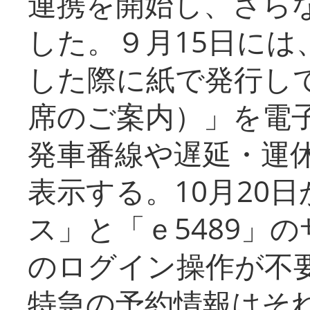
連携を開始し、さら
した。９月15日には
した際に紙で発行し
席のご案内）」を電
発車番線や遅延・運
表示する。10月20
ス」と「ｅ5489」
のログイン操作が不
特急の予約情報はそ