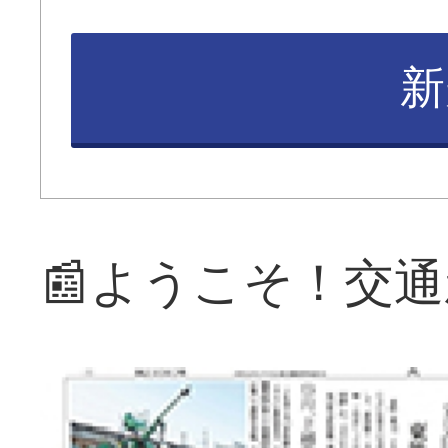
新
📰ようこそ！交