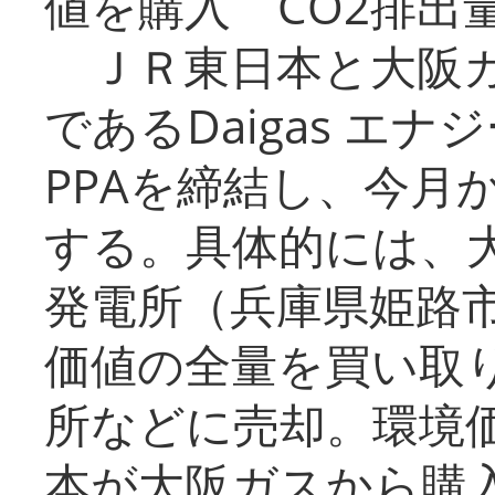
値を購入 CO2排出
ＪＲ東日本と大阪ガ
であるDaigas エ
PPAを締結し、今月
する。具体的には、
発電所（兵庫県姫路
価値の全量を買い取
所などに売却。環境
本が大阪ガスから購