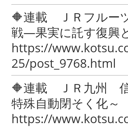
🔶連載 ＪＲフルー
戦―果実に託す復興
https://www.kotsu.c
25/post_9768.html
🔶連載 ＪＲ九州 
特殊自動閉そく化～
https://www.kotsu.c