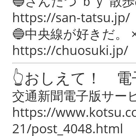
🔵さんたつ ｂｙ 散
https://san-tatsu.jp/
🔵中央線が好きだ。 
https://chuosuki.jp/
👆おしえて！ 電
交通新聞電子版サー
https://www.kotsu.c
21/post_4048.html