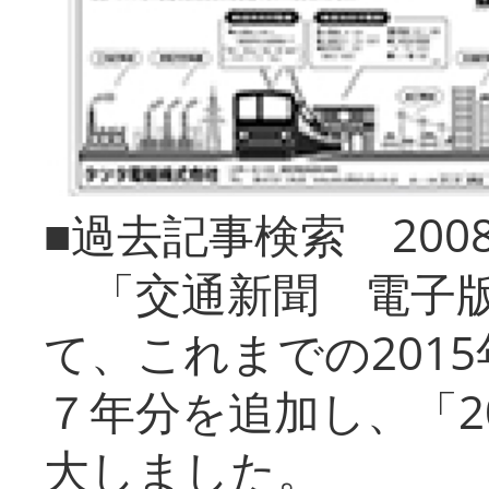
■過去記事検索 20
「交通新聞 電子版
て、これまでの201
７年分を追加し、「2
大しました