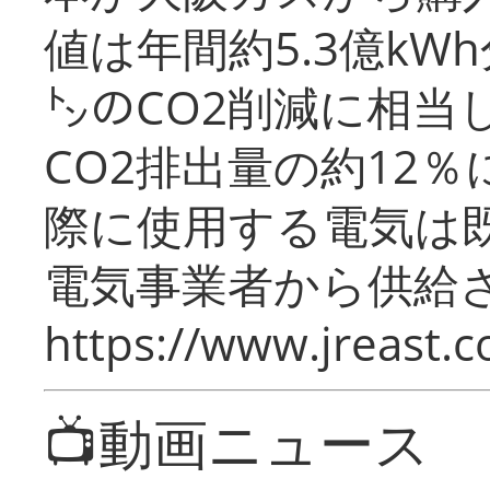
値は年間約5.3億kW
㌧のCO2削減に相当
CO2排出量の約12
際に使用する電気は
電気事業者から供給
https://www.jreast.co
📺動画ニュース