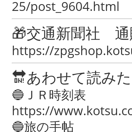
25/post_9604.html
🎁交通新聞社 通
https://zpgshop.kots
🔛あわせて読み
🔵ＪＲ時刻表
https://www.kotsu.co
🔵旅の手帖