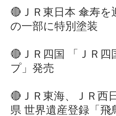
🔴ＪＲ東日本 傘寿
の一部に特別塗装
🔴ＪＲ四国 「ＪＲ
プ」発売
🔴ＪＲ東海、ＪＲ西
県 世界遺産登録「飛