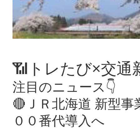
📶トレたび×交通
注目のニュース👇
🔴ＪＲ北海道 新型
００番代導入へ