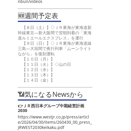
nbun/videos
🆕週間予定表
【８日（土）】◇ＪＲ東海が東海道新
幹線東京―新大阪間で翌朝到着の「東海
道ルミエールエクスプレス」を運行
【９日（日）】◇ＪＲ東海が東海道線
三島―大垣間で夜行列車「ムーンライト
ながら」を復刻運転
【１０日（月）】
【１１日（火）】◇山の日
【１２日（水）】
【１３日（木）】
【１４日（金）】
📶気になるNewsから
👉ＪＲ西日本グループ中期経営計画
2030
https://www.westjr.co.jp/press/articl
e/2026/04/30/items/260430_00_press_
JRWEST2030keikaku.pdf