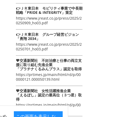
👉ＪＲ東日本 モビリティ事業で中長期
戦略「PRIDE & INTEGRITY」策定
https://www.jreast.co.jp/press/2025/2
0250909_ho03.pdf
👉ＪＲ東日本 グループ経営ビジョン
「勇翔 2034」
https://www.jreast.co.jp/press/2025/2
0250701_ho03.pdf
💖交通新聞社 不妊治療と仕事の両立支
援に取り組む先進企業
「プラチナくるみんプラス」認定を取得
https://prtimes.jp/main/html/rd/p/00
0000121.000050139.html
💖交通新聞社 女性活躍推進企業
「えるぼし」認定の最高位（３つ星）取
得
https://prtimes.jp/main/html/rd/p/00
0000105.000050139.html
ため
この画面を表示しな