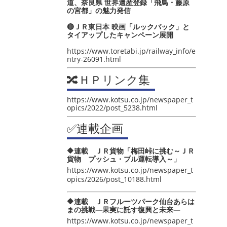
道、奈良県 世界遺産登録「飛鳥・藤原
の宮都」の魅力発信
🔴ＪＲ東日本 映画「ルックバック」と
タイアップしたキャンペーン展開
https://www.toretabi.jp/railway_info/e
ntry-26091.html
🔀ＨＰリンク集
https://www.kotsu.co.jp/newspaper_t
opics/2022/post_5238.html
✅連載企画
🔶連載 ＪＲ貨物「梅田峠に挑む～ＪＲ
貨物 プッシュ・プル運転導入～」
https://www.kotsu.co.jp/newspaper_t
opics/2026/post_10188.html
🔶連載 ＪＲフルーツパーク仙台あらは
まの挑戦―果実に託す復興と未来―
https://www.kotsu.co.jp/newspaper_t