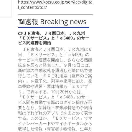
https://www.kotsu.co.jp/service/digita
l_contents/tdr/
📶速報 Breaking news
👉ＪＲ東海、ＪＲ西日本、ＪＲ九州
「ＥＸサービス」と「ｅ5489」のサー
ビス間連携を開始
ＪＲ東海とＪＲ西日本、ＪＲ九州は６
日、「ＥＸサービス」と「ｅ5489」の
サービス間連携を開始し、さらなる機能
拡充を図ると発表した。９月15日には、
新幹線の自動改札を通過した際に紙で発
行している「ＥＸご利用票（座席のご案
内）」を電子化。列車や座席に加え、発
車番線や遅延・運休情報も「ＥＸアプ
リ」で表示する。10月20日からは、
「ＥＸサービス」と「ｅ5489」のサー
ビス間を移動する際のログイン操作が不
要となり、新幹線・在来線特急の予約情
報はそれぞれのアプリでをまとめて表示
する。このほか、「ＥＸサービス」でマ
イナンバーカードやマイナポータルから
取得した情報（障害者手帳情報、生年月