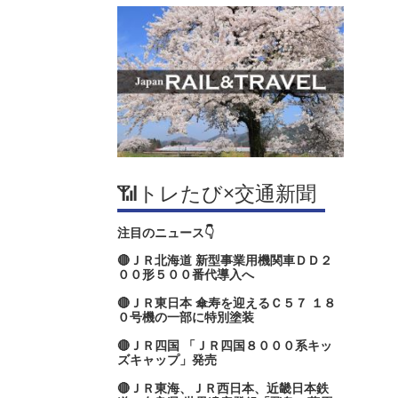
📶トレたび×交通新聞
注目のニュース👇
🔴ＪＲ北海道 新型事業用機関車ＤＤ２
００形５００番代導入へ
🔴ＪＲ東日本 傘寿を迎えるＣ５７ １８
０号機の一部に特別塗装
🔴ＪＲ四国 「ＪＲ四国８０００系キッ
ズキャップ」発売
🔴ＪＲ東海、ＪＲ西日本、近畿日本鉄