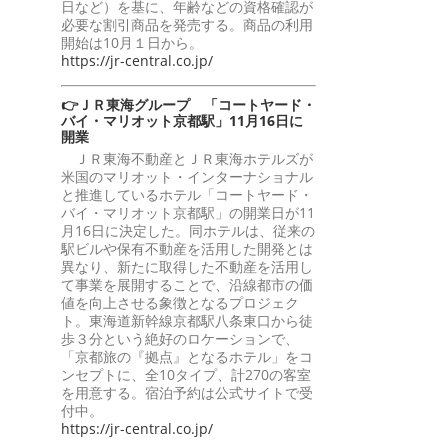
日など）を基に、年齢などの資格確認が
必要な割引商品を発売する。商品の利用
開始は10月１日から。
https://jr-central.co.jp/
👉ＪＲ東海グループ 「コートヤード・
バイ・マリオット京都駅」11月16日に
開業
ＪＲ東海不動産とＪＲ東海ホテルズが
米国のマリオット・インターナショナル
と推進しているホテル「コートヤード・
バイ・マリオット京都駅」の開業日が11
月16日に決定した。同ホテルは、従来の
駅ビルや保有不動産を活用した開発とは
異なり、新たに取得した不動産を活用し
て事業を展開することで、沿線都市の価
値を向上させる象徴となるプロジェク
ト。東海道新幹線京都駅八条東口から徒
歩３分という絶好のロケーションで、
「京都旅の『拠点』となるホテル」をコ
ンセプトに、全10タイプ、計270の客室
を用意する。宿泊予約は公式サイトで受
付中。
https://jr-central.co.jp/