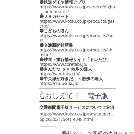
🔵鉄道ダイヤ情報アプリ
https://www.kotsu.co.jp/service/digita
l_contents/tdr/
🔵ＪＲガゼット
https://www.kotsu.co.jp/products/gaz
ette/
🔵こどものほん
https://www.kotsu.co.jp/products/kid
s/
🔵交通新聞社新書
https://www.kotsu.co.jp/products/shi
nsho/
🔵鉄道・旅行情報サイト「トレたび」
https://www.toretabi.jp/
🔵さんたつ ｂｙ 散歩の達人
https://san-tatsu.jp/
🔵中央線が好きだ。 × 散歩の達人
https://chuosuki.jp/
👆おしえて！ 電子版
交通新聞電子版サービスについてご紹介
https://www.kotsu.co.jp/newspaper_t
opics/2021/post_4048.html
弊社では、お客様の当サイトに