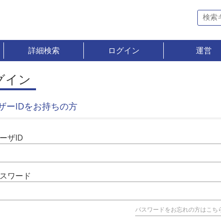
詳細検索
ログイン
運営
グイン
ザーIDをお持ちの方
ーザID
スワード
パスワードをお忘れの方はこち