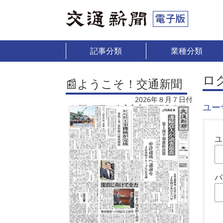
記事分類
業種分類
ロ
📰ようこそ！交通新聞
2026年８月７日付
ユー
ユ
パ