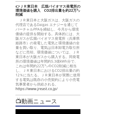
👉ＪＲ東日本 広畑バイオマス発電所の
環境価値を購入 CO2排出量を約22万㌧
削減
ＪＲ東日本と大阪ガスは、大阪ガスの
代理店であるDaigas エナジーを通じて
バーチャルPPAを締結し、今月から環境
価値の提供を開始する。具体的には、大
阪ガスが広畑バイオマス発電所（兵庫県
姫路市）の発電した電気と環境価値の全
量を買い取り、電気は日本卸電力取引所
などに売却。環境価値については、ＪＲ
東日本が大阪ガスから購入する。同発電
所の環境価値は年間約5.3億kWh分で、
これは年間約22万㌧のCO2削減に相当
し、ＪＲ東日本におけるCO2排出量の約
12％に当たる。ＪＲ東日本が実際に使用
する電気は既存の小売契約により小売電
気事業者から供給される。
https://www.jreast.co.jp/
📺動画ニュース