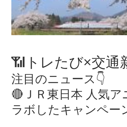
📶トレたび×交通
注目のニュース👇
🔴ＪＲ東日本 人気
ラボしたキャンペー