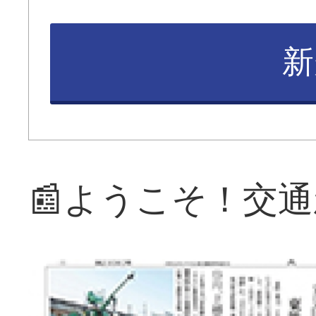
新
📰ようこそ！交