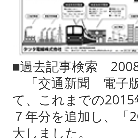
■過去記事検索 20
「交通新聞 電子版
て、これまでの201
７年分を追加し、「2
大しました