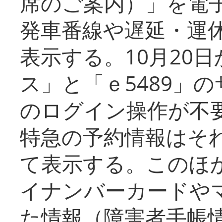
席のご案内）」を電
発車番線や遅延・運
表示する。10月20
ス」と「ｅ5489」
のログイン操作が不
特急の予約情報はそ
て表示する。このほ
イナンバーカードや
た情報（障害者手帳