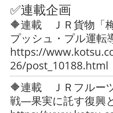
✅連載企画
🔶連載 ＪＲ貨物
プッシュ・プル運転
https://www.kotsu.c
26/post_10188.html
🔶連載 ＪＲフルー
戦―果実に託す復興