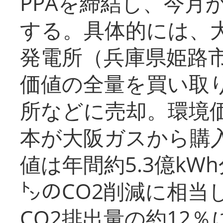
PPAを締結し、今月
する。具体的には、
発電所（兵庫県姫路
価値の全量を買い取
所などに売却。環境
本が大阪ガスから購
値は年間約5.3億kW
㌧のCO2削減に相当
CO2排出量の約12