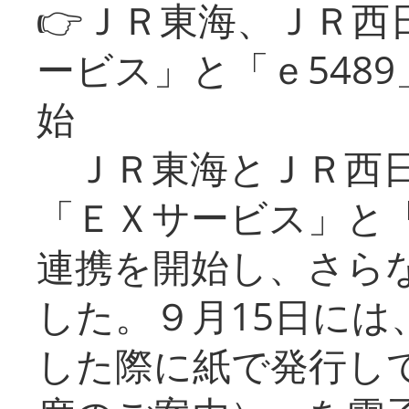
👉ＪＲ東海、ＪＲ西
ービス」と「ｅ548
始
ＪＲ東海とＪＲ西日
「ＥＸサービス」と「
連携を開始し、さら
した。９月15日には
した際に紙で発行し