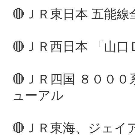
🔴ＪＲ東日本 五能
🔴ＪＲ西日本 「山
🔴ＪＲ四国 ８００
ューアル
🔴ＪＲ東海、ジェイ