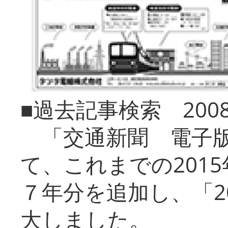
■過去記事検索 20
「交通新聞 電子版
て、これまでの201
７年分を追加し、「2
大しました