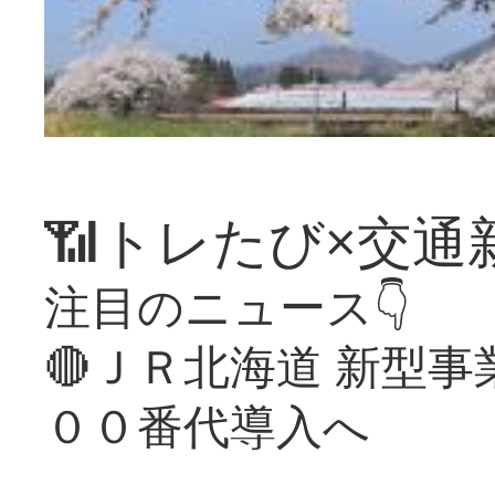
📶トレたび×交通
注目のニュース👇
🔴ＪＲ北海道 新型
００番代導入へ