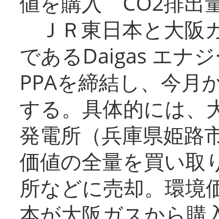
値を購入 CO2排出
ＪＲ東日本と大阪ガ
であるDaigas エ
PPAを締結し、今月
する。具体的には、
発電所（兵庫県姫路
価値の全量を買い取
所などに売却。環境
本が大阪ガスから購