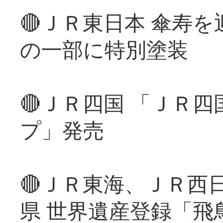
🔴ＪＲ東日本 傘寿
の一部に特別塗装
🔴ＪＲ四国 「ＪＲ
プ」発売
🔴ＪＲ東海、ＪＲ西
県 世界遺産登録「飛