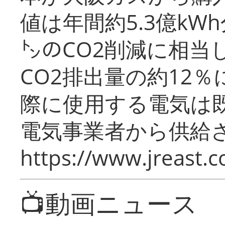
値は年間約5.3億kW
㌧のCO2削減に相当
CO2排出量の約12
際に使用する電気は
電気事業者から供給
https://www.jreast.co
📺動画ニュース