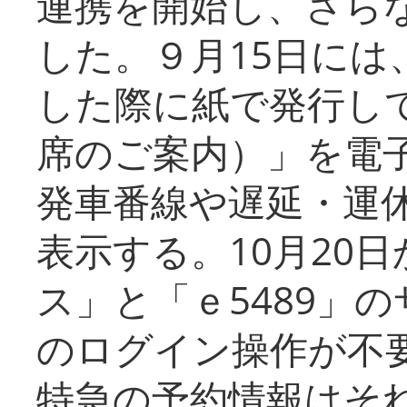
連携を開始し、さら
した。９月15日には
した際に紙で発行し
席のご案内）」を電
発車番線や遅延・運
表示する。10月20
ス」と「ｅ5489」
のログイン操作が不
特急の予約情報はそ