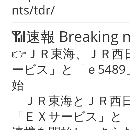
nts/tdr/
📶速報 Breaking 
👉ＪＲ東海、ＪＲ西
ービス」と「ｅ548
始
ＪＲ東海とＪＲ西日
「ＥＸサービス」と「