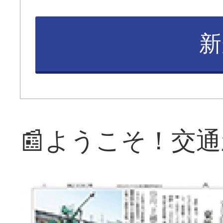
新
📰ようこそ！交