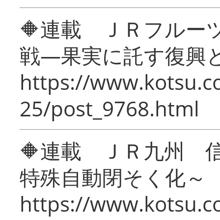
🔶連載 ＪＲフルー
戦―果実に託す復興
https://www.kotsu.c
25/post_9768.html
🔶連載 ＪＲ九州 
特殊自動閉そく化～
https://www.kotsu.c