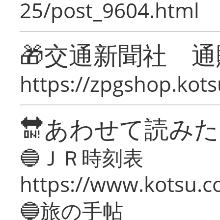
25/post_9604.html
🎁交通新聞社 通
https://zpgshop.kots
🔛あわせて読み
🔵ＪＲ時刻表
https://www.kotsu.co
🔵旅の手帖