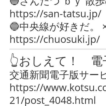
🔵さんたつ ｂｙ 散
https://san-tatsu.jp/
🔵中央線が好きだ。 
https://chuosuki.jp/
👆おしえて！ 電
交通新聞電子版サー
https://www.kotsu.c
21/post_4048.html