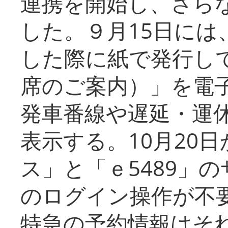
連携を開始し、さら
した。９月15日には
した際に紙で発行し
席のご案内）」を電
発車番線や遅延・運
表示する。10月20
ス」と「ｅ5489」
のログイン操作が不
特急の予約情報はそ