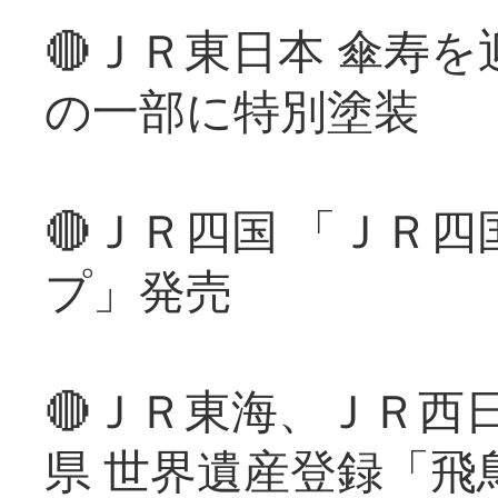
🔴ＪＲ東日本 傘寿
の一部に特別塗装
🔴ＪＲ四国 「ＪＲ
プ」発売
🔴ＪＲ東海、ＪＲ西
県 世界遺産登録「飛