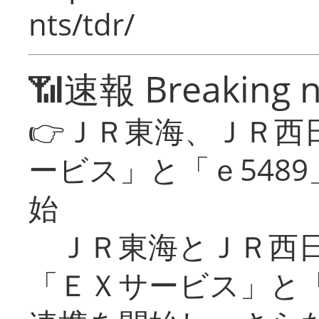
nts/tdr/
📶速報 Breaking 
👉ＪＲ東海、ＪＲ西
ービス」と「ｅ548
始
ＪＲ東海とＪＲ西日
「ＥＸサービス」と「