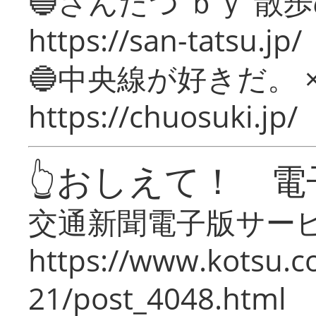
🔵さんたつ ｂｙ 散
https://san-tatsu.jp/
🔵中央線が好きだ。 
https://chuosuki.jp/
👆おしえて！ 電
交通新聞電子版サー
https://www.kotsu.c
21/post_4048.html