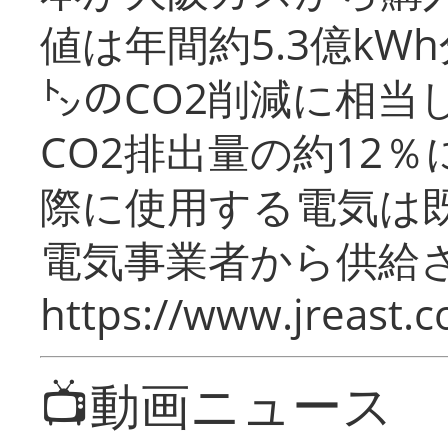
値は年間約5.3億kW
㌧のCO2削減に相当
CO2排出量の約12
際に使用する電気は
電気事業者から供給
https://www.jreast.co
📺動画ニュース