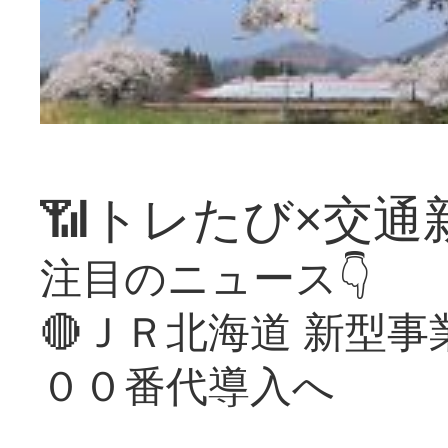
📶トレたび×交通
注目のニュース👇
🔴ＪＲ北海道 新型
００番代導入へ