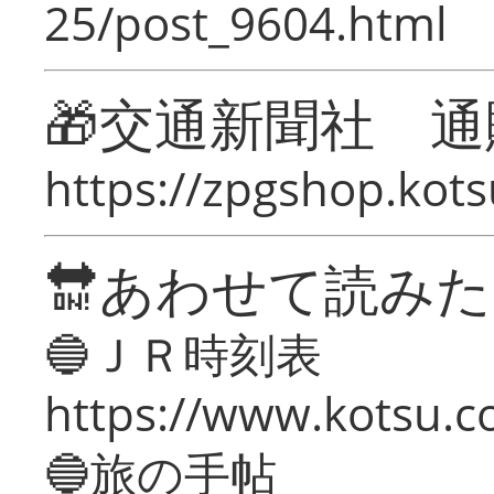
25/post_9604.html
🎁交通新聞社 通
https://zpgshop.kots
🔛あわせて読み
🔵ＪＲ時刻表
https://www.kotsu.co
🔵旅の手帖