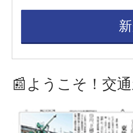
新
📰ようこそ！交