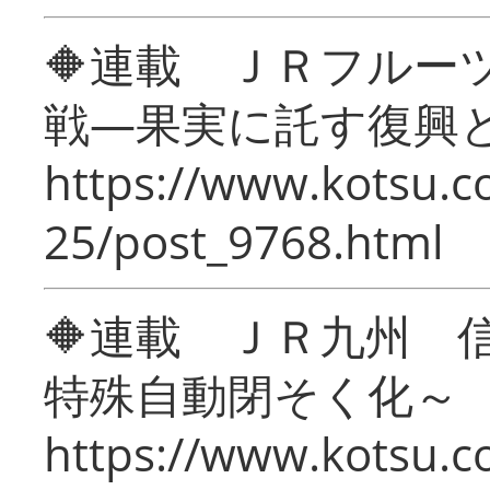
🔶連載 ＪＲフルー
戦―果実に託す復興
https://www.kotsu.c
25/post_9768.html
🔶連載 ＪＲ九州 
特殊自動閉そく化～
https://www.kotsu.c