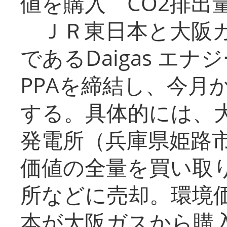
値を購入 CO2排出
ＪＲ東日本と大阪ガ
であるDaigas エ
PPAを締結し、今月
する。具体的には、
発電所（兵庫県姫路
価値の全量を買い取
所などに売却。環境
本が大阪ガスから購