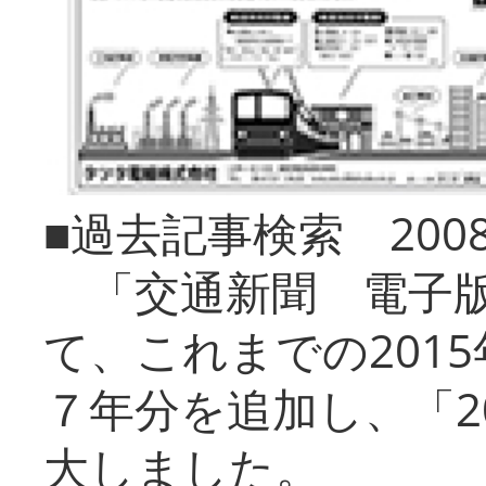
■過去記事検索 20
「交通新聞 電子版
て、これまでの201
７年分を追加し、「2
大しました