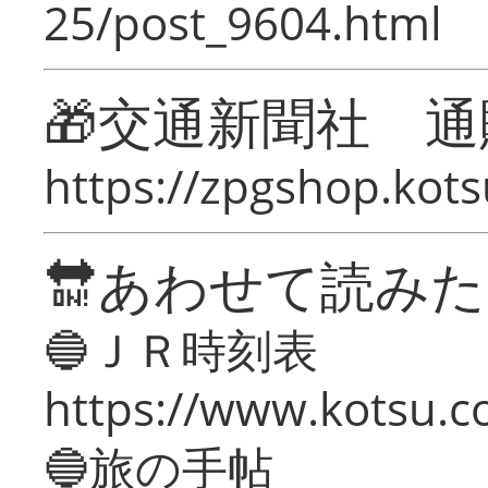
25/post_9604.html
🎁交通新聞社 通
https://zpgshop.kots
🔛あわせて読み
🔵ＪＲ時刻表
https://www.kotsu.co
🔵旅の手帖