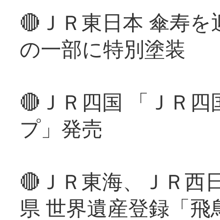
🔴ＪＲ東日本 傘寿
の一部に特別塗装
🔴ＪＲ四国 「ＪＲ
プ」発売
🔴ＪＲ東海、ＪＲ西
県 世界遺産登録「飛