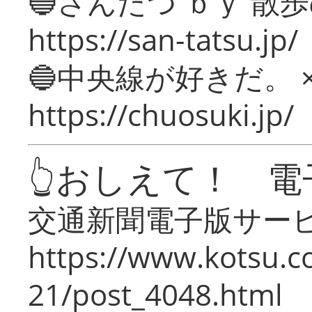
🔵さんたつ ｂｙ 散
https://san-tatsu.jp/
🔵中央線が好きだ。 
https://chuosuki.jp/
👆おしえて！ 電
交通新聞電子版サー
https://www.kotsu.c
21/post_4048.html