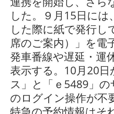
連携を開始し、さら
した。９月15日には
した際に紙で発行し
席のご案内）」を電
発車番線や遅延・運
表示する。10月20
ス」と「ｅ5489」
のログイン操作が不
特急の予約情報はそ