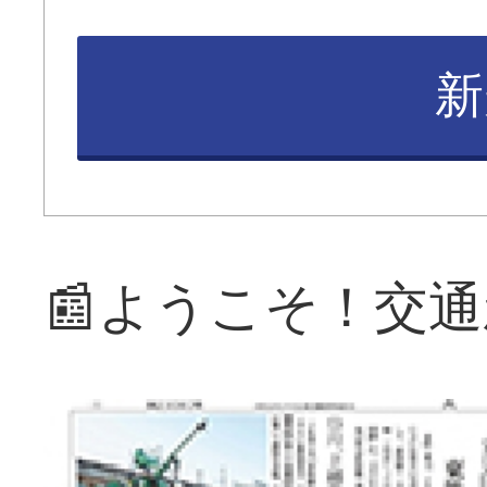
新
📰ようこそ！交