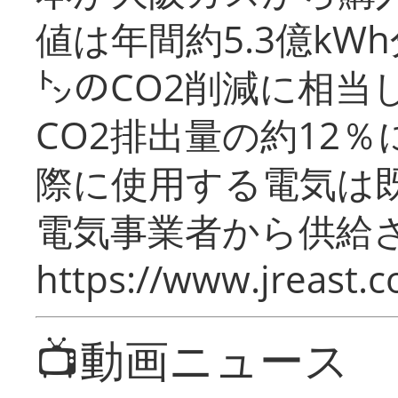
値は年間約5.3億kW
㌧のCO2削減に相当
CO2排出量の約12
際に使用する電気は
電気事業者から供給
https://www.jreast.co
📺動画ニュース