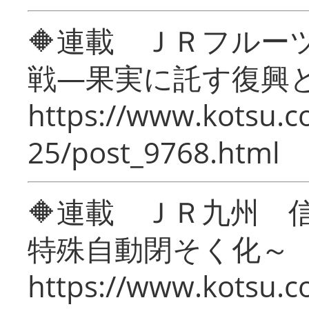
🔶連載 ＪＲフルー
戦―果実に託す復興
https://www.kotsu.c
25/post_9768.html
🔶連載 ＪＲ九州 
特殊自動閉そく化～
https://www.kotsu.c