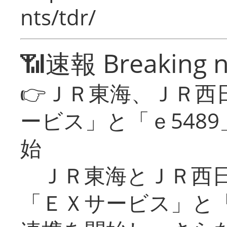
nts/tdr/
📶速報 Breaking 
👉ＪＲ東海、ＪＲ西
ービス」と「ｅ548
始
ＪＲ東海とＪＲ西日
「ＥＸサービス」と「