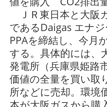
値を購入 CO2排出
ＪＲ東日本と大阪ガ
であるDaigas エ
PPAを締結し、今月
する。具体的には、
発電所（兵庫県姫路
価値の全量を買い取
所などに売却。環境
本が大阪ガスから購