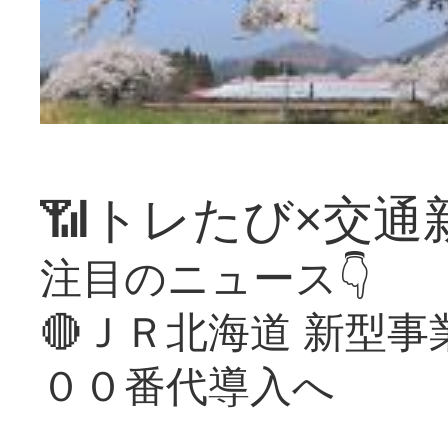
📶トレたび×交通
注目のニュース👇
🔴ＪＲ北海道 新型
００番代導入へ