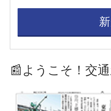
新
📰ようこそ！交