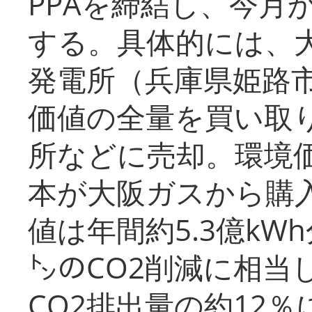
PPAを締結し、今月
する。具体的には、
発電所（兵庫県姫路
価値の全量を買い取
所などに売却。環境
本が大阪ガスから購
値は年間約5.3億kW
㌧のCO2削減に相当
CO2排出量の約12