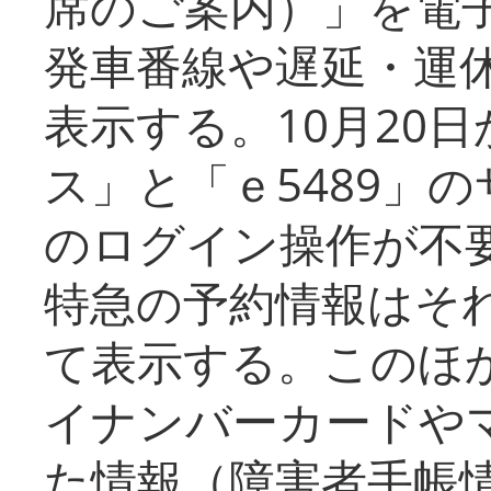
席のご案内）」を電
発車番線や遅延・運
表示する。10月20
ス」と「ｅ5489」
のログイン操作が不
特急の予約情報はそ
て表示する。このほ
イナンバーカードや
た情報（障害者手帳