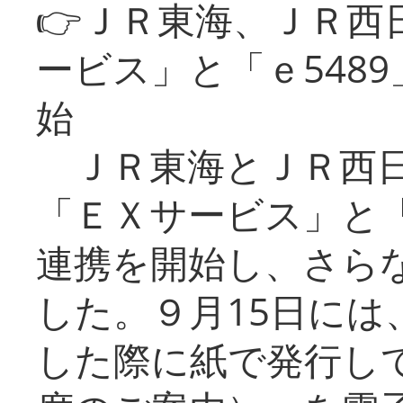
👉ＪＲ東海、ＪＲ西
ービス」と「ｅ548
始
ＪＲ東海とＪＲ西日
「ＥＸサービス」と「
連携を開始し、さら
した。９月15日には
した際に紙で発行し