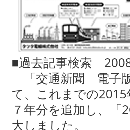
■過去記事検索 20
「交通新聞 電子版
て、これまでの201
７年分を追加し、「2
大しました