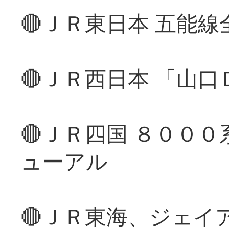
🔴ＪＲ東日本 五能
🔴ＪＲ西日本 「山
🔴ＪＲ四国 ８００
ューアル
🔴ＪＲ東海、ジェイ