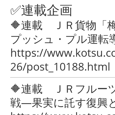
✅連載企画
🔶連載 ＪＲ貨物
プッシュ・プル運転
https://www.kotsu.c
26/post_10188.html
🔶連載 ＪＲフルー
戦―果実に託す復興