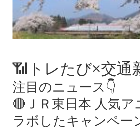
📶トレたび×交通
注目のニュース👇
🔴ＪＲ東日本 人気
ラボしたキャンペー