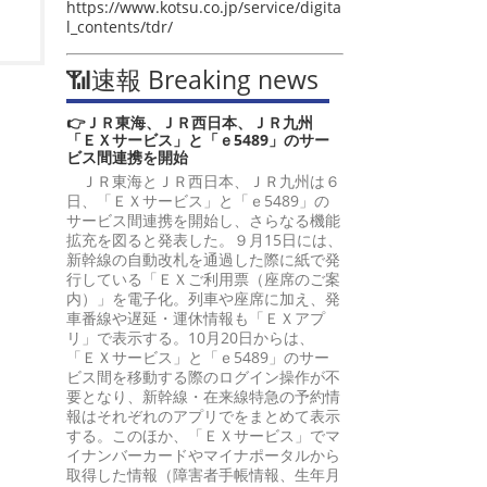
https://www.kotsu.co.jp/service/digita
l_contents/tdr/
📶速報 Breaking news
👉ＪＲ東海、ＪＲ西日本、ＪＲ九州
「ＥＸサービス」と「ｅ5489」のサー
ビス間連携を開始
ＪＲ東海とＪＲ西日本、ＪＲ九州は６
日、「ＥＸサービス」と「ｅ5489」の
サービス間連携を開始し、さらなる機能
拡充を図ると発表した。９月15日には、
新幹線の自動改札を通過した際に紙で発
行している「ＥＸご利用票（座席のご案
内）」を電子化。列車や座席に加え、発
車番線や遅延・運休情報も「ＥＸアプ
リ」で表示する。10月20日からは、
「ＥＸサービス」と「ｅ5489」のサー
ビス間を移動する際のログイン操作が不
要となり、新幹線・在来線特急の予約情
報はそれぞれのアプリでをまとめて表示
する。このほか、「ＥＸサービス」でマ
イナンバーカードやマイナポータルから
取得した情報（障害者手帳情報、生年月