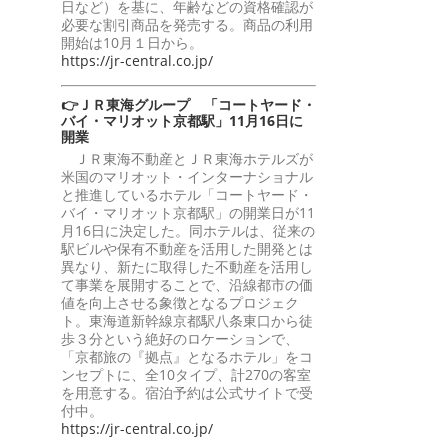
日など）を基に、年齢などの資格確認が
必要な割引商品を発売する。商品の利用
開始は10月１日から。
https://jr-central.co.jp/
👉ＪＲ東海グループ 「コートヤード・
バイ・マリオット京都駅」11月16日に
開業
ＪＲ東海不動産とＪＲ東海ホテルズが
米国のマリオット・インターナショナル
と推進しているホテル「コートヤード・
バイ・マリオット京都駅」の開業日が11
月16日に決定した。同ホテルは、従来の
駅ビルや保有不動産を活用した開発とは
異なり、新たに取得した不動産を活用し
て事業を展開することで、沿線都市の価
値を向上させる象徴となるプロジェク
ト。東海道新幹線京都駅八条東口から徒
歩３分という絶好のロケーションで、
「京都旅の『拠点』となるホテル」をコ
ンセプトに、全10タイプ、計270の客室
を用意する。宿泊予約は公式サイトで受
付中。
https://jr-central.co.jp/