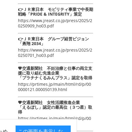
👉ＪＲ東日本 モビリティ事業で中長期
戦略「PRIDE & INTEGRITY」策定
https://www.jreast.co.jp/press/2025/2
0250909_ho03.pdf
👉ＪＲ東日本 グループ経営ビジョン
「勇翔 2034」
https://www.jreast.co.jp/press/2025/2
0250701_ho03.pdf
💖交通新聞社 不妊治療と仕事の両立支
援に取り組む先進企業
「プラチナくるみんプラス」認定を取得
https://prtimes.jp/main/html/rd/p/00
0000121.000050139.html
💖交通新聞社 女性活躍推進企業
「えるぼし」認定の最高位（３つ星）取
得
https://prtimes.jp/main/html/rd/p/00
0000105.000050139.html
ため
この画面を表示しな