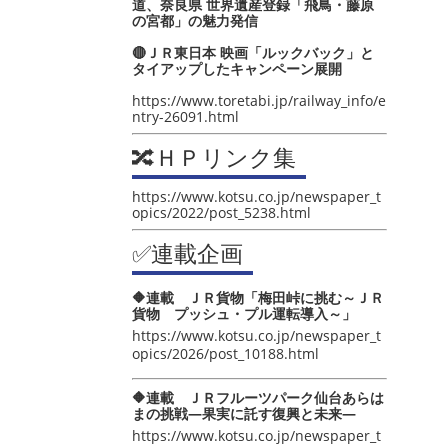
道、奈良県 世界遺産登録「飛鳥・藤原
の宮都」の魅力発信
🔴ＪＲ東日本 映画「ルックバック」と
タイアップしたキャンペーン展開
https://www.toretabi.jp/railway_info/e
ntry-26091.html
🔀ＨＰリンク集
https://www.kotsu.co.jp/newspaper_t
opics/2022/post_5238.html
✅連載企画
🔶連載 ＪＲ貨物「梅田峠に挑む～ＪＲ
貨物 プッシュ・プル運転導入～」
https://www.kotsu.co.jp/newspaper_t
opics/2026/post_10188.html
🔶連載 ＪＲフルーツパーク仙台あらは
まの挑戦―果実に託す復興と未来―
https://www.kotsu.co.jp/newspaper_t