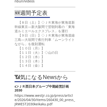
nbun/videos
🆕週間予定表
【８日（土）】◇ＪＲ東海が東海道新
幹線東京―新大阪間で翌朝到着の「東海
道ルミエールエクスプレス」を運行
【９日（日）】◇ＪＲ東海が東海道線
三島―大垣間で夜行列車「ムーンライト
ながら」を復刻運転
【１０日（月）】
【１１日（火）】◇山の日
【１２日（水）】
【１３日（木）】
【１４日（金）】
📶気になるNewsから
👉ＪＲ西日本グループ中期経営計画
2030
https://www.westjr.co.jp/press/articl
e/2026/04/30/items/260430_00_press_
JRWEST2030keikaku.pdf