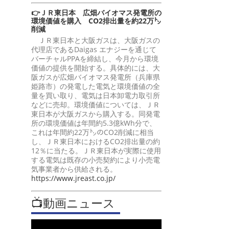
👉ＪＲ東日本 広畑バイオマス発電所の
環境価値を購入 CO2排出量を約22万㌧
削減
ＪＲ東日本と大阪ガスは、大阪ガスの
代理店であるDaigas エナジーを通じて
バーチャルPPAを締結し、今月から環境
価値の提供を開始する。具体的には、大
阪ガスが広畑バイオマス発電所（兵庫県
姫路市）の発電した電気と環境価値の全
量を買い取り、電気は日本卸電力取引所
などに売却。環境価値については、ＪＲ
東日本が大阪ガスから購入する。同発電
所の環境価値は年間約5.3億kWh分で、
これは年間約22万㌧のCO2削減に相当
し、ＪＲ東日本におけるCO2排出量の約
12％に当たる。ＪＲ東日本が実際に使用
する電気は既存の小売契約により小売電
気事業者から供給される。
https://www.jreast.co.jp/
📺動画ニュース