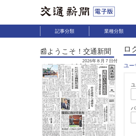
記事分類
業種分類
ロ
📰ようこそ！交通新聞
2026年８月７日付
ユー
ユ
パ