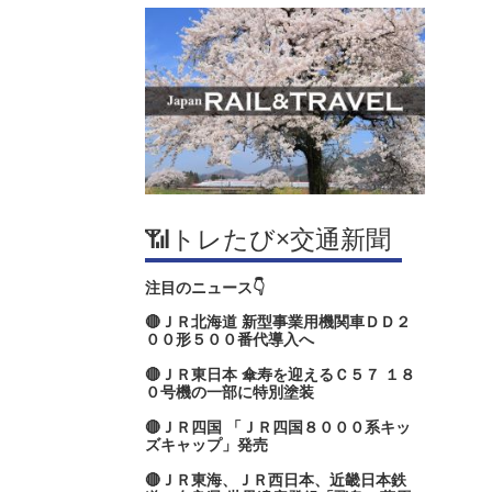
📶トレたび×交通新聞
注目のニュース👇
🔴ＪＲ北海道 新型事業用機関車ＤＤ２
００形５００番代導入へ
🔴ＪＲ東日本 傘寿を迎えるＣ５７ １８
０号機の一部に特別塗装
🔴ＪＲ四国 「ＪＲ四国８０００系キッ
ズキャップ」発売
🔴ＪＲ東海、ＪＲ西日本、近畿日本鉄