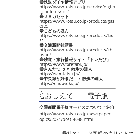
🔵鉄道ダイヤ情報アプリ
https://www.kotsu.co.jp/service/digita
l_contents/tdr/
🔵ＪＲガゼット
https://www.kotsu.co.jp/products/gaz
ette/
🔵こどものほん
https://www.kotsu.co.jp/products/kid
s/
🔵交通新聞社新書
https://www.kotsu.co.jp/products/shi
nsho/
🔵鉄道・旅行情報サイト「トレたび」
https://www.toretabi.jp/
🔵さんたつ ｂｙ 散歩の達人
https://san-tatsu.jp/
🔵中央線が好きだ。 × 散歩の達人
https://chuosuki.jp/
👆おしえて！ 電子版
交通新聞電子版サービスについてご紹介
https://www.kotsu.co.jp/newspaper_t
opics/2021/post_4048.html
弊社では、お客様の当サイトに