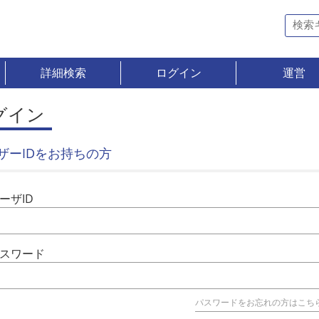
詳細検索
ログイン
運営
グイン
ザーIDをお持ちの方
ーザID
スワード
パスワードをお忘れの方はこち