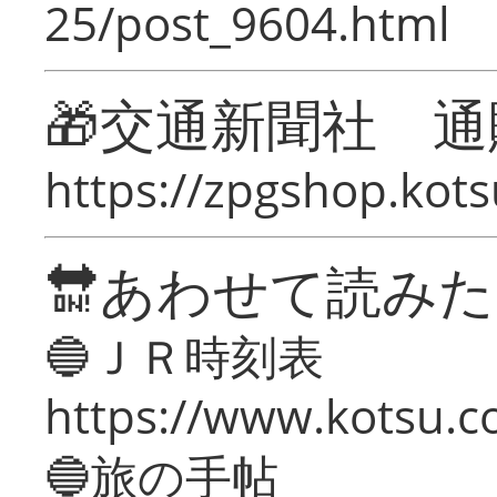
25/post_9604.html
🎁交通新聞社 通
https://zpgshop.kots
🔛あわせて読み
🔵ＪＲ時刻表
https://www.kotsu.co
🔵旅の手帖