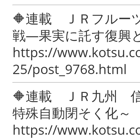
🔶連載 ＪＲフルー
戦―果実に託す復興
https://www.kotsu.c
25/post_9768.html
🔶連載 ＪＲ九州 
特殊自動閉そく化～
https://www.kotsu.c