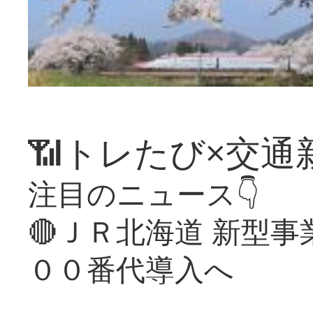
📶トレたび×交通
注目のニュース👇
🔴ＪＲ北海道 新型
００番代導入へ