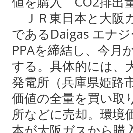
値を購入 CO2排出
ＪＲ東日本と大阪ガ
であるDaigas エ
PPAを締結し、今月
する。具体的には、
発電所（兵庫県姫路
価値の全量を買い取
所などに売却。環境
本が大阪ガスから購