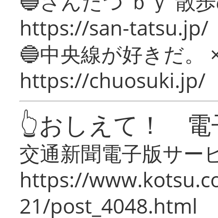
🔵さんたつ ｂｙ 散
https://san-tatsu.jp/
🔵中央線が好きだ。 
https://chuosuki.jp/
👆おしえて！ 電
交通新聞電子版サー
https://www.kotsu.c
21/post_4048.html