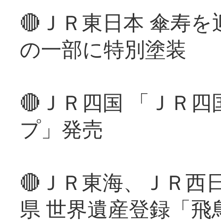
🔴ＪＲ東日本 傘寿
の一部に特別塗装
🔴ＪＲ四国 「ＪＲ
プ」発売
🔴ＪＲ東海、ＪＲ西
県 世界遺産登録「飛