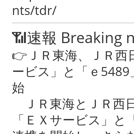
nts/tdr/
📶速報 Breaking 
👉ＪＲ東海、ＪＲ西
ービス」と「ｅ548
始
ＪＲ東海とＪＲ西日
「ＥＸサービス」と「