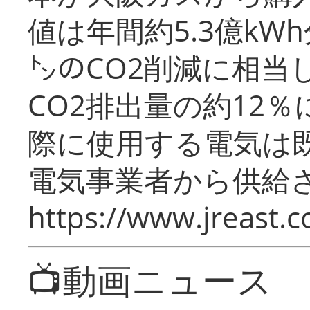
値は年間約5.3億kW
㌧のCO2削減に相当
CO2排出量の約12
際に使用する電気は
電気事業者から供給
https://www.jreast.co
📺動画ニュース