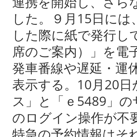
連携を開始し、さら
した。９月15日には
した際に紙で発行し
席のご案内）」を電
発車番線や遅延・運
表示する。10月20
ス」と「ｅ5489」
のログイン操作が不
特急の予約情報はそ