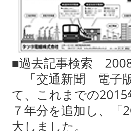
■過去記事検索 20
「交通新聞 電子版
て、これまでの201
７年分を追加し、「2
大しました