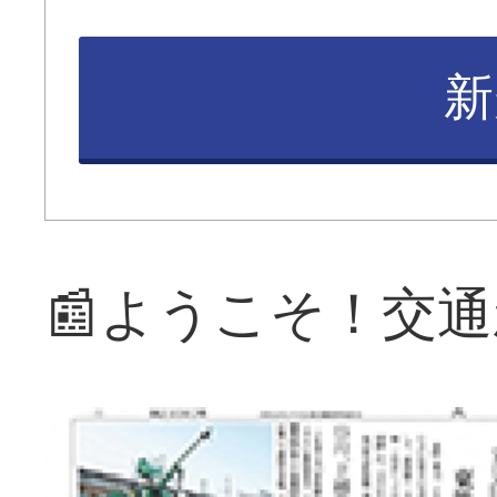
新
📰ようこそ！交