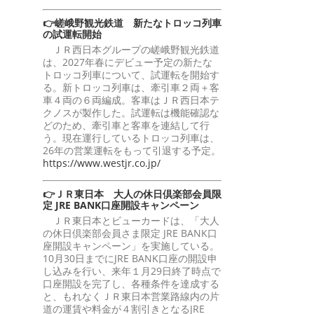
👉嵯峨野観光鉄道 新たなトロッコ列車
の試運転開始
ＪＲ西日本グループの嵯峨野観光鉄道
は、2027年春にデビュー予定の新たな
トロッコ列車について、試運転を開始す
る。新トロッコ列車は、牽引車２両＋客
車４両の６両編成。客車はＪＲ西日本テ
クノスが製作した。試運転は機能確認な
どのため、牽引車と客車を連結して行
う。現在運行しているトロッコ列車は、
26年の営業運転をもって引退する予定。
https://www.westjr.co.jp/
👉ＪＲ東日本 大人の休日倶楽部会員限
定 JRE BANK口座開設キャンペーン
ＪＲ東日本とビューカードは、「大人
の休日倶楽部会員さま限定 JRE BANK口
座開設キャンペーン」を実施している。
10月30日までにJRE BANK口座の開設申
し込みを行い、来年１月29日終了時点で
口座開設を完了し、各種条件を達成する
と、もれなくＪＲ東日本営業路線内の片
道の運賃や料金が４割引きとなるJRE