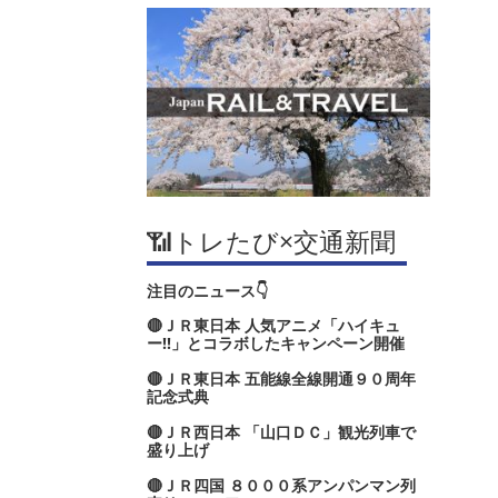
📶トレたび×交通新聞
注目のニュース👇
🔴ＪＲ東日本 人気アニメ「ハイキュ
ー‼」とコラボしたキャンペーン開催
🔴ＪＲ東日本 五能線全線開通９０周年
記念式典
🔴ＪＲ西日本 「山口ＤＣ」観光列車で
盛り上げ
🔴ＪＲ四国 ８０００系アンパンマン列