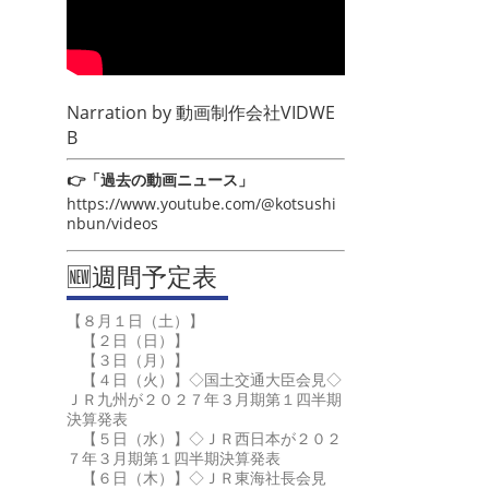
Narration by
動画制作会社VIDWE
B
👉「過去の動画ニュース」
https://www.youtube.com/@kotsushi
nbun/videos
🆕週間予定表
【８月１日（土）】
【２日（日）】
【３日（月）】
【４日（火）】◇国土交通大臣会見◇
ＪＲ九州が２０２７年３月期第１四半期
決算発表
【５日（水）】◇ＪＲ西日本が２０２
７年３月期第１四半期決算発表
【６日（木）】◇ＪＲ東海社長会見