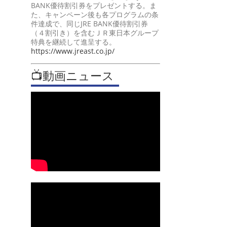
BANK優待割引券をプレゼントする。ま
た、キャンペーン後も各プログラムの条
件達成で、同じJRE BANK優待割引券
（４割引き）を含むＪＲ東日本グループ
特典を継続して進呈する。
https://www.jreast.co.jp/
📺動画ニュース