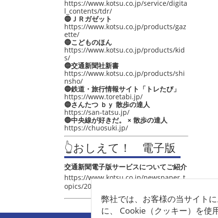
https://www.kotsu.co.jp/service/digita
l_contents/tdr/
🔵ＪＲガゼット
https://www.kotsu.co.jp/products/gaz
ette/
🔵こどものほん
https://www.kotsu.co.jp/products/kid
s/
🔵交通新聞社新書
https://www.kotsu.co.jp/products/shi
nsho/
🔵鉄道・旅行情報サイト「トレたび」
https://www.toretabi.jp/
🔵さんたつ ｂｙ 散歩の達人
https://san-tatsu.jp/
🔵中央線が好きだ。 × 散歩の達人
https://chuosuki.jp/
👆おしえて！ 電子版
交通新聞電子版サービスについてご紹介
https://www.kotsu.co.jp/newspaper_t
opics/2021/post_4048.html
弊社では、お客様の当サイトに
に、 Cookie（クッキー）を