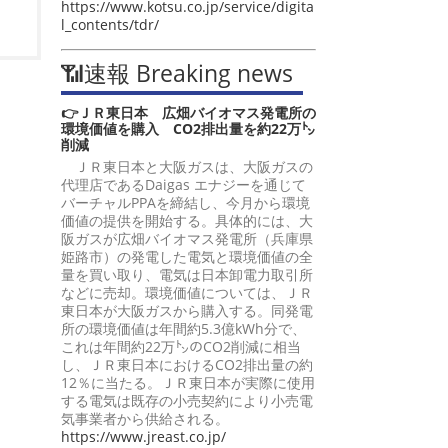
https://www.kotsu.co.jp/service/digita
l_contents/tdr/
📶速報 Breaking news
👉ＪＲ東日本 広畑バイオマス発電所の
環境価値を購入 CO2排出量を約22万㌧
削減
ＪＲ東日本と大阪ガスは、大阪ガスの
代理店であるDaigas エナジーを通じて
バーチャルPPAを締結し、今月から環境
価値の提供を開始する。具体的には、大
阪ガスが広畑バイオマス発電所（兵庫県
姫路市）の発電した電気と環境価値の全
量を買い取り、電気は日本卸電力取引所
などに売却。環境価値については、ＪＲ
東日本が大阪ガスから購入する。同発電
所の環境価値は年間約5.3億kWh分で、
これは年間約22万㌧のCO2削減に相当
し、ＪＲ東日本におけるCO2排出量の約
12％に当たる。ＪＲ東日本が実際に使用
する電気は既存の小売契約により小売電
気事業者から供給される。
https://www.jreast.co.jp/