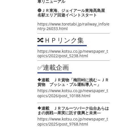
車リニューアル
🔴ＪＲ東海、ジェイアール東海髙島屋
名駅エリア回遊イベントスタート
https://www.toretabi.jp/railway_info/e
ntry-26033.html
🔀ＨＰリンク集
https://www.kotsu.co.jp/newspaper_t
opics/2022/post_5238.html
✅連載企画
🔶連載 ＪＲ貨物「梅田峠に挑む～ＪＲ
貨物 プッシュ・プル運転導入～」
https://www.kotsu.co.jp/newspaper_t
opics/2026/post_10188.html
🔶連載 ＪＲフルーツパーク仙台あらは
まの挑戦―果実に託す復興と未来―
https://www.kotsu.co.jp/newspaper_t
opics/2025/post_9768.html