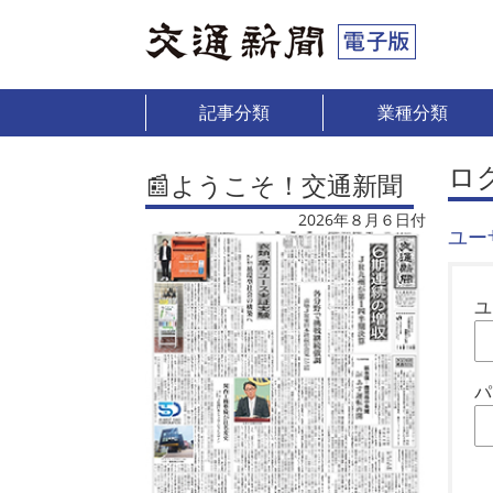
記事分類
業種分類
ロ
📰ようこそ！交通新聞
2026年８月６日付
ユー
ユ
パ