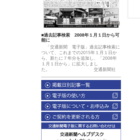
■過去記事検索 2008年１月１日から可
能に
「交通新聞 電子版」過去記事検索に
ついて、これまでの2015年１月１日か
ら、新たに７年分を追加し、「2008年
１月１日から」に拡大しまし
た。 交通新聞社