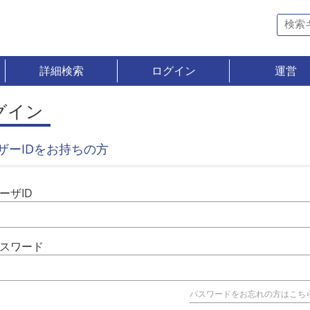
詳細検索
ログイン
運営
グイン
ザーIDをお持ちの方
ーザID
スワード
パスワードをお忘れの方はこち