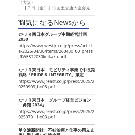
〈大阪〉
【７日（金）】◇国土交通大臣会見
📶気になるNewsから
👉ＪＲ西日本グループ中期経営計画
2030
https://www.westjr.co.jp/press/articl
e/2026/04/30/items/260430_00_press_
JRWEST2030keikaku.pdf
👉ＪＲ東日本 モビリティ事業で中長期
戦略「PRIDE & INTEGRITY」策定
https://www.jreast.co.jp/press/2025/2
0250909_ho03.pdf
👉ＪＲ東日本 グループ経営ビジョン
「勇翔 2034」
https://www.jreast.co.jp/press/2025/2
0250701_ho03.pdf
💖交通新聞社 不妊治療と仕事の両立支
援に取り組む先進企業