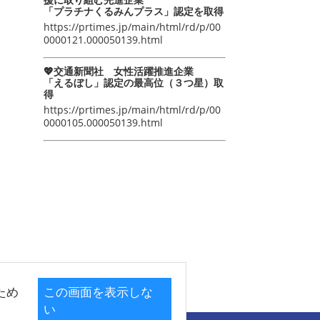
「プラチナくるみんプラス」認定を取得
https://prtimes.jp/main/html/rd/p/00
0000121.000050139.html
💖交通新聞社 女性活躍推進企業
「えるぼし」認定の最高位（３つ星）取
得
https://prtimes.jp/main/html/rd/p/00
0000105.000050139.html
ため
この画面を表示しな
い